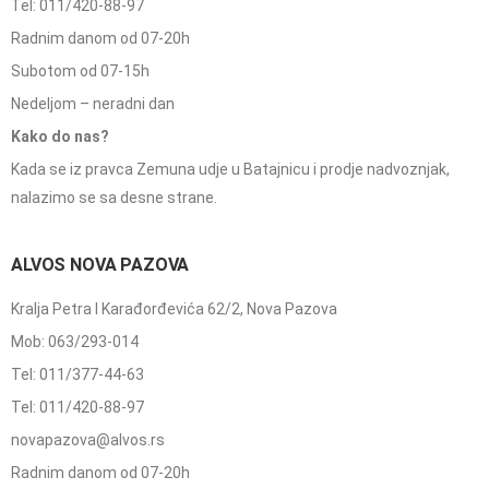
Tel: 011/420-88-97
Radnim danom od 07-20h
Subotom od 07-15h
Nedeljom – neradni dan
Kako do nas?
Kada se iz pravca Zemuna udje u Batajnicu i prodje nadvoznjak,
nalazimo se sa desne strane.
ALVOS NOVA PAZOVA
Kralja Petra I Karađorđevića 62/2, Nova Pazova
Mob: 063/293-014
Tel: 011/377-44-63
Tel: 011/420-88-97
novapazova@alvos.rs
Radnim danom od 07-20h