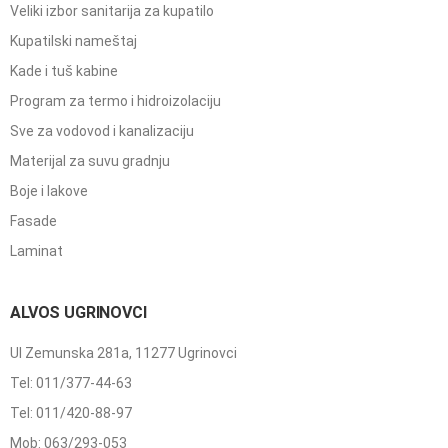
Veliki izbor sanitarija za kupatilo
Kupatilski nameštaj
Kade i tuš kabine
Program za termo i hidroizolaciju
Sve za vodovod i kanalizaciju
Materijal za suvu gradnju
Boje i lakove
Fasade
Laminat
ALVOS UGRINOVCI
Ul Zemunska 281a, 11277 Ugrinovci
Tel: 011/377-44-63
Tel: 011/420-88-97
Mob: 063/293-053