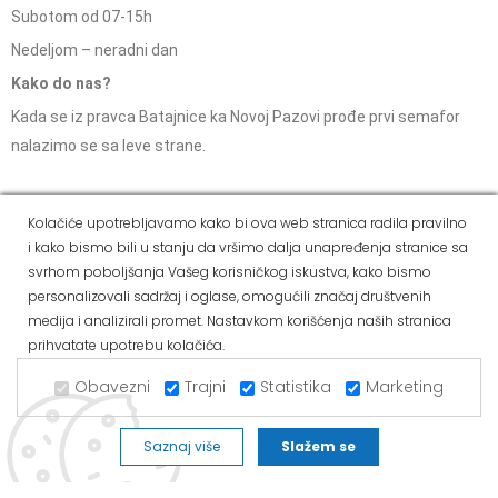
Subotom od 07-15h
Nedeljom – neradni dan
Kako do nas?
Kada se iz pravca Batajnice ka Novoj Pazovi prođe prvi semafor
nalazimo se sa leve strane.
Kolačiće upotrebljavamo kako bi ova web stranica radila pravilno
Social Media
i kako bismo bili u stanju da vršimo dalja unapređenja stranice sa
svrhom poboljšanja Vašeg korisničkog iskustva, kako bismo
Dostava i
Politika
Kako
Reklamacije i pravo
personalizovali sadržaj i oglase, omogućili značaj društvenih
način
privatnosti
kupiti
na odustajanje
medija i analizirali promet. Nastavkom korišćenja naših stranica
plaćanja
prihvatate upotrebu kolačića.
Copyright © 2021 Alvos. All Rights Reserved.
Obavezni
Trajni
Statistika
Marketing
Izrada internet prodavnice i SEO - Web Business Solutions
Saznaj više
Slažem se