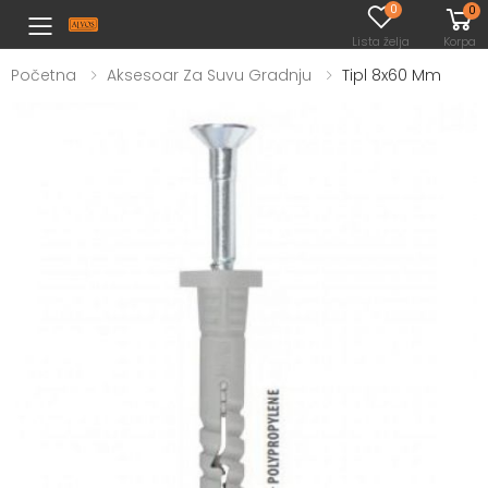
0
0
Toggle mobile menu
Lista želja
Korpa
Početna
Aksesoar Za Suvu Gradnju
Tipl 8x60 Mm