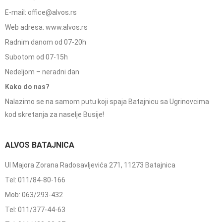
E-mail: office@alvos.rs
Web adresa: www.alvos.rs
Radnim danom od 07-20h
Subotom od 07-15h
Nedeljom – neradni dan
Kako do nas?
Nalazimo se na samom putu koji spaja Batajnicu sa Ugrinovcima
kod skretanja za naselje Busije!
ALVOS BATAJNICA
Ul Majora Zorana Radosavljevića 271, 11273 Batajnica
Tel: 011/84-80-166
Mob: 063/293-432
Tel: 011/377-44-63