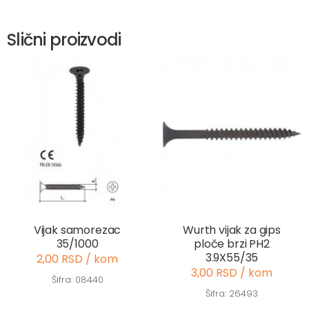
Slični proizvodi
Vijak samorezac
Wurth vijak za gips
35/1000
ploče brzi PH2
3.9X55/35
2,00 RSD / kom
3,00 RSD / kom
Šifra: 08440
Šifra: 26493