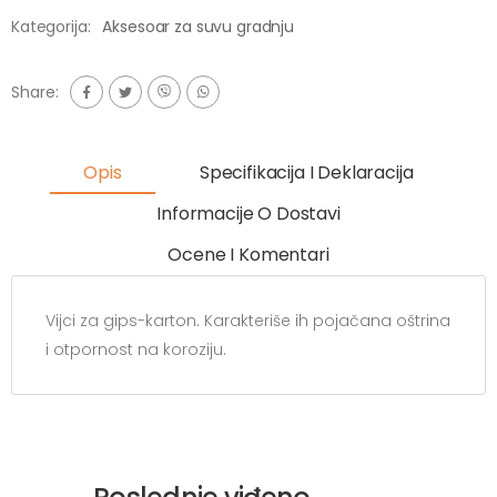
Kategorija:
Aksesoar za suvu gradnju
Share:
Opis
Specifikacija I Deklaracija
Informacije O Dostavi
Ocene I Komentari
Vijci za gips-karton. Karakteriše ih pojačana oštrina
i otpornost na koroziju.