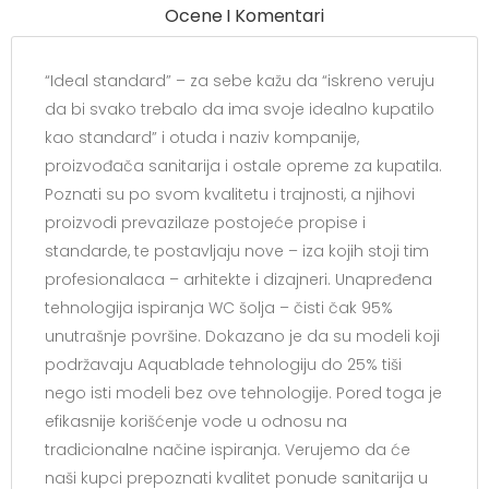
Ocene I Komentari
“Ideal standard” – za sebe kažu da “iskreno veruju
da bi svako trebalo da ima svoje idealno kupatilo
kao standard” i otuda i naziv kompanije,
proizvođača sanitarija i ostale opreme za kupatila.
Poznati su po svom kvalitetu i trajnosti, a njihovi
proizvodi prevazilaze postojeće propise i
standarde, te postavljaju nove – iza kojih stoji tim
profesionalaca – arhitekte i dizajneri. Unapređena
tehnologija ispiranja WC šolja – čisti čak 95%
unutrašnje površine. Dokazano je da su modeli koji
podržavaju Aquablade tehnologiju do 25% tiši
nego isti modeli bez ove tehnologije. Pored toga je
efikasnije korišćenje vode u odnosu na
tradicionalne načine ispiranja. Verujemo da će
naši kupci prepoznati kvalitet ponude sanitarija u