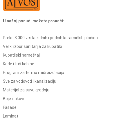
U našoj ponudi možete pronaći:
Preko 3.000 vrsta zidnih i podnih keramičkih pločica
Veliki izbor sanitarija za kupatilo
Kupatilski nameštaj
Kade i tuš kabine
Program za termo i hidroizolaciju
Sve za vodovod i kanalizaciju
Materijal za suvu gradnju
Boje i lakove
Fasade
Laminat