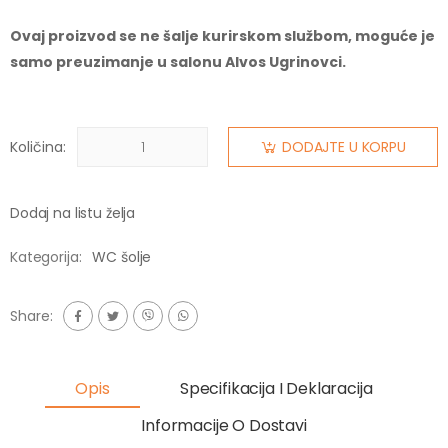
Ovaj proizvod se ne šalje kurirskom službom, moguće je
samo preuzimanje u salonu Alvos Ugrinovci.
Količina:
DODAJTE U KORPU
Dodaj na listu želja
Kategorija:
WC šolje
Share:
Opis
Specifikacija I Deklaracija
Informacije O Dostavi