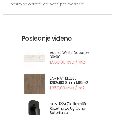
našim salonima i od ovog proizvođača.
Poslednje viđeno
Adonis White Decofon
30x90
1.580,00 RSD / m2
LAMINAT EL2835
1292x193 8mm 1,99m2
1.350,00 RSD / m2
HERZ 12247B Elite e91B
Rozetna za Ugradnu
Bateriju sa