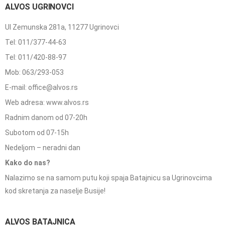
ALVOS UGRINOVCI
Ul Zemunska 281a, 11277 Ugrinovci
Tel: 011/377-44-63
Tel: 011/420-88-97
Mob: 063/293-053
E-mail: office@alvos.rs
Web adresa: www.alvos.rs
Radnim danom od 07-20h
Subotom od 07-15h
Nedeljom – neradni dan
Kako do nas?
Nalazimo se na samom putu koji spaja Batajnicu sa Ugrinovcima
kod skretanja za naselje Busije!
ALVOS BATAJNICA