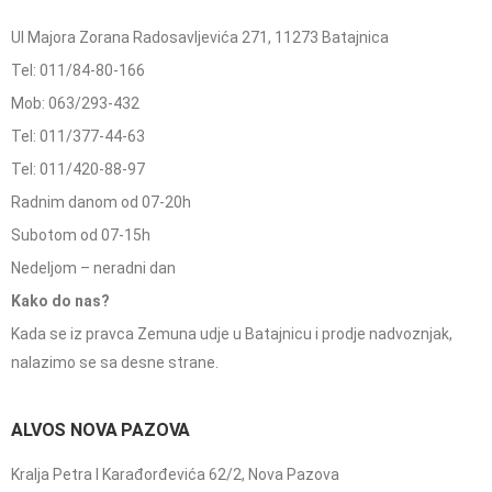
Ul Majora Zorana Radosavljevića 271, 11273 Batajnica
Tel: 011/84-80-166
Mob: 063/293-432
Tel: 011/377-44-63
Tel: 011/420-88-97
Radnim danom od 07-20h
Subotom od 07-15h
Nedeljom – neradni dan
Kako do nas?
Kada se iz pravca Zemuna udje u Batajnicu i prodje nadvoznjak,
nalazimo se sa desne strane.
ALVOS NOVA PAZOVA
Kralja Petra I Karađorđevića 62/2, Nova Pazova