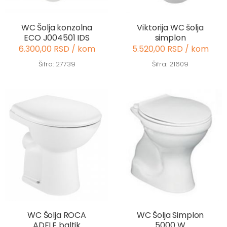
WC Šolja konzolna
Viktorija WC šolja
ECO J004501 IDS
simplon
6.300,00 RSD / kom
5.520,00 RSD / kom
Šifra: 27739
Šifra: 21609
WC Šolja ROCA
WC Šolja Simplon
ADELE baltik
5000 W