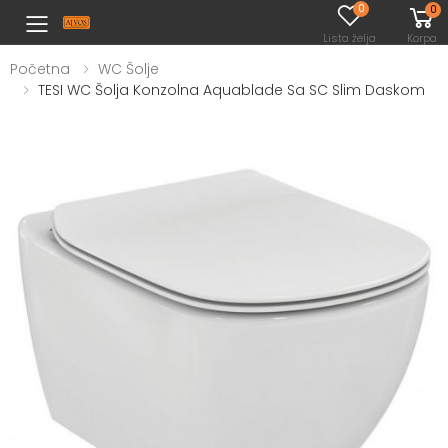
0
0
Toggle mobile menu
Lista želja
Korpa
Početna
WC Šolje
TESI WC Šolja Konzolna Aquablade Sa SC Slim Daskom