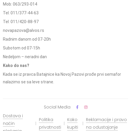
Mob: 063/293-014
Tel: 011/377-44-63
Tel: 011/420-88-97
novapazova@alvos.rs
Radnim danom od 07-20h
Subotom od 07-15h
Nedeljom – neradni dan
Kako do nas?
Kada se iz pravca Batajnice ka Novoj Pazovi prođe prvi semafor
nalazimo se sa leve strane.
Social Media
Dostava i
Politika
Kako
Reklamacije i pravo
način
privatnosti
kupiti
na odustajanje