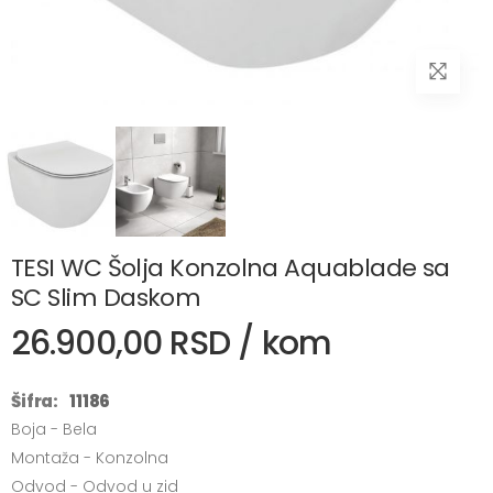
TESI WC Šolja Konzolna Aquablade sa
SC Slim Daskom
26.900,00 RSD / kom
Šifra:
11186
Boja - Bela
Montaža - Konzolna
Odvod - Odvod u zid