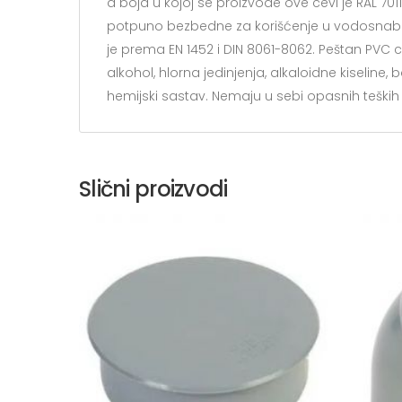
a boja u kojoj se proizvode ove cevi je RAL 7011
potpuno bezbedne za korišćenje u vodosnab
je prema EN 1452 i DIN 8061-8062. Peštan PVC cev
alkohol, hlorna jedinjenja, alkaloidne kiseline,
hemijski sastav. Nemaju u sebi opasnih teških
Slični proizvodi