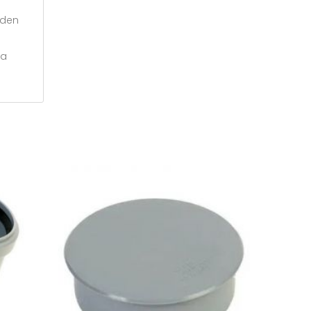
eden
na