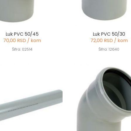
Luk PVC 50/45
Luk PVC 50/30
70,00 RSD / kom
72,00 RSD / kom
Šifra: 02514
Šifra: 12640