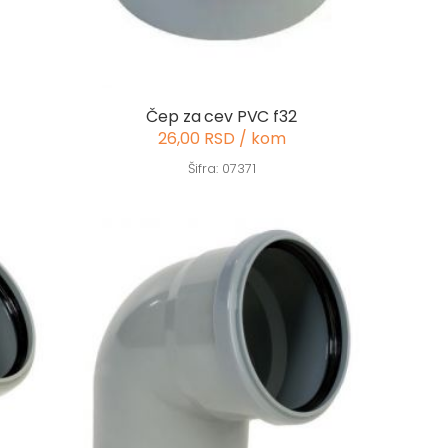
Čep za cev PVC f32
26,00 RSD / kom
Šifra: 07371