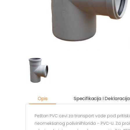
Opis
Specifikacija I Deklaracija
Peštan PVC cevi za transport vode pod pritisko
neomekšanog polivinilhlorida – PVC-U. Za proiz