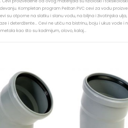
. Cevi proizvedene od ovog materijala su fiziološki i toksikološki
devanju. Kompletan program Peštan PVC cevi za vodu proizv
i su otporne na slatku i slanu vodu, na biljna i životinjska ulja,
 baze i deterdžente… Cevi ne utiču na bistrinu, boju i ukus vode i 
 metala kao što su kadmijum, olovo, kalaj…