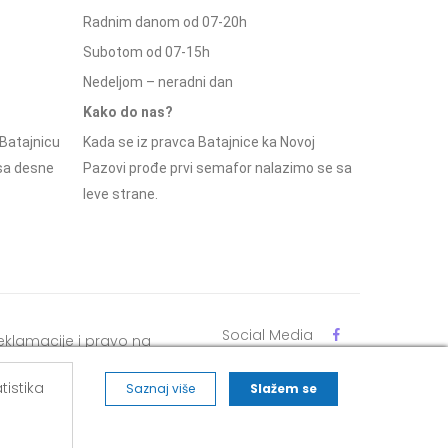
Radnim danom od 07-20h
Subotom od 07-15h
Nedeljom – neradni dan
Kako do nas?
Batajnicu
Kada se iz pravca Batajnice ka Novoj
 sa desne
Pazovi prođe prvi semafor nalazimo se sa
leve strane.
Social Media
eklamacije i pravo na
dustajanje
tistika
Saznaj više
Slažem se