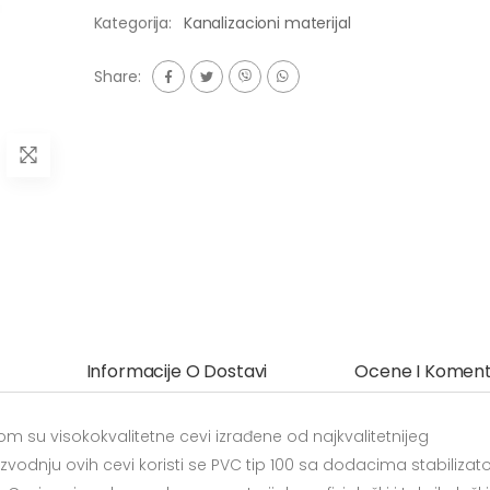
Kategorija:
Kanalizacioni materijal
Share:
Informacije O Dostavi
Ocene I Koment
m su visokokvalitetne cevi izrađene od najkvalitetnijeg
vodnju ovih cevi koristi se PVC tip 100 sa dodacima stabilizato