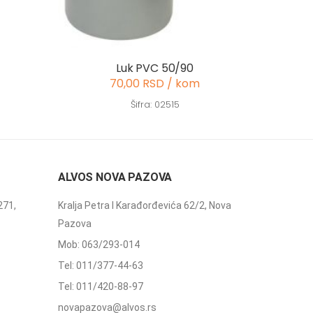
Luk PVC 50/90
70,00 RSD / kom
Šifra: 02515
ALVOS NOVA PAZOVA
271,
Kralja Petra I Karađorđevića 62/2, Nova
Pazova
Mob: 063/293-014
Tel: 011/377-44-63
Tel: 011/420-88-97
novapazova@alvos.rs