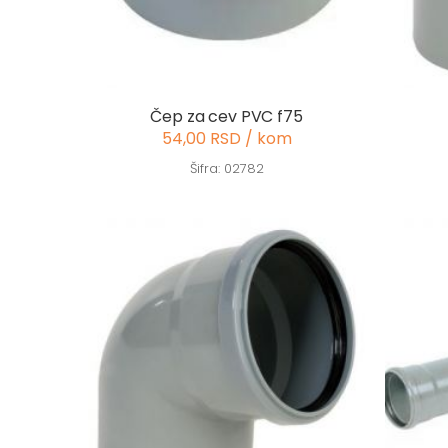
Čep za cev PVC f75
54,00 RSD / kom
Šifra: 02782