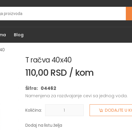
ama
Blog
x40
T račva 40x40
110,00 RSD / kom
Šifra:
04462
Namenjena za razdvajanje cevi sa jednog voda.
Količina:
DODAJTE U K
Dodaj na listu želja