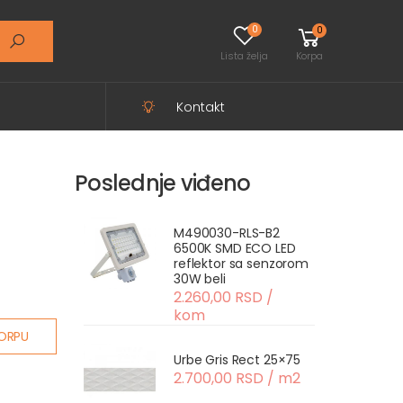
0
0
Lista želja
Korpa
Kontakt
Poslednje viđeno
M490030-RLS-B2
6500K SMD ECO LED
reflektor sa senzorom
30W beli
2.260,00 RSD /
kom
ORPU
Urbe Gris Rect 25×75
2.700,00 RSD / m2