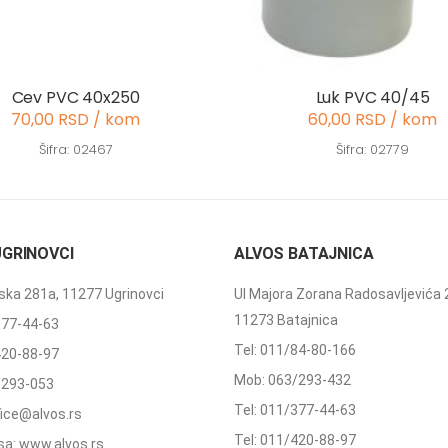
Cev PVC 40x250
Luk PVC 40/45
70,00 RSD / kom
60,00 RSD / kom
Šifra: 02467
Šifra: 02779
UGRINOVCI
ALVOS BATAJNICA
ka 281a, 11277 Ugrinovci
Ul Majora Zorana Radosavljevića 
11273 Batajnica
377-44-63
Tel: 011/84-80-166
420-88-97
Mob: 063/293-432
/293-053
Tel: 011/377-44-63
ffice@alvos.rs
Tel: 011/420-88-97
a: www.alvos.rs