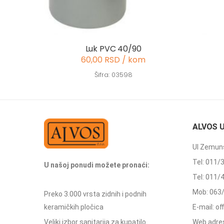
Luk PVC 40/90
60,00 RSD / kom
Šifra: 03598
ALVOS 
Ul Zemuns
Tel: 011/
U našoj ponudi možete pronaći:
Tel: 011/
Mob: 063
Preko 3.000 vrsta zidnih i podnih
keramičkih pločica
E-mail: o
Veliki izbor sanitarija za kupatilo
Web adres