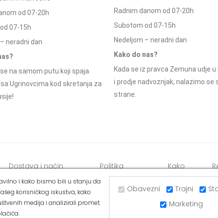
Radnim danom od 07-20h
anom od 07-20h
Subotom od 07-15h
od 07-15h
Nedeljom – neradni dan
– neradni dan
Kako do nas?
nas?
Kada se iz pravca Zemuna udje u 
se na samom putu koji spaja
i prodje nadvoznjak, nalazimo se
 sa Ugrinovcima kod skretanja za
strane.
sije!
Dostava i način
Politika
Kako
R
plaćanja
privatnosti
kupiti
o
vilno i kako bismo bili u stanju da
Obavezni
Trajni
Sta
ašeg korisničkog iskustva, kako
štvenih medija i analizirali promet.
Marketing
lačića.