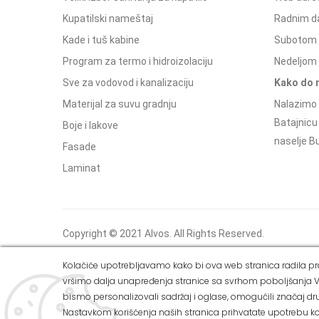
Kupatilski nameštaj
Radnim d
Kade i tuš kabine
Subotom 
Program za termo i hidroizolaciju
Nedeljom 
Sve za vodovod i kanalizaciju
Kako do 
Materijal za suvu gradnju
Nalazimo 
Batajnicu
Boje i lakove
naselje Bu
Fasade
Laminat
Copyright © 2021 Alvos. All Rights Reserved.
Izrada internet prodavnice i SEO - Web Business
Kolačiće upotrebljavamo kako bi ova web stranica radila pra
Solutions
vršimo dalja unapređenja stranice sa svrhom poboljšanja V
bismo personalizovali sadržaj i oglase, omogućili značaj dru
Nastavkom korišćenja naših stranica prihvatate upotrebu ko