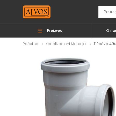
Search
O n
Proizvodi
Početna
Kanalizacioni Materijal
T Račva 40