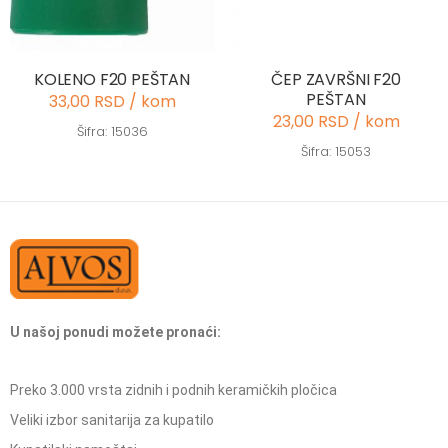
KOLENO F20 PEŠTAN
ČEP ZAVRŠNI F20
PEŠTAN
33,00 RSD / kom
23,00 RSD / kom
Šifra: 15036
Šifra: 15053
U našoj ponudi možete pronaći:
Preko 3.000 vrsta zidnih i podnih keramičkih pločica
Veliki izbor sanitarija za kupatilo