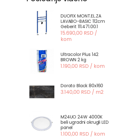
DUOFIX MONT.EL.ZA
LAVABO-BASIC 112cm
Geberit 111.471.00.1
15.690,00 RSD /
kom
Ultracolor Plus 142
BROWN 2 kg
1.190,00 RSD / kom
Dorato Black 80x160
3.140,00 RSD / m2
M24UO 24W 4000K
beli ugradni okrugli LED
panel
1.100,00 RSD / kom