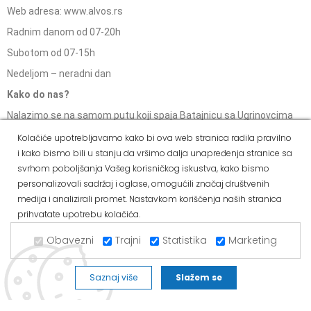
Web adresa: www.alvos.rs
Radnim danom od 07-20h
Subotom od 07-15h
Nedeljom – neradni dan
Kako do nas?
Nalazimo se na samom putu koji spaja Batajnicu sa Ugrinovcima
kod skretanja za naselje Busije!
Kolačiće upotrebljavamo kako bi ova web stranica radila pravilno
i kako bismo bili u stanju da vršimo dalja unapređenja stranice sa
svrhom poboljšanja Vašeg korisničkog iskustva, kako bismo
ALVOS BATAJNICA
personalizovali sadržaj i oglase, omogućili značaj društvenih
medija i analizirali promet. Nastavkom korišćenja naših stranica
Ul Majora Zorana Radosavljevića 271, 11273 Batajnica
prihvatate upotrebu kolačića.
Tel: 011/84-80-166
Obavezni
Trajni
Statistika
Marketing
Mob: 063/293-432
Tel: 011/377-44-63
Saznaj više
Slažem se
Tel: 011/420-88-97
Radnim danom od 07-20h