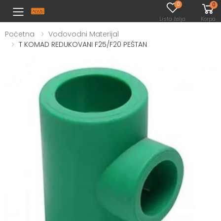
0
0
Toggle mobile menu
Lista želja
Korpa
Početna
Vodovodni Materijal
T KOMAD REDUKOVANI F25/F20 PEŠTAN