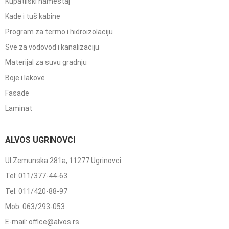
Kupatilski nameštaj
Kade i tuš kabine
Program za termo i hidroizolaciju
Sve za vodovod i kanalizaciju
Materijal za suvu gradnju
Boje i lakove
Fasade
Laminat
ALVOS UGRINOVCI
Ul Zemunska 281a, 11277 Ugrinovci
Tel: 011/377-44-63
Tel: 011/420-88-97
Mob: 063/293-053
E-mail: office@alvos.rs