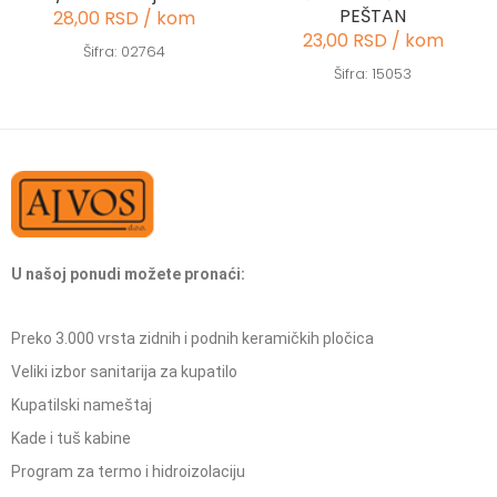
PEŠTAN
28,00 RSD / kom
23,00 RSD / kom
Šifra: 02764
Šifra: 15053
U našoj ponudi možete pronaći:
Preko 3.000 vrsta zidnih i podnih keramičkih pločica
Veliki izbor sanitarija za kupatilo
Kupatilski nameštaj
Kade i tuš kabine
Program za termo i hidroizolaciju