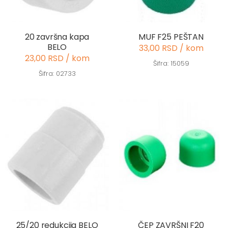
20 završna kapa
MUF F25 PEŠTAN
BELO
33,00 RSD / kom
23,00 RSD / kom
Šifra: 15059
Šifra: 02733
25/20 redukcija BELO
ČEP ZAVRŠNI F20