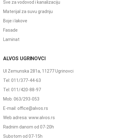
Sve za vodovod i kanalizaciju
Materijal za suvu gradnju
Boje i lakove
Fasade
Laminat
ALVOS UGRINOVCI
Ul Zemunska 281a, 11277 Ugrinovci
Tel: 011/377-44-63
Tel: 011/420-88-97
Mob: 063/293-053
E-mail: office@alvos.rs
Web adresa: www.alvos.rs
Radnim danom od 07-20h
Subotom od 07-15h