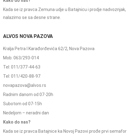
Kako do nas?
Kada se iz pravca Zemuna udje u Batajnicu i prodje nadvoznjak,
nalazimo se sa desne strane.
ALVOS NOVA PAZOVA
Kralja Petra I Karađorđevića 62/2, Nova Pazova
Mob: 063/293-014
Tel: 011/377-44-63
Tel: 011/420-88-97
novapazova@alvos.rs
Radnim danom od 07-20h
Subotom od 07-15h
Nedeljom – neradni dan
Kako do nas?
Kada se iz pravca Batajnice ka Novoj Pazovi prođe prvi semafor