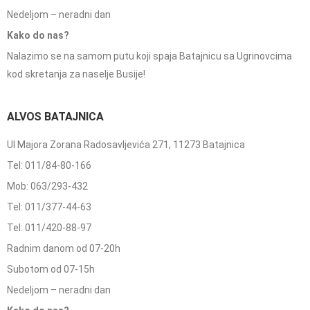
Nedeljom – neradni dan
Kako do nas?
Nalazimo se na samom putu koji spaja Batajnicu sa Ugrinovcima
kod skretanja za naselje Busije!
ALVOS BATAJNICA
Ul Majora Zorana Radosavljevića 271, 11273 Batajnica
Tel: 011/84-80-166
Mob: 063/293-432
Tel: 011/377-44-63
Tel: 011/420-88-97
Radnim danom od 07-20h
Subotom od 07-15h
Nedeljom – neradni dan