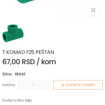
T KOMAD F25 PEŠTAN
67,00 RSD / kom
Šifra:
15047
Količina:
DODAJTE U KORPU
Dodaj na listu želja