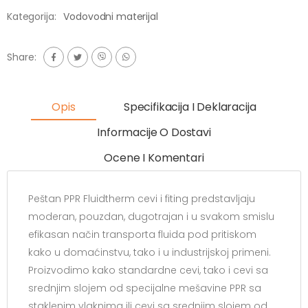
Kategorija:
Vodovodni materijal
Share:
Opis
Specifikacija I Deklaracija
Informacije O Dostavi
Ocene I Komentari
Peštan PPR Fluidtherm cevi i fiting predstavljaju
moderan, pouzdan, dugotrajan i u svakom smislu
efikasan način transporta fluida pod pritiskom
kako u domaćinstvu, tako i u industrijskoj primeni.
Proizvodimo kako standardne cevi, tako i cevi sa
srednjim slojem od specijalne mešavine PPR sa
staklenim vlaknima ili cevi sa srednjim slojem od