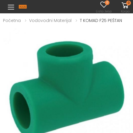
0
0
Toggle mobile menu
Lista želja
Korpa
Početna
Vodovodni Materijal
T KOMAD F25 PEŠTAN