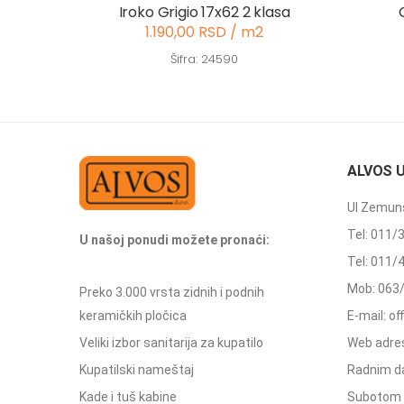
Iroko Grigio 17x62 2 klasa
1.190,00 RSD / m2
Šifra: 24590
ALVOS 
Ul Zemuns
Tel: 011/
U našoj ponudi možete pronaći:
Tel: 011/
Mob: 063
Preko 3.000 vrsta zidnih i podnih
keramičkih pločica
E-mail: o
Veliki izbor sanitarija za kupatilo
Web adres
Kupatilski nameštaj
Radnim d
Kade i tuš kabine
Subotom 