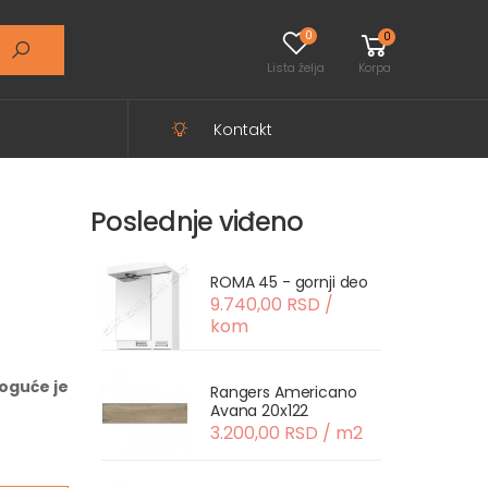
0
0
Lista želja
Korpa
Kontakt
Poslednje viđeno
ROMA 45 - gornji deo
9.740,00 RSD /
kom
oguće je
Rangers Americano
Avana 20x122
3.200,00 RSD / m2