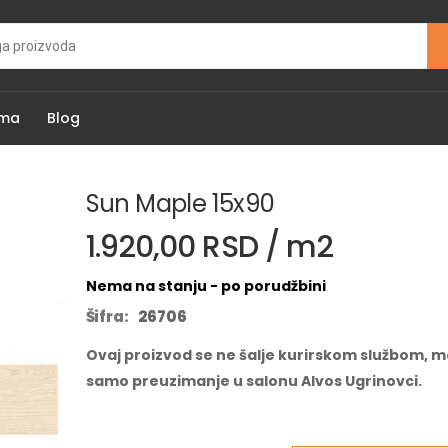
ama
Blog
Sun Maple 15x90
1.920,00 RSD / m2
Nema na stanju - po porudžbini
Šifra:
26706
Ovaj proizvod se ne šalje kurirskom službom, m
samo preuzimanje u salonu Alvos Ugrinovci.