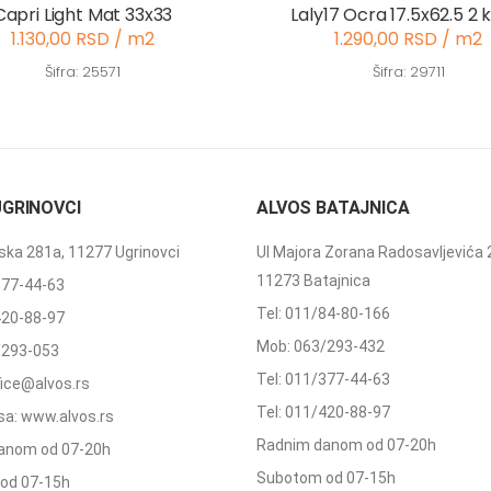
Capri Light Mat 33x33
Laly17 Ocra 17.5x62.5 2 
1.130,00 RSD / m2
1.290,00 RSD / m2
Šifra: 25571
Šifra: 29711
UGRINOVCI
ALVOS BATAJNICA
ka 281a, 11277 Ugrinovci
Ul Majora Zorana Radosavljevića 
11273 Batajnica
377-44-63
Tel: 011/84-80-166
420-88-97
Mob: 063/293-432
/293-053
Tel: 011/377-44-63
ffice@alvos.rs
Tel: 011/420-88-97
a: www.alvos.rs
Radnim danom od 07-20h
anom od 07-20h
Subotom od 07-15h
od 07-15h