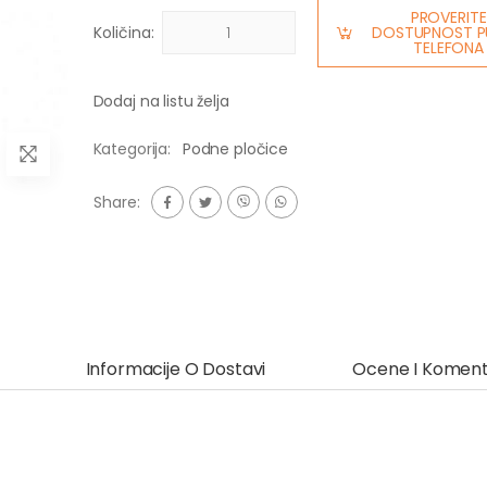
PROVERITE
Količina:
DOSTUPNOST P
TELEFONA
Dodaj na listu želja
Kategorija:
Podne pločice
Share:
Informacije O Dostavi
Ocene I Koment