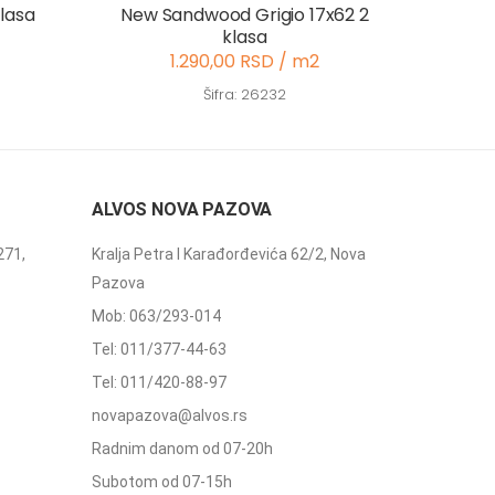
klasa
New Sandwood Grigio 17x62 2
klasa
1.290,00 RSD / m2
Šifra: 26232
ALVOS NOVA PAZOVA
271,
Kralja Petra I Karađorđevića 62/2, Nova
Pazova
Mob: 063/293-014
Tel: 011/377-44-63
Tel: 011/420-88-97
novapazova@alvos.rs
Radnim danom od 07-20h
Subotom od 07-15h