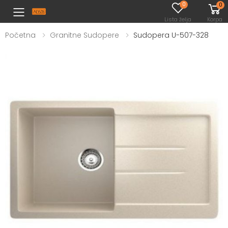
0
0
Toggle mobile menu
Lista želja
Korpa
Početna
Granitne Sudopere
Sudopera U-507-328