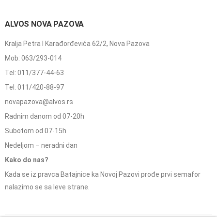
ALVOS NOVA PAZOVA
Kralja Petra I Karađorđevića 62/2, Nova Pazova
Mob: 063/293-014
Tel: 011/377-44-63
Tel: 011/420-88-97
novapazova@alvos.rs
Radnim danom od 07-20h
Subotom od 07-15h
Nedeljom – neradni dan
Kako do nas?
Kada se iz pravca Batajnice ka Novoj Pazovi prođe prvi semafor
nalazimo se sa leve strane.