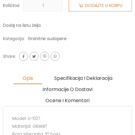
Količina:
DODAJTE U KORPU
Dodaj na listu želja
Kategorija:
Granitne sudopere
Share:
Opis
Specifikacija I Deklaracija
Informacije O Dostavi
Ocene I Komentari
Model: U-507
Materijal: GRANIT
Boja silgranita: 10 boja