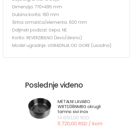
Dimenzija: 770×495 mm
Dubina korita: 190 mm
Širina ormarića/elementa: 600 mm
Daljinski podizač čepa: NE
Korito: REVERZIBILNO (levo/desno)
Model ugradnje: UGRADNJA OD GORE (usadna)
Poslednje viđeno
METALNI LAVABO
WBTD38NMBG okrugli
tamno sivi inox
14.650,00 RSD
11.720,00 RSD / kom