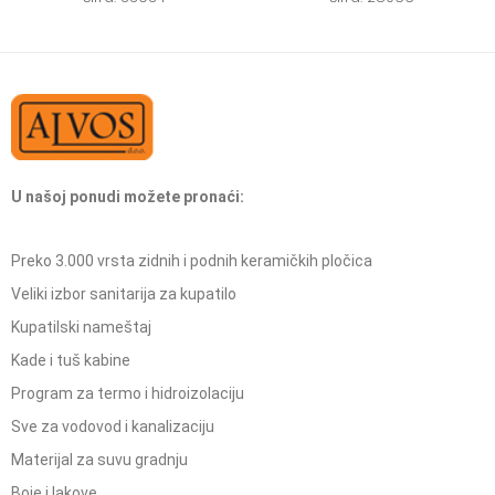
U našoj ponudi možete pronaći:
Preko 3.000 vrsta zidnih i podnih keramičkih pločica
Veliki izbor sanitarija za kupatilo
Kupatilski nameštaj
Kade i tuš kabine
Program za termo i hidroizolaciju
Sve za vodovod i kanalizaciju
Materijal za suvu gradnju
Boje i lakove