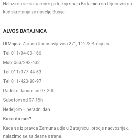
Nalazimo se na samom putu koji spaja Batajnicu sa Ugrinovcima
kod skretanja za naselje Busije!
ALVOS BATAJNICA
Ul Majora Zorana Radosavljevića 271, 11273 Batajnica
Tel: 011/84-80-166
Mob: 063/293-432
Tel: 011/377-44-63
Tel: 011/420-88-97
Radnim danom od 07-20h
Subotom od 07-15h
Nedeljom – neradni dan
Kako do nas?
Kada se iz pravca Zemuna udje u Batajnicu i prodje nadvoznjak,
nalazimo se sa desne strane.