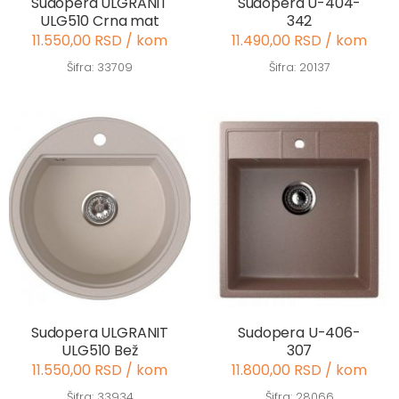
Sudopera ULGRANIT
Sudopera U-404-
ULG510 Crna mat
342
11.550,00 RSD / kom
11.490,00 RSD / kom
Šifra: 33709
Šifra: 20137
Sudopera ULGRANIT
Sudopera U-406-
ULG510 Bež
307
11.550,00 RSD / kom
11.800,00 RSD / kom
Šifra: 33934
Šifra: 28066