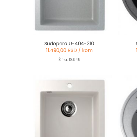
Sudopera U-404-310
11.490,00 RSD / kom
Šifra: 18945