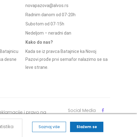
novapazova@alvos.rs
Radnim danom od 07-20h
Subotom od 07-15h
Nedeljom – neradni dan
Kako do nas?
Batajnicu
Kada se iz pravca Batajnice ka Novoj
 sa desne
Pazovi prođe prvi semafor nalazimo se sa
leve strane.
Social Media
eklamacije i pravo na
dustajanje
tistika
Saznaj više
Slažem se