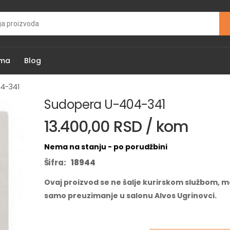
ama
Blog
4-341
Sudopera U-404-341
13.400,00 RSD / kom
Nema na stanju - po porudžbini
Šifra:
18944
Ovaj proizvod se ne šalje kurirskom službom, m
samo preuzimanje u salonu Alvos Ugrinovci.