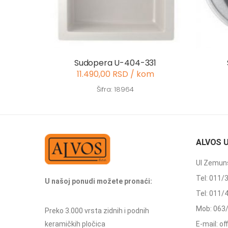
Sudopera U-404-331
11.490,00 RSD / kom
Šifra: 18964
ALVOS 
Ul Zemuns
Tel: 011/
U našoj ponudi možete pronaći:
Tel: 011/
Mob: 063
Preko 3.000 vrsta zidnih i podnih
keramičkih pločica
E-mail: o