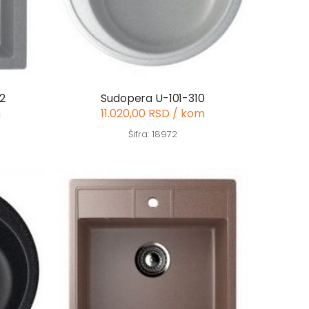
2
Sudopera U-101-310
m
11.020,00 RSD / kom
Šifra: 18972