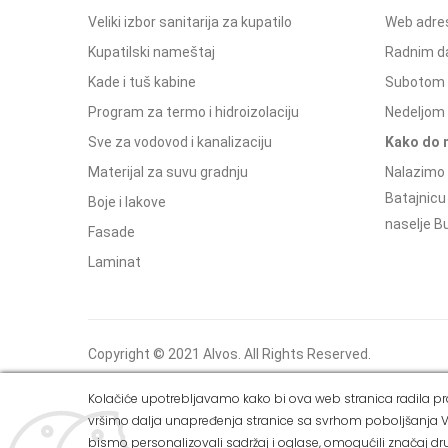
Veliki izbor sanitarija za kupatilo
Web adres
Kupatilski nameštaj
Radnim d
Kade i tuš kabine
Subotom 
Program za termo i hidroizolaciju
Nedeljom 
Sve za vodovod i kanalizaciju
Kako do 
Materijal za suvu gradnju
Nalazimo 
Batajnicu
Boje i lakove
naselje Bu
Fasade
Laminat
Copyright © 2021 Alvos. All Rights Reserved.
Izrada internet prodavnice i SEO - Web Business
Kolačiće upotrebljavamo kako bi ova web stranica radila pra
Solutions
vršimo dalja unapređenja stranice sa svrhom poboljšanja V
bismo personalizovali sadržaj i oglase, omogućili značaj dru