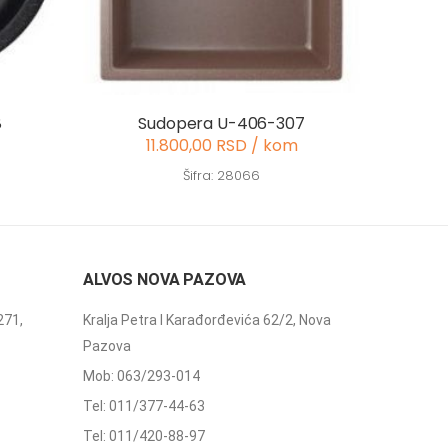
8
Sudopera U-406-307
11.800,00 RSD / kom
Šifra: 28066
ALVOS NOVA PAZOVA
271,
Kralja Petra I Karađorđevića 62/2, Nova
Pazova
Mob: 063/293-014
Tel: 011/377-44-63
Tel: 011/420-88-97