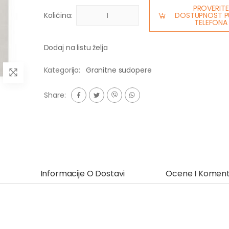
PROVERITE
Količina:
DOSTUPNOST P
TELEFONA
Dodaj na listu želja
Kategorija:
Granitne sudopere
Share:
Informacije O Dostavi
Ocene I Koment