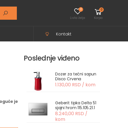
0
0
Lista želja
Korpa
Kontakt
Poslednje viđeno
Dozer za tečni sapun
Disco Crvena
1.130,00 RSD / kom
oguće je
Geberit tipka Delta 51
sjajni hrom 115.105.21.1
8.240,00 RSD /
kom