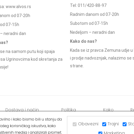
Tel: 011/420-88-97
a: www.alvos.rs
Radnim danom od 07-20h
anom od 07-20h
Subotom od 07-15h
od 07-15h
Nedeljom – neradni dan
– neradni dan
Kako do nas?
nas?
Kada se iz pravca Zemuna udje u 
se na samom putu koji spaja
i prodje nadvoznjak, nalazimo se
 sa Ugrinovcima kod skretanja za
strane.
sije!
Dostava i način
Politika
Kako
R
plaćanja
privatnosti
kupiti
o
vilno i kako bismo bili u stanju da
Obavezni
Trajni
Sta
ašeg korisničkog iskustva, kako
štvenih medija i analizirali promet.
Marketing