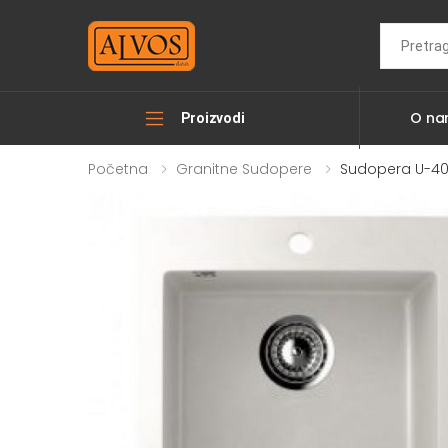
Search
O n
Proizvodi
Početna
Granitne Sudopere
Sudopera U-40