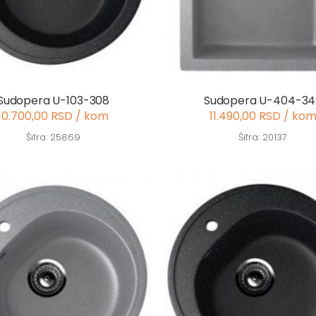
Sudopera U-103-308
Sudopera U-404-34
10.700,00 RSD / kom
11.490,00 RSD / ko
Šifra: 25869
Šifra: 20137