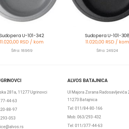
Sudopera U-101-342
Sudopera U-101-30
11.020,00 RSD / kom
11.020,00 RSD / kom
Šifra: 18969
Šifra: 24924
UGRINOVCI
ALVOS BATAJNICA
ka 281a, 11277 Ugrinovci
Ul Majora Zorana Radosavljevića 
11273 Batajnica
377-44-63
Tel: 011/84-80-166
420-88-97
Mob: 063/293-432
/293-053
Tel: 011/377-44-63
ffice@alvos.rs