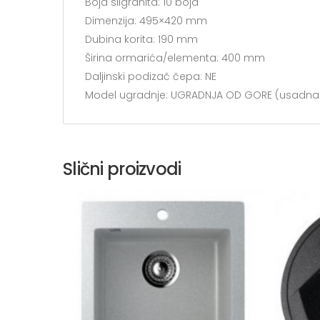
Boja silgranita: 10 boja
Dimenzija: 495×420 mm
Dubina korita: 190 mm
Širina ormarića/elementa: 400 mm
Daljinski podizač čepa: NE
Model ugradnje: UGRADNJA OD GORE (usadna
Slični proizvodi