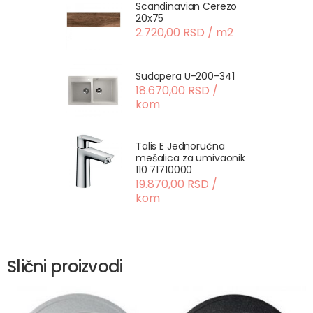
Scandinavian Cerezo
20x75
2.720,00 RSD / m2
Sudopera U-200-341
18.670,00 RSD /
kom
Talis E Jednoručna
mešalica za umivaonik
110 71710000
19.870,00 RSD /
kom
Slični proizvodi