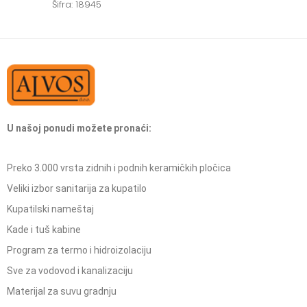
Šifra: 18945
U našoj ponudi možete pronaći:
Preko 3.000 vrsta zidnih i podnih keramičkih pločica
Veliki izbor sanitarija za kupatilo
Kupatilski nameštaj
Kade i tuš kabine
Program za termo i hidroizolaciju
Sve za vodovod i kanalizaciju
Materijal za suvu gradnju