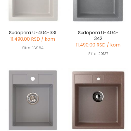
Sudopera U-404-331
Sudopera U-404-
342
11.490,00 RSD / kom
11.490,00 RSD / kom
Šifra: 18964
Šifra: 20137