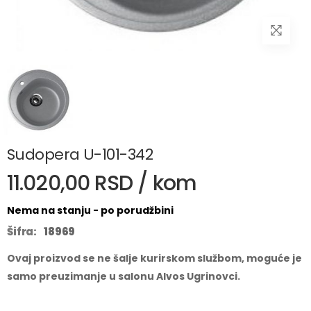
Sudopera U-101-342
11.020,00 RSD / kom
Nema na stanju - po porudžbini
Šifra:
18969
Ovaj proizvod se ne šalje kurirskom službom, moguće je
samo preuzimanje u salonu Alvos Ugrinovci.