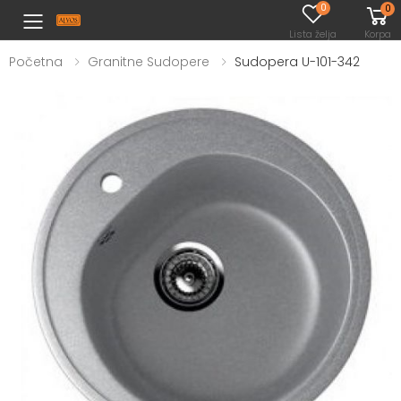
0
0
Toggle mobile menu
Lista želja
Korpa
Početna
Granitne Sudopere
Sudopera U-101-342