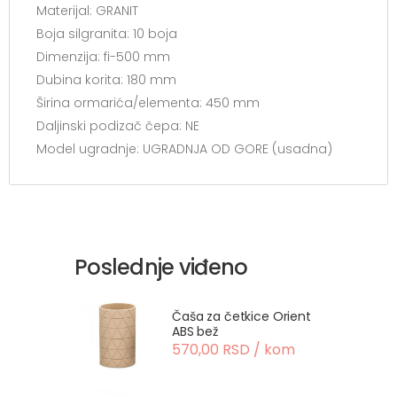
Materijal: GRANIT
Boja silgranita: 10 boja
Dimenzija: fi-500 mm
Dubina korita: 180 mm
Širina ormarića/elementa: 450 mm
Daljinski podizač čepa: NE
Model ugradnje: UGRADNJA OD GORE (usadna)
Poslednje viđeno
Čaša za četkice Orient
ABS bež
570,00 RSD / kom