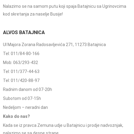
Nalazimo se na samom putu koji spaja Batajnicu sa Ugrinovcima
kod skretanja za naselje Busije!
ALVOS BATAJNICA
Ul Majora Zorana Radosavljevića 271, 11273 Batajnica
Tel: 011/84-80-166
Mob: 063/293-432
Tel: 011/377-44-63
Tel: 011/420-88-97
Radnim danom od 07-20h
Subotom od 07-15h
Nedeljom – neradni dan
Kako do nas?
Kada se iz pravca Zemuna udje u Batajnicu i prodje nadvoznjak,
nalazimo se sa desne strane.