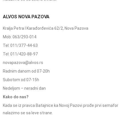
ALVOS NOVA PAZOVA
Kralja Petra I Karađorđevića 62/2, Nova Pazova
Mob: 063/293-014
Tel: 011/377-44-63
Tel: 011/420-88-97
novapazova@alvos.rs
Radnim danom od 07-20h
Subotom od 07-15h
Nedeljom – neradni dan
Kako do nas?
Kada se iz pravca Batajnice ka Novoj Pazovi prođe prvi semafor
nalazimo se sa leve strane.