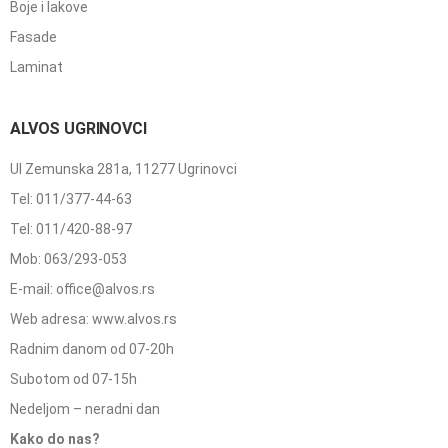
Boje i lakove
Fasade
Laminat
ALVOS UGRINOVCI
Ul Zemunska 281a, 11277 Ugrinovci
Tel: 011/377-44-63
Tel: 011/420-88-97
Mob: 063/293-053
E-mail: office@alvos.rs
Web adresa: www.alvos.rs
Radnim danom od 07-20h
Subotom od 07-15h
Nedeljom – neradni dan
Kako do nas?