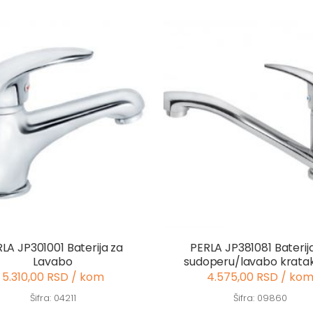
LA JP301001 Baterija za
PERLA JP381081 Baterij
Lavabo
sudoperu/lavabo kratak 
5.310,00 RSD / kom
4.575,00 RSD / ko
Šifra: 04211
Šifra: 09860