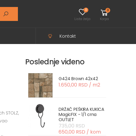
0
0
Lista želja
Korpa
Kontakt
Poslednje viđeno
G424 Brown 42x42
1.650,00 RSD / m2
DRŽAČ PEŠKIRA KUKICA
ch STOLZ,
MagicFIX - 1/1 crna
OUTLET
ovao
735,00 RSD
650,00 RSD / kom