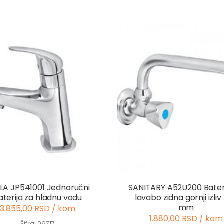
LA JP541001 Jednoručni
SANITARY A52U200 Bateri
aterija za hladnu vodu
lavabo zidna gornji izliv
mm
3.855,00 RSD / kom
1.880,00 RSD / kom
Šifra: 06717