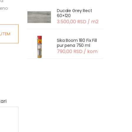
za
ženo
Ducale Grey Rect
60×120
3.500,00 RSD / m2
UTEM
Sika Boom 180 Fix Fill
pur pena 750 ml
790,00 RSD / kom
ari