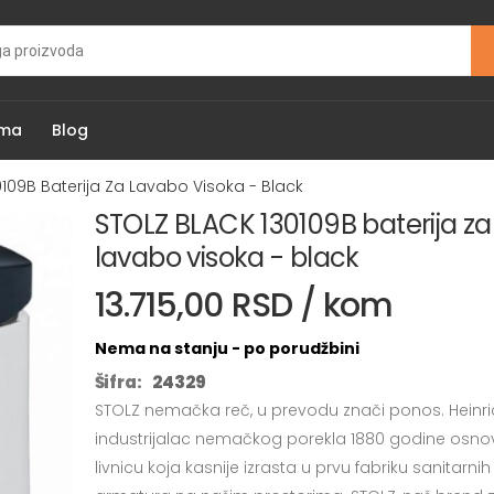
ama
Blog
109B Baterija Za Lavabo Visoka - Black
STOLZ BLACK 130109B baterija za
lavabo visoka - black
13.715,00 RSD / kom
Nema na stanju - po porudžbini
Šifra:
24329
STOLZ nemačka reč, u prevodu znači ponos. Heinri
industrijalac nemačkog porekla 1880 godine osn
livnicu koja kasnije izrasta u prvu fabriku sanitarnih