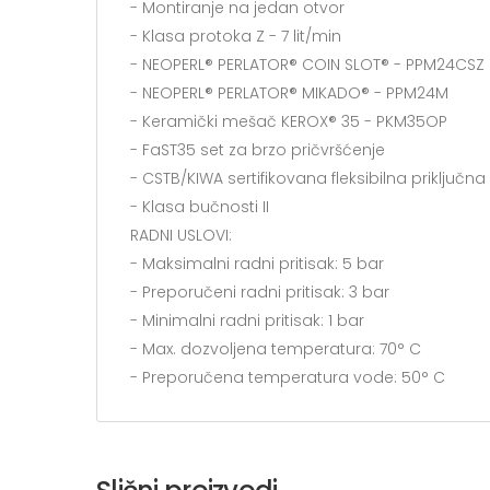
- Montiranje na jedan otvor
- Klasa protoka Z - 7 lit/min
- NEOPERL® PERLATOR® COIN SLOT® - PPM24CSZ
- NEOPERL® PERLATOR® MIKADO® - PPM24M
- Keramički mešač KEROX® 35 - PKM35OP
- FaST35 set za brzo pričvršćenje
- CSTB/KIWA sertifikovana fleksibilna priključna
- Klasa bučnosti II
RADNI USLOVI:
- Maksimalni radni pritisak: 5 bar
- Preporučeni radni pritisak: 3 bar
- Minimalni radni pritisak: 1 bar
- Max. dozvoljena temperatura: 70° C
- Preporučena temperatura vode: 50° C