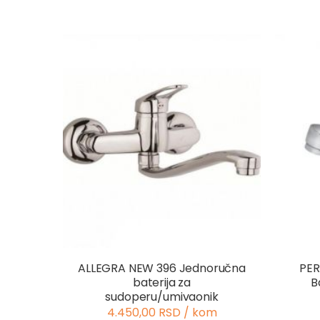
ALLEGRA NEW 396 Jednoručna
PER
baterija za
B
sudoperu/umivaonik
4.450,00 RSD / kom