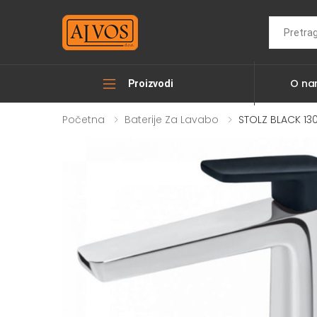
Search
O n
Proizvodi
Početna
Baterije Za Lavabo
STOLZ BLACK 130