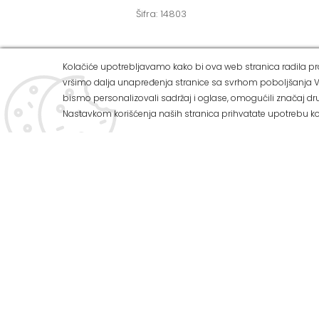
Šifra: 14803
Kolačiće upotrebljavamo kako bi ova web stranica radila pra
vršimo dalja unapređenja stranice sa svrhom poboljšanja V
ALVOS 
bismo personalizovali sadržaj i oglase, omogućili značaj dru
Nastavkom korišćenja naših stranica prihvatate upotrebu ko
Ul Zemuns
Tel: 011/
U našoj ponudi možete pronaći:
Tel: 011/
Mob: 063
Preko 3.000 vrsta zidnih i podnih
keramičkih pločica
E-mail: o
Veliki izbor sanitarija za kupatilo
Web adres
Kupatilski nameštaj
Radnim d
Kade i tuš kabine
Subotom 
Program za termo i hidroizolaciju
Nedeljom 
Sve za vodovod i kanalizaciju
Kako do 