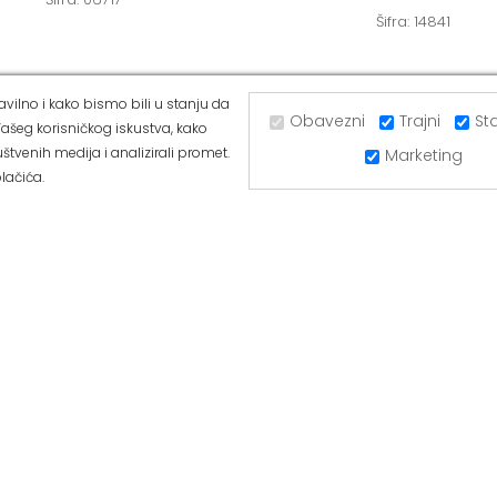
Šifra: 14841
vilno i kako bismo bili u stanju da
Obavezni
Trajni
Sta
ašeg korisničkog iskustva, kako
UGRINOVCI
ALVOS BATAJNICA
štvenih medija i analizirali promet.
Marketing
lačića.
ka 281a, 11277 Ugrinovci
Ul Majora Zorana Radosavljevića 
11273 Batajnica
377-44-63
Tel: 011/84-80-166
420-88-97
Mob: 063/293-432
/293-053
Tel: 011/377-44-63
ffice@alvos.rs
Tel: 011/420-88-97
a: www.alvos.rs
Radnim danom od 07-20h
anom od 07-20h
Subotom od 07-15h
od 07-15h
Nedeljom – neradni dan
– neradni dan
Kako do nas?
nas?