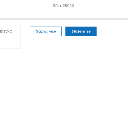
Šifra: 25050
tistika
Saznaj više
Slažem se
ALVOS NOVA PAZOVA
271,
Kralja Petra I Karađorđevića 62/2, Nova
Pazova
Mob: 063/293-014
Tel: 011/377-44-63
Tel: 011/420-88-97
novapazova@alvos.rs
Radnim danom od 07-20h
Subotom od 07-15h
Nedeljom – neradni dan
Kako do nas?