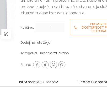
armatura na našim prostorima. STOLZ, naš brend 
proizvode najvišeg kvaliteta, u čije stvaranje je ulo
iskustvo sticano kroz četiri generacije.
PROVERITE
Količina:
DOSTUPNOST P
TELEFONA
Dodaj na listu želja
Kategorija:
Baterije za lavabo
Share:
Informacije O Dostavi
Ocene I Koment