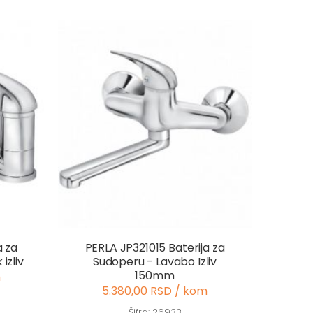
a za
PERLA JP321015 Baterija za
izliv
Sudoperu - Lavabo Izliv
150mm
m
5.380,00 RSD / kom
Šifra: 26933