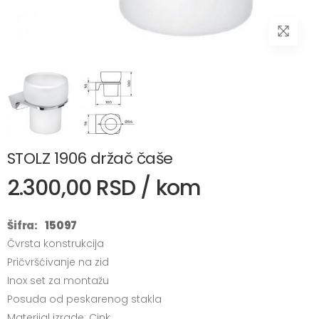
STOLZ 1906 držač čaše
2.300,00 RSD / kom
Šifra:
15097
Čvrsta konstrukcija
Pričvršćivanje na zid
Inox set za montažu
Posuda od peskarenog stakla
Materijal izrade: Cink