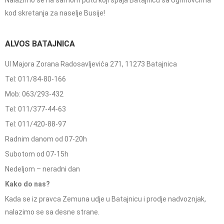
Nalazimo se na samom putu koji spaja Batajnicu sa Ugrinovcima
kod skretanja za naselje Busije!
ALVOS BATAJNICA
Ul Majora Zorana Radosavljevića 271, 11273 Batajnica
Tel: 011/84-80-166
Mob: 063/293-432
Tel: 011/377-44-63
Tel: 011/420-88-97
Radnim danom od 07-20h
Subotom od 07-15h
Nedeljom – neradni dan
Kako do nas?
Kada se iz pravca Zemuna udje u Batajnicu i prodje nadvoznjak,
nalazimo se sa desne strane.