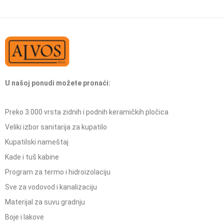
U našoj ponudi možete pronaći:
Preko 3.000 vrsta zidnih i podnih keramičkih pločica
Veliki izbor sanitarija za kupatilo
Kupatilski nameštaj
Kade i tuš kabine
Program za termo i hidroizolaciju
Sve za vodovod i kanalizaciju
Materijal za suvu gradnju
Boje i lakove