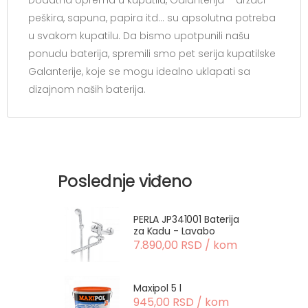
Dodatna oprema u kupatilu, Galanterija – držači
peškira, sapuna, papira itd… su apsolutna potreba
u svakom kupatilu. Da bismo upotpunili našu
ponudu baterija, spremili smo pet serija kupatilske
Galanterije, koje se mogu idealno uklapati sa
dizajnom naših baterija.
Poslednje viđeno
PERLA JP341001 Baterija
za Kadu - Lavabo
7.890,00 RSD / kom
Maxipol 5 l
945,00 RSD / kom