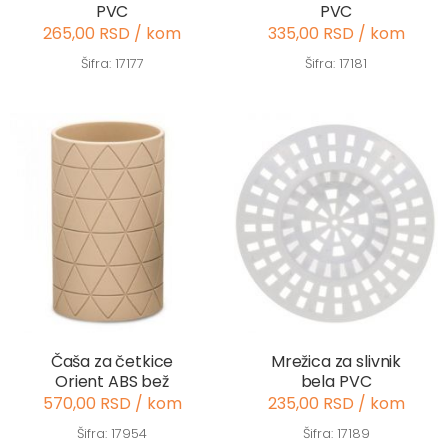
PVC
PVC
265,00 RSD / kom
335,00 RSD / kom
Šifra: 17177
Šifra: 17181
Čaša za četkice
Mrežica za slivnik
Orient ABS bež
bela PVC
570,00 RSD / kom
235,00 RSD / kom
Šifra: 17954
Šifra: 17189