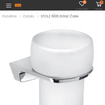
0
0
Toggle mobile menu
Lista želja
Korpa
Početna
Ostalo
STOLZ 1906 Držač Čaše