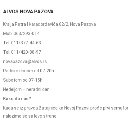
ALVOS NOVA PAZOVA
Kralja Petra I Karađorđevića 62/2, Nova Pazova
Mob: 063/293-014
Tel: 011/377-44-63
Tel: 011/420-88-97
novapazova@alvos.rs
Radnim danom od 07-20h
Subotom od 07-15h
Nedeljom – neradni dan
Kako do nas?
Kada se iz pravca Batajnice ka Novoj Pazovi prođe prvi semafor
nalazimo se sa leve strane.