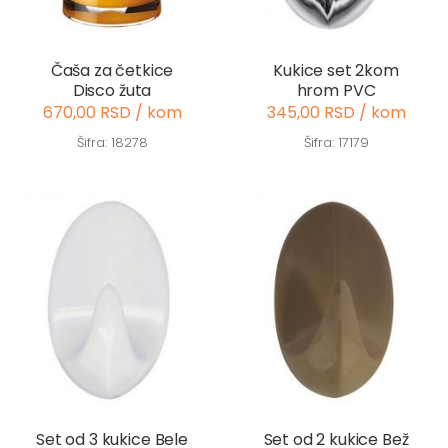
Čaša za četkice
Kukice set 2kom
Disco žuta
hrom PVC
670,00 RSD / kom
345,00 RSD / kom
Šifra: 18278
Šifra: 17179
Set od 3 kukice Bele
Set od 2 kukice Bež