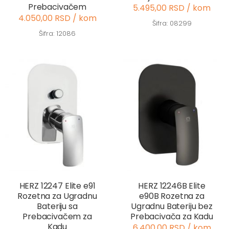
Prebacivačem
5.495,00 RSD / kom
4.050,00 RSD / kom
Šifra: 08299
Šifra: 12086
HERZ 12247 Elite e91
HERZ 12246B Elite
Rozetna za Ugradnu
e90B Rozetna za
Bateriju sa
Ugradnu Bateriju bez
Prebacivačem za
Prebacivača za Kadu
Kadu
6.400,00 RSD / kom