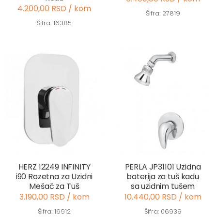
4.200,00 RSD / kom
Šifra: 27819
Šifra: 16385
HERZ 12249 INFINITY
PERLA JP31101 Uzidna
i90 Rozetna za Uzidni
baterija za tuš kadu
Mešač za Tuš
sa uzidnim tušem
3.190,00 RSD / kom
10.440,00 RSD / kom
Šifra: 16912
Šifra: 06939