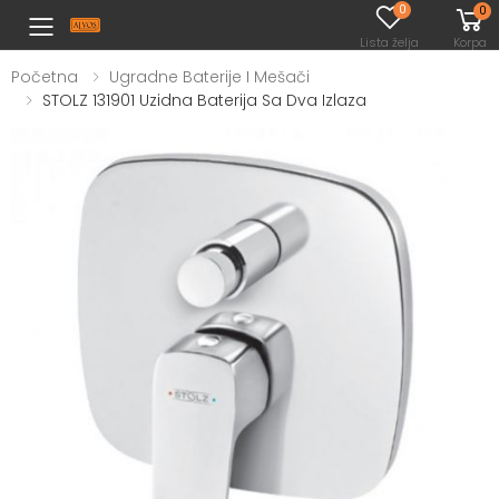
0
0
Toggle mobile menu
Lista želja
Korpa
Početna
Ugradne Baterije I Mešači
STOLZ 131901 Uzidna Baterija Sa Dva Izlaza