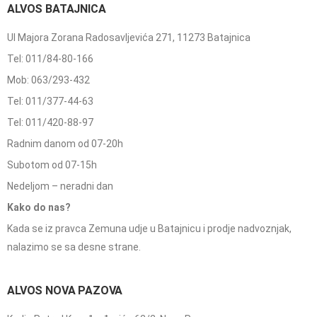
ALVOS BATAJNICA
Ul Majora Zorana Radosavljevića 271, 11273 Batajnica
Tel: 011/84-80-166
Mob: 063/293-432
Tel: 011/377-44-63
Tel: 011/420-88-97
Radnim danom od 07-20h
Subotom od 07-15h
Nedeljom – neradni dan
Kako do nas?
Kada se iz pravca Zemuna udje u Batajnicu i prodje nadvoznjak,
nalazimo se sa desne strane.
ALVOS NOVA PAZOVA