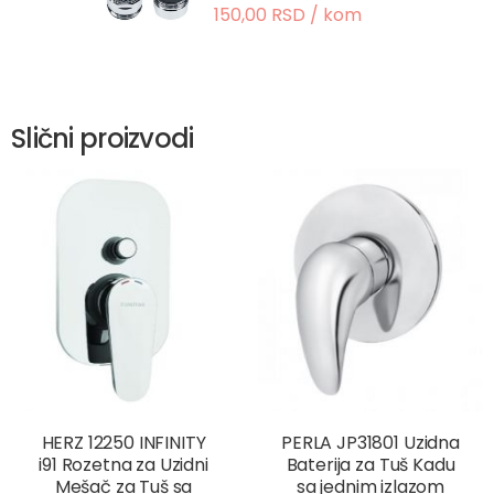
150,00 RSD / kom
Slični proizvodi
HERZ 12250 INFINITY
PERLA JP31801 Uzidna
i91 Rozetna za Uzidni
Baterija za Tuš Kadu
Mešač za Tuš sa
sa jednim izlazom