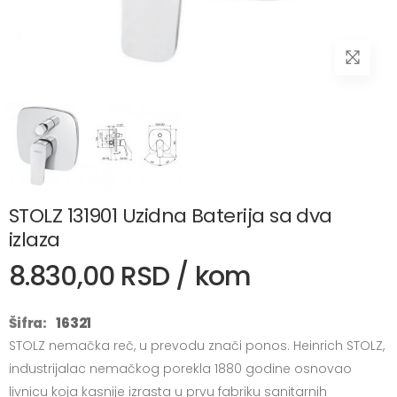
STOLZ 131901 Uzidna Baterija sa dva
izlaza
8.830,00 RSD / kom
Šifra:
16321
STOLZ nemačka reč, u prevodu znači ponos. Heinrich STOLZ,
industrijalac nemačkog porekla 1880 godine osnovao
livnicu koja kasnije izrasta u prvu fabriku sanitarnih