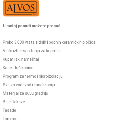
U našoj ponudi možete pronaći:
Preko 3.000 vrsta zidnih i podnih keramičkih pločica
Veliki izbor sanitarija za kupatilo
Kupatilski nameštaj
Kade i tuš kabine
Program za termo i hidroizolaciju
Sve za vodovod i kanalizaciju
Materijal za suvu gradnju
Boje i lakove
Fasade
Laminat