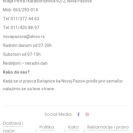
Kralja Petra I Karađorđevića 62/2, Nova Pazova
Mob: 063/293-014
Tel: 011/377-44-63
Tel: 011/420-88-97
novapazova@alvos.rs
Radnim danom od 07-20h
Subotom od 07-15h
Nedeljom – neradni dan
Kako do nas?
Kada se iz pravca Batajnice ka Novoj Pazovi prođe prvi semafor
nalazimo se sa leve strane.
Social Media
Dostava i
Politika
Kako
Reklamacije i pravo
način