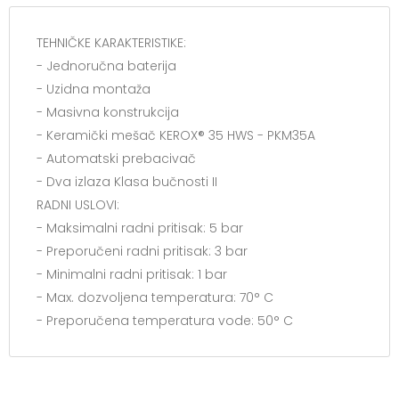
TEHNIČKE KARAKTERISTIKE:
- Jednoručna baterija
- Uzidna montaža
- Masivna konstrukcija
- Keramički mešač KEROX® 35 HWS - PKM35A
- Automatski prebacivač
- Dva izlaza Klasa bučnosti II
RADNI USLOVI:
- Maksimalni radni pritisak: 5 bar
- Preporučeni radni pritisak: 3 bar
- Minimalni radni pritisak: 1 bar
- Max. dozvoljena temperatura: 70° C
- Preporučena temperatura vode: 50° C