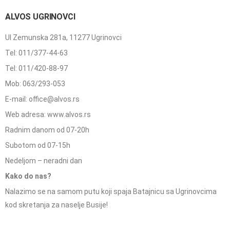
ALVOS UGRINOVCI
Ul Zemunska 281a, 11277 Ugrinovci
Tel: 011/377-44-63
Tel: 011/420-88-97
Mob: 063/293-053
E-mail: office@alvos.rs
Web adresa: www.alvos.rs
Radnim danom od 07-20h
Subotom od 07-15h
Nedeljom – neradni dan
Kako do nas?
Nalazimo se na samom putu koji spaja Batajnicu sa Ugrinovcima
kod skretanja za naselje Busije!