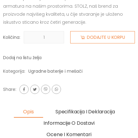
armatura na našim prostorima. STOLZ, naš brend za
proizvode najvišeg kvaliteta, u čije stvaranje je uloženo
iskustvo sticano kroz četiri generacije.
Količina:
DODAJTE U KORPU
Dodaj na listu želja
Kategorija:
Ugradne baterije i mešači
Share:
Opis
Specifikacija I Deklaracija
Informacije O Dostavi
Ocene I Komentari