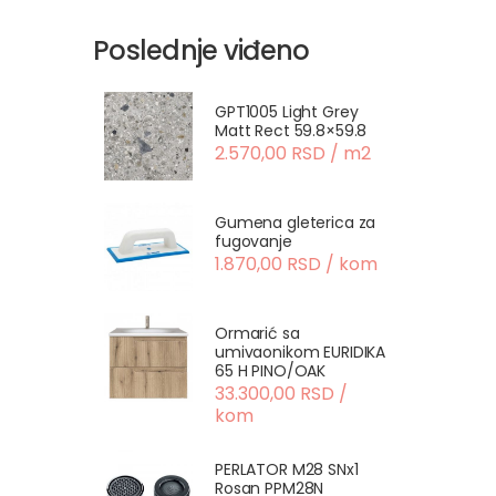
Poslednje viđeno
GPT1005 Light Grey
Matt Rect 59.8×59.8
2.570,00 RSD / m2
Gumena gleterica za
fugovanje
1.870,00 RSD / kom
Ormarić sa
umivaonikom EURIDIKA
65 H PINO/OAK
33.300,00 RSD /
kom
PERLATOR M28 SNx1
Rosan PPM28N