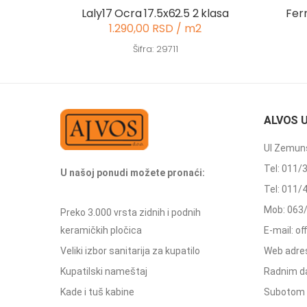
Laly17 Ocra 17.5x62.5 2 klasa
Fer
1.290,00 RSD / m2
Šifra: 29711
ALVOS 
Ul Zemuns
Tel: 011/
U našoj ponudi možete pronaći:
Tel: 011/
Mob: 063
Preko 3.000 vrsta zidnih i podnih
keramičkih pločica
E-mail: o
Veliki izbor sanitarija za kupatilo
Web adres
Kupatilski nameštaj
Radnim d
Kade i tuš kabine
Subotom 