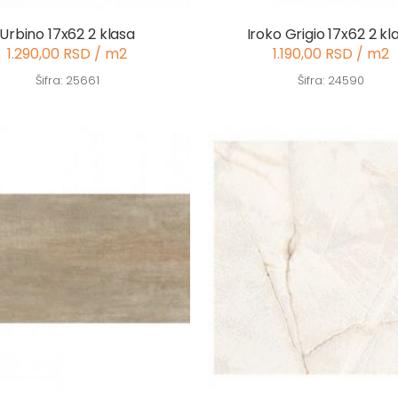
Urbino 17x62 2 klasa
Iroko Grigio 17x62 2 kl
1.290,00 RSD / m2
1.190,00 RSD / m2
Šifra: 25661
Šifra: 24590