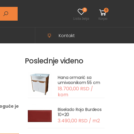
0
0
Lista želja
Korpa
Kontakt
Poslednje viđeno
Hana ormarić sa
umivaonikom 55 cm
18.700,00 RSD /
kom
oguće je
Biselado Rojo Burdeos
10×20
3.490,00 RSD / m2