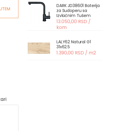
DARK JD38601 Baterija
UTEM
za Sudoperu sa
Izvlačnim Tušem
13.050,00 RSD /
kom
LALY62 Natural G1
31x62.5
1.390,00 RSD / m2
ari