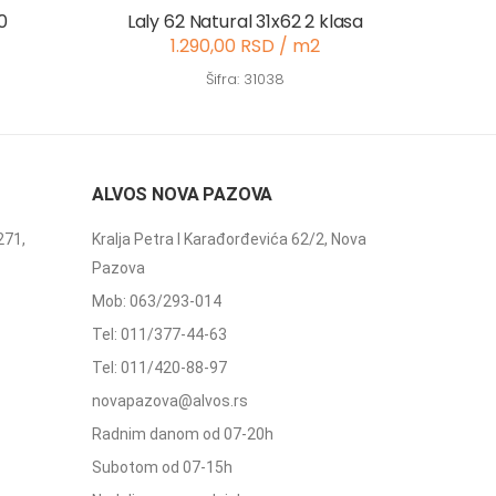
0
Laly 62 Natural 31x62 2 klasa
1.290,00 RSD / m2
Šifra: 31038
ALVOS NOVA PAZOVA
271,
Kralja Petra I Karađorđevića 62/2, Nova
Pazova
Mob: 063/293-014
Tel: 011/377-44-63
Tel: 011/420-88-97
novapazova@alvos.rs
Radnim danom od 07-20h
Subotom od 07-15h