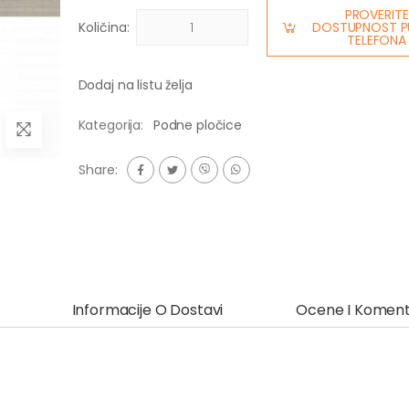
PROVERITE
Količina:
DOSTUPNOST P
TELEFONA
Dodaj na listu želja
Kategorija:
Podne pločice
Share:
Informacije O Dostavi
Ocene I Koment