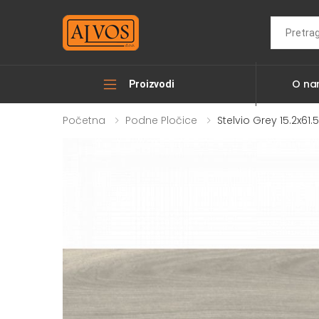
Search
O n
Proizvodi
Početna
Podne Pločice
Stelvio Grey 15.2x61.5