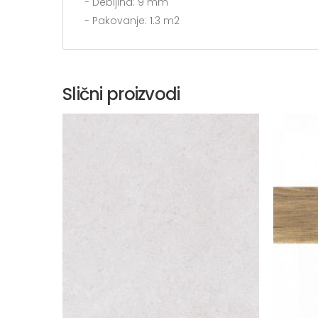
- Debljina: 9 mm
- Pakovanje: 1.3 m2
Slični proizvodi