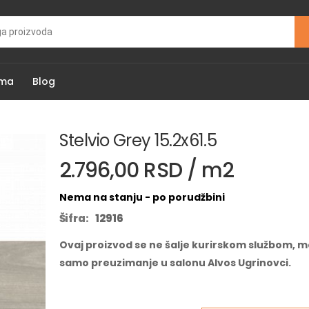
ama
Blog
Stelvio Grey 15.2x61.5
2.796,00 RSD / m2
Nema na stanju - po porudžbini
Šifra:
12916
Ovaj proizvod se ne šalje kurirskom službom, m
samo preuzimanje u salonu Alvos Ugrinovci.