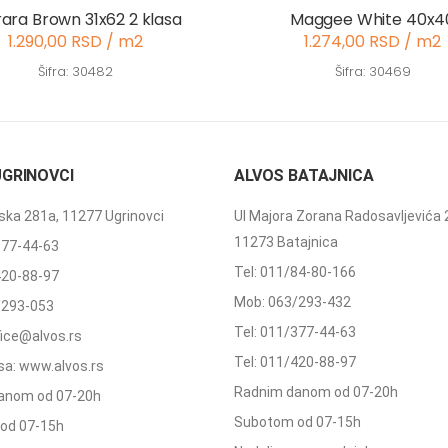
rara Brown 31x62 2 klasa
Maggee White 40x4
1.290,00 RSD / m2
1.274,00 RSD / m2
Šifra: 30482
Šifra: 30469
UGRINOVCI
ALVOS BATAJNICA
ka 281a, 11277 Ugrinovci
Ul Majora Zorana Radosavljevića 
11273 Batajnica
377-44-63
Tel: 011/84-80-166
420-88-97
Mob: 063/293-432
/293-053
Tel: 011/377-44-63
ffice@alvos.rs
Tel: 011/420-88-97
a: www.alvos.rs
Radnim danom od 07-20h
anom od 07-20h
Subotom od 07-15h
od 07-15h