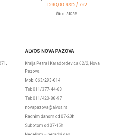
1.290,00 RSD / m2
Šifra: 31038
ALVOS NOVA PAZOVA
271,
Kralja Petra I Karađorđevića 62/2, Nova
Pazova
Mob: 063/293-014
Tel: 011/377-44-63
Tel: 011/420-88-97
novapazova@alvos.rs
Radnim danom od 07-20h
Subotom od 07-15h
Nedeljom – neradni dan