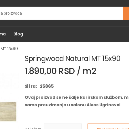
ama
Blog
 MT 15x90
Springwood Natural MT 15x90
1.890,00 RSD / m2
Šifra:
25865
Ovaj proizvod se ne šalje kurirskom službom, m
samo preuzimanje u salonu Alvos Ugrinovci.