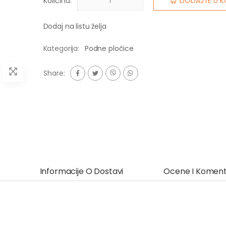
Količina:
DODAJTE U K
Dodaj na listu želja
Kategorija:
Podne pločice
Share:
Informacije O Dostavi
Ocene I Koment