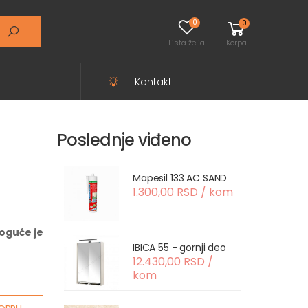
0
0
Lista želja
Korpa
Kontakt
Poslednje viđeno
Mapesil 133 AC SAND
1.300,00 RSD / kom
oguće je
IBICA 55 - gornji deo
12.430,00 RSD /
kom