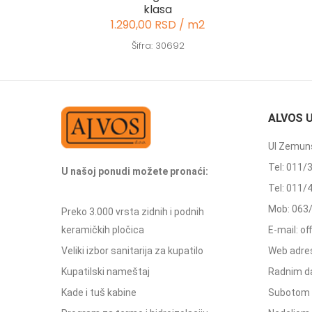
klasa
1.290,00 RSD / m2
Šifra: 30692
ALVOS 
Ul Zemuns
Tel: 011/
U našoj ponudi možete pronaći:
Tel: 011/
Mob: 063
Preko 3.000 vrsta zidnih i podnih
keramičkih pločica
E-mail: o
Veliki izbor sanitarija za kupatilo
Web adres
Kupatilski nameštaj
Radnim d
Kade i tuš kabine
Subotom 