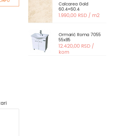
ORPU
Calcarea Gold
60.4×60.4
1.990,00 RSD / m2
Ormarić Roma 7055
55x85
12.420,00 RSD /
kom
ari