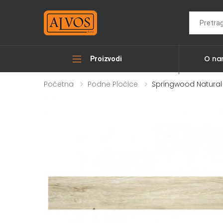
Search
O n
Proizvodi
Početna
Podne Pločice
Springwood Natural