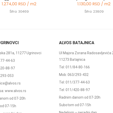
1.274,00 RSD / m2
1.130,00 RSD / m2
Šifra: 30469
Šifra: 23809
UGRINOVCI
ALVOS BATAJNICA
ka 281a, 11277 Ugrinovci
Ul Majora Zorana Radosavljevića 
11273 Batajnica
377-44-63
Tel: 011/84-80-166
420-88-97
Mob: 063/293-432
/293-053
Tel: 011/377-44-63
ffice@alvos.rs
Tel: 011/420-88-97
a: www.alvos.rs
Radnim danom od 07-20h
anom od 07-20h
Subotom od 07-15h
od 07-15h
Nedeljom – neradni dan