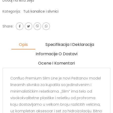
Dodaj na listu želja
Kategorija:
Tuš kanalice i slivnici
Share:
Opis
Specifikacija I Deklaracija
Informacije O Dostavi
Ocene I Komentari
Confluo Premium Slim Line je novi Peštanov model
linearnih slivnika za kupatila sa jedinstvenim i
minimalističkim rešetkama. „Slim“ ima telo od
visokokvalitetne plastike i rešetku od prohroma
koju dostavljamo u velkom broju različitih veličina,
uz kompletan aksesoar i set za hidroizolaciju. Bitno