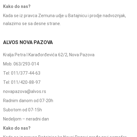
Kako do nas?
Kada se iz pravca Zemuna udje u Batajnicu i prodje nadvoznjak,
nalazimo se sa desne strane.
ALVOS NOVA PAZOVA
Kralja Petra I Karađorđevića 62/2, Nova Pazova
Mob: 063/293-014
Tel: 011/377-44-63
Tel: 011/420-88-97
novapazova@alvos.rs
Radnim danom od 07-20h
Subotom od 07-15h
Nedeljom – neradni dan
Kako do nas?