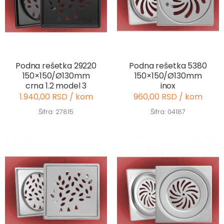
Podna rešetka 29220
Podna rešetka 5380
150×150/Ø130mm
150×150/Ø130mm
crna 1.2 model 3
inox
1.940,00 RSD / kom
960,00 RSD / kom
Šifra: 27815
Šifra: 04187