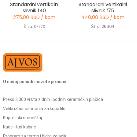
Standardni vertikalni
Standardni vertikalni
slivnik f40
slivnik f75
275,00 RSD / kom
440,00 RSD / kom
Šifra: 07770
Šifra: 25964
U našoj ponudi možete pronaći:
Preko 3.000 vrsta zidnih i podnih keramičkih pločica
Veliki izbor sanitarija za kupatilo
Kupatilski nameštaj
Kade i tuš kabine
Program za termo i hidroizolaciju