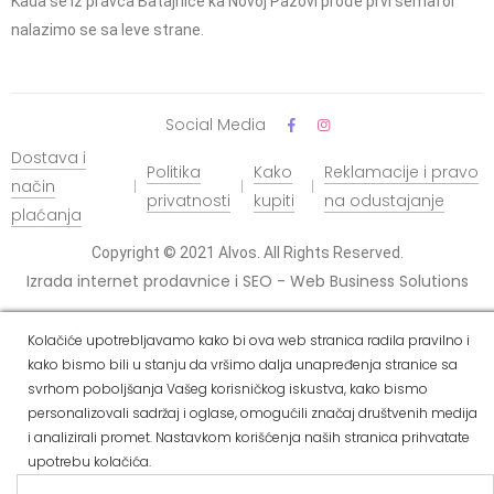
Kada se iz pravca Batajnice ka Novoj Pazovi prođe prvi semafor
nalazimo se sa leve strane.
Social Media
Dostava i
Politika
Kako
Reklamacije i pravo
način
privatnosti
kupiti
na odustajanje
plaćanja
Copyright © 2021 Alvos. All Rights Reserved.
Izrada internet prodavnice i SEO - Web Business Solutions
Kolačiće upotrebljavamo kako bi ova web stranica radila pravilno i
kako bismo bili u stanju da vršimo dalja unapređenja stranice sa
svrhom poboljšanja Vašeg korisničkog iskustva, kako bismo
personalizovali sadržaj i oglase, omogućili značaj društvenih medija
i analizirali promet. Nastavkom korišćenja naših stranica prihvatate
upotrebu kolačića.