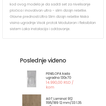
kod ovog modela je da sadrži set za nivelisanje
pločica i inovativan ultra – slim dizajn rešetke.
Glavne prednosti:Ultra Slim dizajn rešetke Niska
visina ugradnje Visok protok Modularan i fleksibilan
sistem Laka instalacija i održavanje.
Poslednje viđeno
PENELOPA kada
ugradna 130x70
14.990,00 RSD /
kom
AGT Laminat 912
1195/189 12 mm/33 1.35