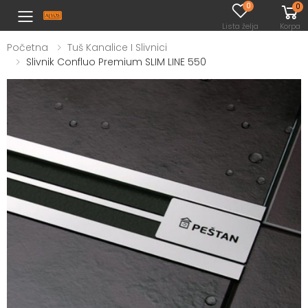
0
0
Toggle mobile menu
Lista želja
Korpa
Početna
Tuš Kanalice I Slivnici
Slivnik Confluo Premium SLIM LINE 550