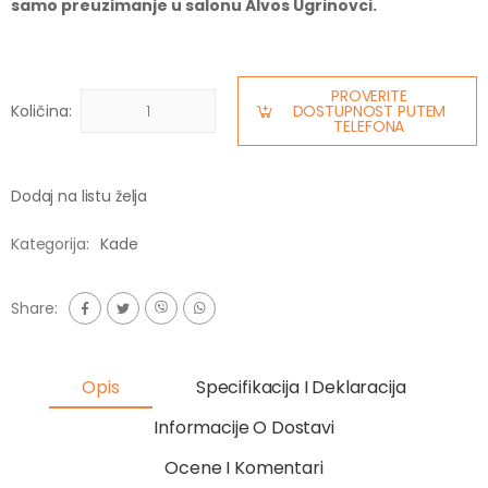
samo preuzimanje u salonu Alvos Ugrinovci.
PROVERITE
Količina:
DOSTUPNOST PUTEM
TELEFONA
Dodaj na listu želja
Kategorija:
Kade
Share:
Opis
Specifikacija I Deklaracija
Informacije O Dostavi
Ocene I Komentari