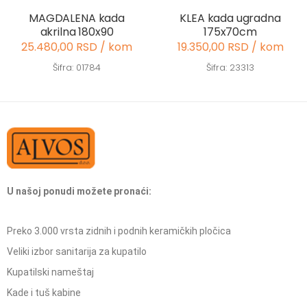
MAGDALENA kada
KLEA kada ugradna
akrilna 180x90
175x70cm
25.480,00 RSD / kom
19.350,00 RSD / kom
Šifra: 01784
Šifra: 23313
U našoj ponudi možete pronaći:
Preko 3.000 vrsta zidnih i podnih keramičkih pločica
Veliki izbor sanitarija za kupatilo
Kupatilski nameštaj
Kade i tuš kabine