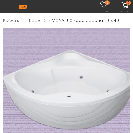
0
0
Toggle mobile menu
Lista želja
Korpa
Početna
Kade
SIMONA LUX Kada Ugaona 140x140