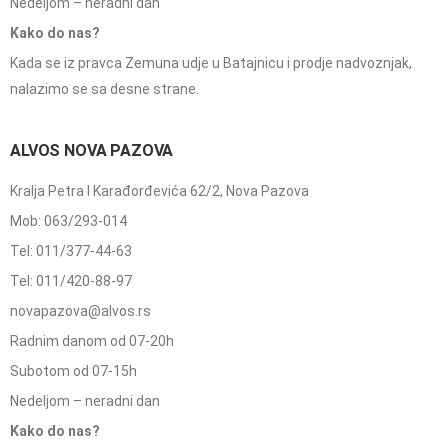
Nedeljom – neradni dan
Kako do nas?
Kada se iz pravca Zemuna udje u Batajnicu i prodje nadvoznjak,
nalazimo se sa desne strane.
ALVOS NOVA PAZOVA
Kralja Petra I Karađorđevića 62/2, Nova Pazova
Mob: 063/293-014
Tel: 011/377-44-63
Tel: 011/420-88-97
novapazova@alvos.rs
Radnim danom od 07-20h
Subotom od 07-15h
Nedeljom – neradni dan
Kako do nas?