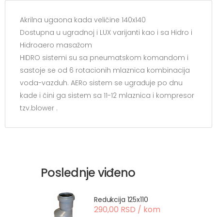
Akrilna ugaona kada veličine 140x140
Dostupna u ugradnoj i LUX varijanti kao i sa Hidro i
Hidroaero masažom
HIDRO sistemi su sa pneumatskom komandom i
sastoje se od 6 rotacionih mlaznica kombinacija
voda-vazduh. AERo sistem se ugrađuje po dnu
kade i čini ga sistem sa 11-12 mlaznica i kompresor
tzv.blower .
Poslednje viđeno
Redukcija 125x110
290,00 RSD / kom