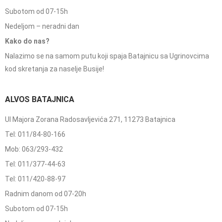
Subotom od 07-15h
Nedeljom – neradni dan
Kako do nas?
Nalazimo se na samom putu koji spaja Batajnicu sa Ugrinovcima
kod skretanja za naselje Busije!
ALVOS BATAJNICA
Ul Majora Zorana Radosavljevića 271, 11273 Batajnica
Tel: 011/84-80-166
Mob: 063/293-432
Tel: 011/377-44-63
Tel: 011/420-88-97
Radnim danom od 07-20h
Subotom od 07-15h