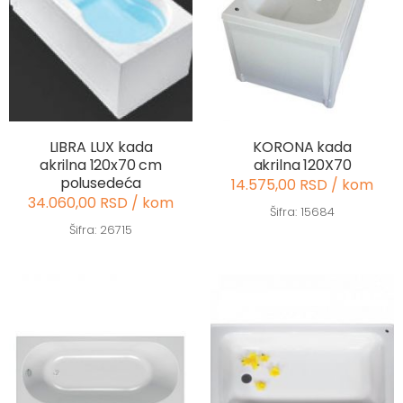
LIBRA LUX kada
KORONA kada
akrilna 120x70 cm
akrilna 120X70
polusedeća
14.575,00 RSD / kom
34.060,00 RSD / kom
Šifra: 15684
Šifra: 26715