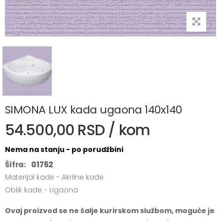
SIMONA LUX kada ugaona 140x140
54.500,00 RSD / kom
Nema na stanju - po porudžbini
Šifra:
01752
Materijal kade - Akrilne kade
Oblik kade - Ugaona
Ovaj proizvod se ne šalje kurirskom službom, moguće je