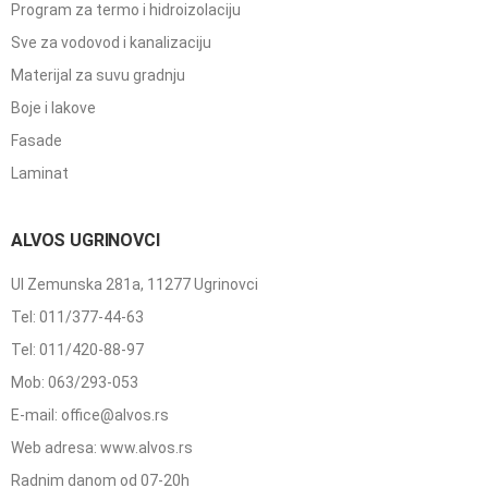
Program za termo i hidroizolaciju
Sve za vodovod i kanalizaciju
Materijal za suvu gradnju
Boje i lakove
Fasade
Laminat
ALVOS UGRINOVCI
Ul Zemunska 281a, 11277 Ugrinovci
Tel: 011/377-44-63
Tel: 011/420-88-97
Mob: 063/293-053
E-mail: office@alvos.rs
Web adresa: www.alvos.rs
Radnim danom od 07-20h