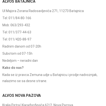
ALVOS BATAJNICA
Ul Majora Zorana Radosavljevića 271, 11273 Batajnica
Tel: 011/84-80-166
Mob: 063/293-432
Tel: 011/377-44-63
Tel: 011/420-88-97
Radnim danom od 07-20h
Subotom od 07-15h
Nedeljom – neradni dan
Kako do nas?
Kada se iz pravca Zemuna udje u Batajnicu i prodje nadvoznjak,
nalazimo se sa desne strane.
ALVOS NOVA PAZOVA
Kralja Petra I Karađorđevića 62/2, Nova Pazova