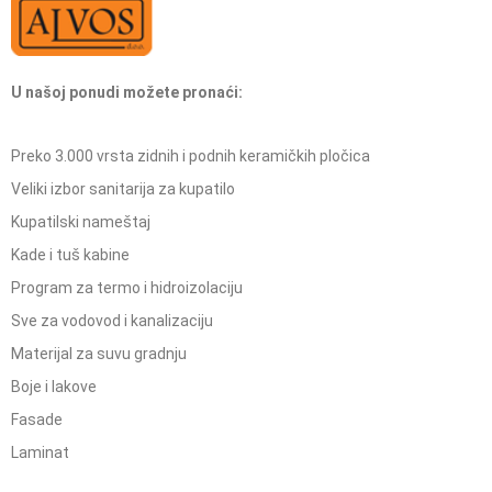
U našoj ponudi možete pronaći:
Preko 3.000 vrsta zidnih i podnih keramičkih pločica
Veliki izbor sanitarija za kupatilo
Kupatilski nameštaj
Kade i tuš kabine
Program za termo i hidroizolaciju
Sve za vodovod i kanalizaciju
Materijal za suvu gradnju
Boje i lakove
Fasade
Laminat