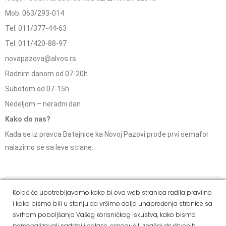
Mob: 063/293-014
Tel: 011/377-44-63
Tel: 011/420-88-97
novapazova@alvos.rs
Radnim danom od 07-20h
Subotom od 07-15h
Nedeljom – neradni dan
Kako do nas?
Kada se iz pravca Batajnice ka Novoj Pazovi prođe prvi semafor
nalazimo se sa leve strane.
Social Media
Kolačiće upotrebljavamo kako bi ova web stranica radila pravilno
i kako bismo bili u stanju da vršimo dalja unapređenja stranice sa
Dostava i
Politika
Kako
Reklamacije i pravo
svrhom poboljšanja Vašeg korisničkog iskustva, kako bismo
način
privatnosti
kupiti
na odustajanje
personalizovali sadržaj i oglase, omogućili značaj društvenih