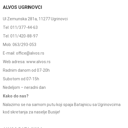
ALVOS UGRINOVCI
Ul Zemunska 281a, 11277 Ugrinovci
Tel: 011/377-44-63
Tel: 011/420-88-97
Mob: 063/293-053
E-mail: office@alvos.rs
Web adresa: www.alvos.rs
Radnim danom od 07-20h
Subotom od 07-15h
Nedeljom – neradni dan
Kako do nas?
Nalazimo se na samom putu koji spaja Batajnicu sa Ugrinovcima
kod skretanja za naselje Busije!