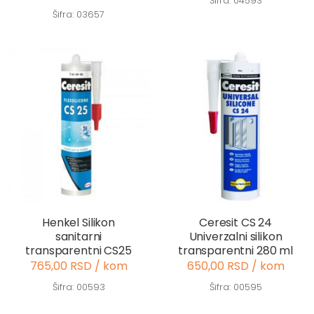
Šifra: 04593
Šifra: 03657
Henkel Silikon
Ceresit CS 24
sanitarni
Univerzalni silikon
transparentni CS25
transparentni 280 ml
765,00 RSD / kom
650,00 RSD / kom
Šifra: 00593
Šifra: 00595