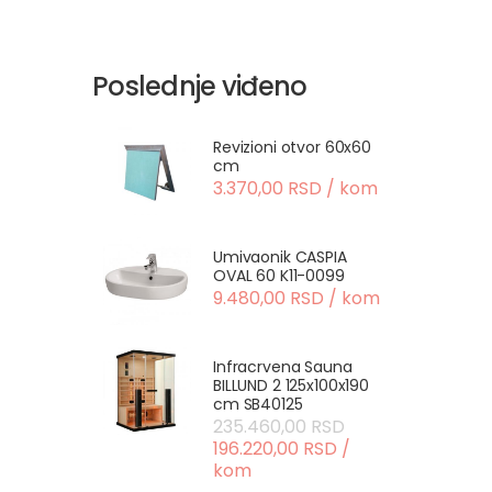
Poslednje viđeno
Revizioni otvor 60x60
cm
3.370,00 RSD / kom
Umivaonik CASPIA
OVAL 60 K11-0099
9.480,00 RSD / kom
Infracrvena Sauna
BILLUND 2 125x100x190
cm SB40125
235.460,00 RSD
196.220,00 RSD /
kom