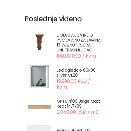
Poslednje viđeno
DODATAK ZA INDO -
PVC LAJSNU ZA LAMINAT
13 WALNUT RUBRA -
UNUTRAŠNJI UGAO
100,00 RSD / kom
Led ogledalo 60x80
silver CL20
19.990,00 RSD /
kom
GPTU N109 Beige Matt
Rect 14.7x89
2.040,00 RSD / m2
Alaska 60.8x60.8