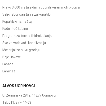
Preko 3.000 vrsta zidnih i podnih keramičkih pločica
Veliki izbor sanitarija za kupatilo
Kupatilski nameštaj
Kade i tuš kabine
Program za termo i hidroizolaciju
Sve za vodovod i kanalizaciju
Materijal za suvu gradnju
Boje i lakove
Fasade
Laminat
ALVOS UGRINOVCI
Ul Zemunska 281a, 11277 Ugrinovci
Tel: 011/377-44-63