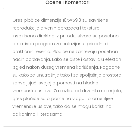
Ocene I Komentari
Gres pločice dimenzije 18,5×59,8 su savršene
reprodukcije drvenih obrazaca i teksture.
Inspirisano direktno iz prirode, stvara se posebno
atraktivan program za entuzijaste prirodnih i
praktičnih rešenja. Pločice ne zahtevaju poseban
način održavanja. Lako se čiste i ostavljaju efektan
izgled nakon dužeg vremena korišćenja. Pogodne
su kako za unutrašnje tako i za spoljašnje prostore
zahvaljujući svojoj otpornosti na hladne
vremenske uslove. Za razliku od drvenih materijala,
gres pločice su otporne na vlagu i promenljive
vremenske uslove, tako da se mogu koristi na
balkonima ili terasama.