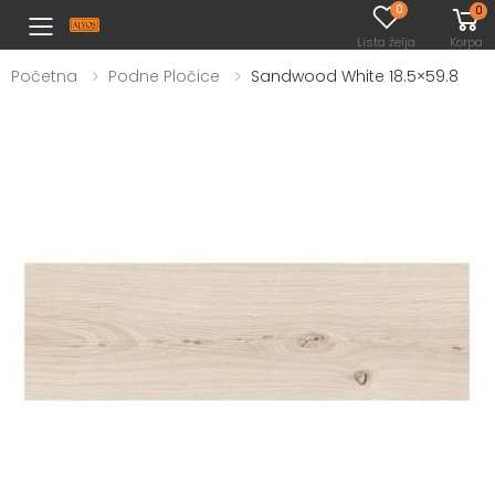
0
0
Toggle mobile menu
Lista želja
Korpa
Početna
Podne Pločice
Sandwood White 18.5×59.8