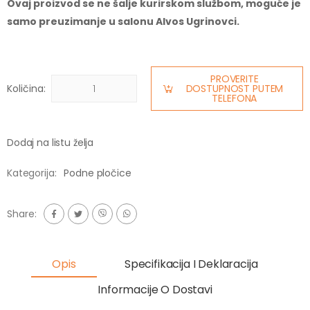
Ovaj proizvod se ne šalje kurirskom službom, moguće je
samo preuzimanje u salonu Alvos Ugrinovci.
PROVERITE
Količina:
DOSTUPNOST PUTEM
TELEFONA
Dodaj na listu želja
Kategorija:
Podne pločice
Share:
Opis
Specifikacija I Deklaracija
Informacije O Dostavi