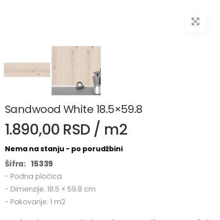
Sandwood White 18.5×59.8
1.890,00 RSD / m2
Nema na stanju - po porudžbini
Šifra:
15339
- Podna pločica
- Dimenzije: 18.5 × 59.8 cm
- Pakovanje: 1 m2