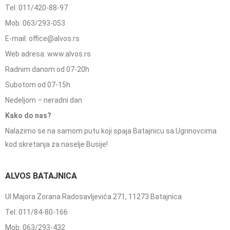
Tel: 011/420-88-97
Mob: 063/293-053
E-mail: office@alvos.rs
Web adresa: www.alvos.rs
Radnim danom od 07-20h
Subotom od 07-15h
Nedeljom – neradni dan
Kako do nas?
Nalazimo se na samom putu koji spaja Batajnicu sa Ugrinovcima
kod skretanja za naselje Busije!
ALVOS BATAJNICA
Ul Majora Zorana Radosavljevića 271, 11273 Batajnica
Tel: 011/84-80-166
Mob: 063/293-432