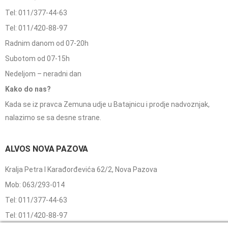
Tel: 011/377-44-63
Tel: 011/420-88-97
Radnim danom od 07-20h
Subotom od 07-15h
Nedeljom – neradni dan
Kako do nas?
Kada se iz pravca Zemuna udje u Batajnicu i prodje nadvoznjak,
nalazimo se sa desne strane.
ALVOS NOVA PAZOVA
Kralja Petra I Karađorđevića 62/2, Nova Pazova
Mob: 063/293-014
Tel: 011/377-44-63
Tel: 011/420-88-97