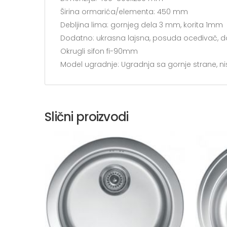
Širina ormarića/elementa: 450 mm
Debljina lima: gornjeg dela 3 mm, korita 1mm
Dodatno: ukrasna lajsna, posuda oceđivač, d
Okrugli sifon fi-90mm
Model ugradnje: Ugradnja sa gornje strane, n
Slični proizvodi