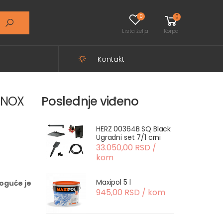
0
0
Lista želja
Korpa
Kontakt
INOX
Poslednje viđeno
HERZ 00364B SQ Black
Ugradni set 7/1 crni
33.050,00 RSD /
kom
Maxipol 5 l
oguće je
945,00 RSD / kom