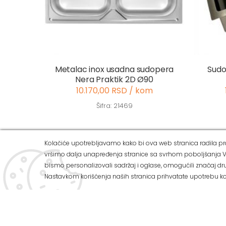
Metalac inox usadna sudopera
Sud
Nera Praktik 2D Ø90
10.170,00 RSD / kom
Šifra: 21469
Kolačiće upotrebljavamo kako bi ova web stranica radila pra
vršimo dalja unapređenja stranice sa svrhom poboljšanja V
ALVOS 
bismo personalizovali sadržaj i oglase, omogućili značaj dru
Nastavkom korišćenja naših stranica prihvatate upotrebu ko
Ul Zemuns
Tel: 011/
U našoj ponudi možete pronaći:
Tel: 011/
Mob: 063
Preko 3.000 vrsta zidnih i podnih