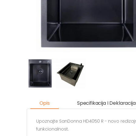
Opis
Specifikacija I Deklaracija
Upoznajte SanDonna HD4050 R - novo redizajn
funkcionalnost.