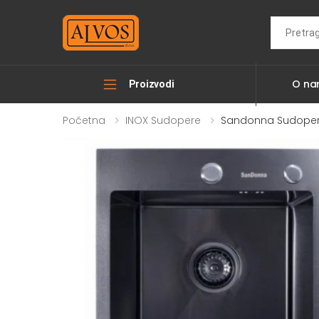
Search
O n
Proizvodi
Početna
INOX Sudopere
Sandonna Sudopera