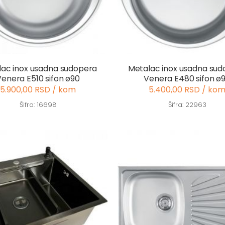
ac inox usadna sudopera
Metalac inox usadna su
Venera E510 sifon ø90
Venera E480 sifon ø
5.900,00 RSD / kom
5.400,00 RSD / ko
Šifra: 16698
Šifra: 22963