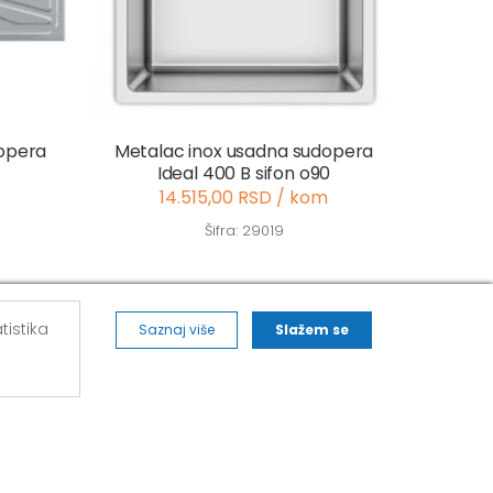
dopera
Metalac inox usadna sudopera
Ideal 400 B sifon o90
14.515,00 RSD / kom
Šifra: 29019
tistika
Saznaj više
Slažem se
ALVOS NOVA PAZOVA
271,
Kralja Petra I Karađorđevića 62/2, Nova
Pazova
Mob: 063/293-014
Tel: 011/377-44-63