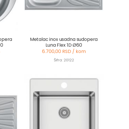
dopera
Metalac inox usadna sudopera
90
Luna Flex 1D Ø60
m
6.700,00 RSD / kom
Šifra: 20122