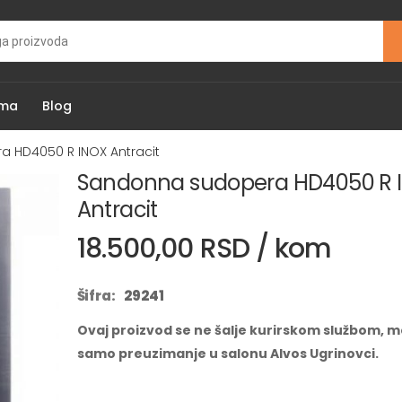
ama
Blog
 HD4050 R INOX Antracit
Sandonna sudopera HD4050 R 
Antracit
18.500,00 RSD / kom
Šifra:
29241
Ovaj proizvod se ne šalje kurirskom službom, m
samo preuzimanje u salonu Alvos Ugrinovci.