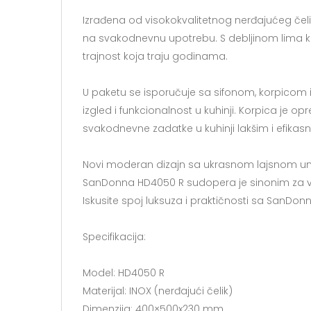
Izrađena od visokokvalitetnog nerđajućeg čelik
na svakodnevnu upotrebu. S debljinom lima ko
trajnost koja traju godinama.
U paketu se isporučuje sa sifonom, korpicom 
izgled i funkcionalnost u kuhinji. Korpica je
svakodnevne zadatke u kuhinji lakšim i efikasni
Novi moderan dizajn sa ukrasnom lajsnom unut
SanDonna HD4050 R sudopera je sinonim za vrhu
Iskusite spoj luksuza i praktičnosti sa SanD
Specifikacija:
Model: HD4050 R
Materijal: INOX (nerđajući čelik)
Dimenzija: 400×500x230 mm