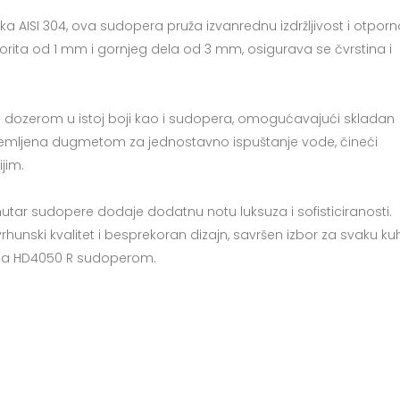
a AISI 304, ova sudopera pruža izvanrednu izdržljivost i otporn
rita od 1 mm i gornjeg dela od 3 mm, osigurava se čvrstina i
i dozerom u istoj boji kao i sudopera, omogućavajući skladan
 opremljena dugmetom za jednostavno ispuštanje vode, čineći
jim.
ar sudopere dodaje dodatnu notu luksuza i sofisticiranosti.
nski kvalitet i besprekoran dizajn, savršen izbor za svaku kuh
onna HD4050 R sudoperom.