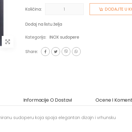
Količina:
DODAJTE U K
Dodaj na listu želja
Kategorija:
INOX sudopere
Share:
Informacije O Dostavi
Ocene I Koment
iranu sudoperu koja spaja elegantan dizajn i vrhunsku