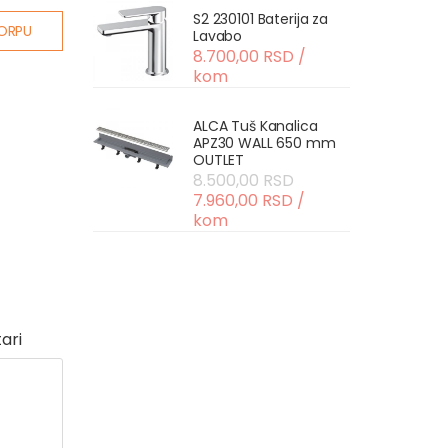
S2 230101 Baterija za
ORPU
Lavabo
8.700,00 RSD /
kom
ALCA Tuš Kanalica
APZ30 WALL 650 mm
OUTLET
8.500,00 RSD
7.960,00 RSD /
kom
ari