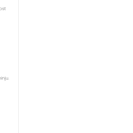
ost
inju.