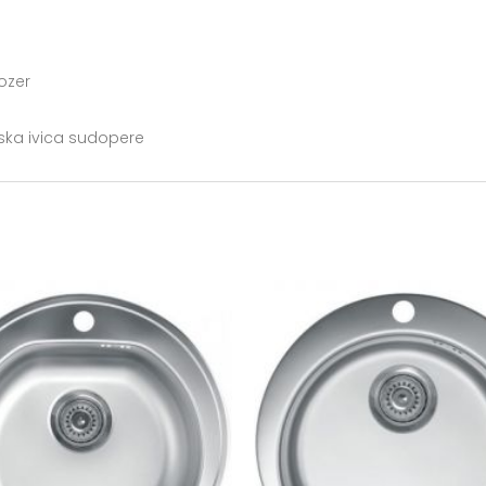
ozer
iska ivica sudopere