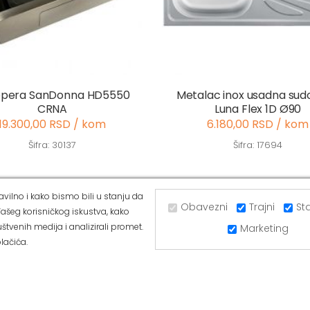
opera SanDonna HD5550
Metalac inox usadna su
CRNA
Luna Flex 1D Ø90
19.300,00 RSD / kom
6.180,00 RSD / kom
Šifra: 30137
Šifra: 17694
vilno i kako bismo bili u stanju da
Obavezni
Trajni
Sta
ašeg korisničkog iskustva, kako
UGRINOVCI
ALVOS BATAJNICA
štvenih medija i analizirali promet.
Marketing
lačića.
ka 281a, 11277 Ugrinovci
Ul Majora Zorana Radosavljevića 
11273 Batajnica
377-44-63
Tel: 011/84-80-166
420-88-97
Mob: 063/293-432
/293-053