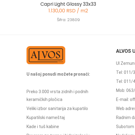
Capri Light Glossy 33x33
1.130,00 RSD / m2
Šifra: 23809
ALVOS 
Ul Zemuns
Tel: 011/
U našoj ponudi možete pronaći:
Tel: 011/
Mob: 063
Preko 3.000 vrsta zidnih i podnih
keramičkih pločica
E-mail: o
Veliki izbor sanitarija za kupatilo
Web adres
Kupatilski nameštaj
Radnim d
Kade i tuš kabine
Subotom 