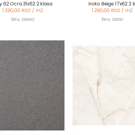
ly 62 Ocra 31x62 2 klasa
Iroko Beige 17x62 2 k
1.290,00 RSD / m2
1.290,00 RSD / m2
Šifra: 26862
Šifra: 28551