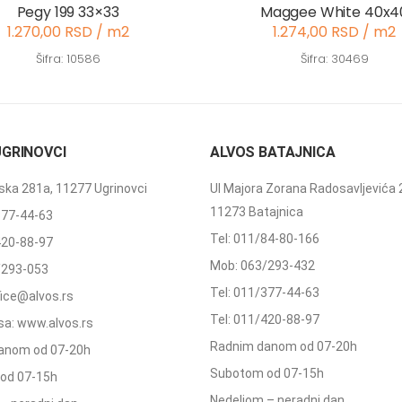
Pegy 199 33×33
Maggee White 40x4
1.270,00 RSD / m2
1.274,00 RSD / m2
Šifra: 10586
Šifra: 30469
UGRINOVCI
ALVOS BATAJNICA
ka 281a, 11277 Ugrinovci
Ul Majora Zorana Radosavljevića 
11273 Batajnica
377-44-63
Tel: 011/84-80-166
420-88-97
Mob: 063/293-432
/293-053
Tel: 011/377-44-63
ffice@alvos.rs
Tel: 011/420-88-97
a: www.alvos.rs
Radnim danom od 07-20h
anom od 07-20h
Subotom od 07-15h
od 07-15h
Nedeljom – neradni dan