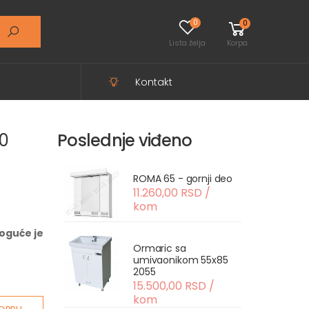
0
0
Lista želja
Korpa
Kontakt
20
Poslednje viđeno
ROMA 65 - gornji deo
11.260,00 RSD /
kom
oguće je
Ormaric sa
umivaonikom 55x85
2055
15.500,00 RSD /
kom