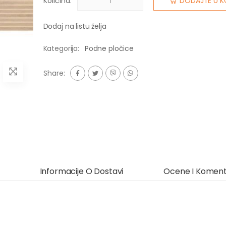
Količina:
DODAJTE U K
Dodaj na listu želja
Kategorija:
Podne pločice
Share:
Informacije O Dostavi
Ocene I Koment