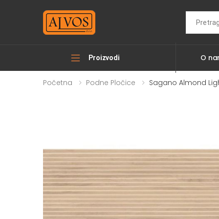
Search
O n
Proizvodi
Početna
Podne Pločice
Sagano Almond Ligh