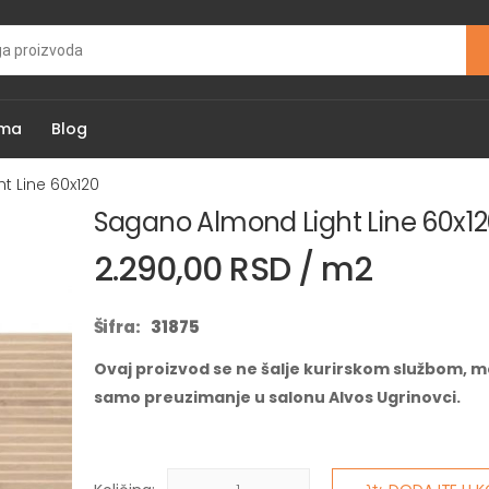
ama
Blog
t Line 60x120
Sagano Almond Light Line 60x1
2.290,00 RSD / m2
Šifra:
31875
Ovaj proizvod se ne šalje kurirskom službom, m
samo preuzimanje u salonu Alvos Ugrinovci.