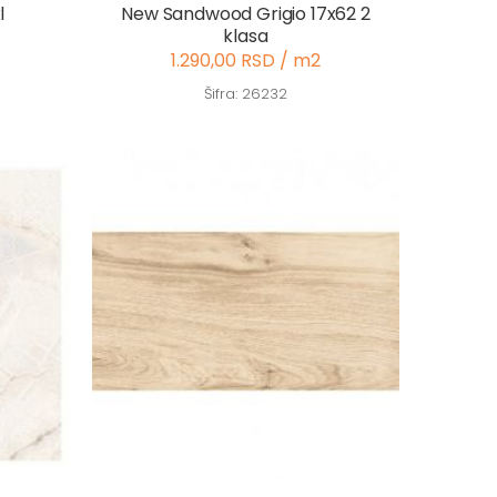
l
New Sandwood Grigio 17x62 2
klasa
1.290,00 RSD / m2
Šifra: 26232