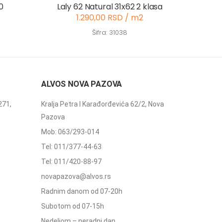
0
Laly 62 Natural 31x62 2 klasa
1.290,00 RSD / m2
Šifra: 31038
ALVOS NOVA PAZOVA
271,
Kralja Petra I Karađorđevića 62/2, Nova
Pazova
Mob: 063/293-014
Tel: 011/377-44-63
Tel: 011/420-88-97
novapazova@alvos.rs
Radnim danom od 07-20h
Subotom od 07-15h
Nedeljom – neradni dan