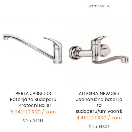
Šifra: 09860
PERLA JP381003
ALLEGRA NEW 396
Baterija za Sudoperu
Jednoručna baterija
- Protočni Bojler
za
sudoperu/umivaonik
5.040,00 RSD / kom
4.450,00 RSD / kom
Šifra: 04214
Šifra: 14803