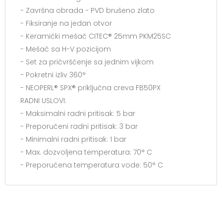
- Završna obrada - PVD brušeno zlato
- Fiksiranje na jedan otvor
- Keramički mešač CITEC® 25mm PKM25SC
- Mešač sa H-V pozicijom
- Set za pričvršćenje sa jednim vijkom
- Pokretni izliv 360°
- NEOPERL® SPX® priključna creva FB50PX
RADNI USLOVI:
- Maksimalni radni pritisak: 5 bar
- Preporučeni radni pritisak: 3 bar
- Minimalni radni pritisak: 1 bar
- Max. dozvoljena temperatura: 70° C
- Preporučena temperatura vode: 50° C