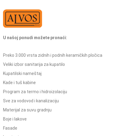
U našoj ponudi možete pronaći:
Preko 3.000 vrsta zidnih i podnih keramičkih pločica
Veliki izbor sanitarija za kupatilo
Kupatilski nameštaj
Kade i tuš kabine
Program za termo i hidroizolaciju
Sve za vodovod i kanalizaciju
Materijal za suvu gradnju
Boje i lakove
Fasade