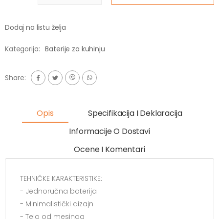
Dodaj na listu želja
Kategorija:
Baterije za kuhinju
Share:
Opis
Specifikacija I Deklaracija
Informacije O Dostavi
Ocene I Komentari
TEHNIČKE KARAKTERISTIKE:
- Jednoručna baterija
- Minimalistički dizajn
- Telo od mesinga