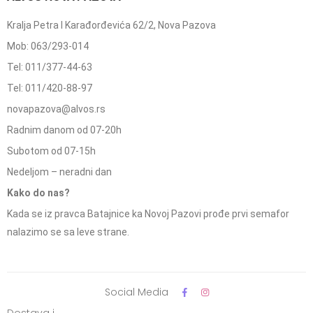
Kralja Petra I Karađorđevića 62/2, Nova Pazova
Mob: 063/293-014
Tel: 011/377-44-63
Tel: 011/420-88-97
novapazova@alvos.rs
Radnim danom od 07-20h
Subotom od 07-15h
Nedeljom – neradni dan
Kako do nas?
Kada se iz pravca Batajnice ka Novoj Pazovi prođe prvi semafor
nalazimo se sa leve strane.
Social Media