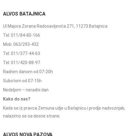
ALVOS BATAJNICA
Ul Majora Zorana Radosavljevića 271, 11273 Batajnica
Tel: 011/84-80-166
Mob: 063/293-432
Tel: 011/377-44-63
Tel: 011/420-88-97
Radnim danom od 07-20h
Subotom od 07-15h
Nedeljom – neradni dan
Kako do nas?
Kada se iz pravca Zemuna udje u Batajnicu i prodje nadvoznjak,
nalazimo se sa desne strane.
ALVOS NOVA PAZOVA