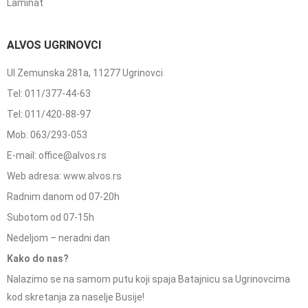
Laminat
ALVOS UGRINOVCI
Ul Zemunska 281a, 11277 Ugrinovci
Tel: 011/377-44-63
Tel: 011/420-88-97
Mob: 063/293-053
E-mail: office@alvos.rs
Web adresa: www.alvos.rs
Radnim danom od 07-20h
Subotom od 07-15h
Nedeljom – neradni dan
Kako do nas?
Nalazimo se na samom putu koji spaja Batajnicu sa Ugrinovcima
kod skretanja za naselje Busije!