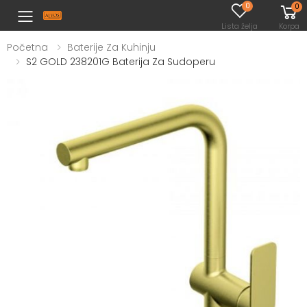
0
0
Toggle mobile menu
Lista želja
Korpa
Početna
Baterije Za Kuhinju
S2 GOLD 238201G Baterija Za Sudoperu