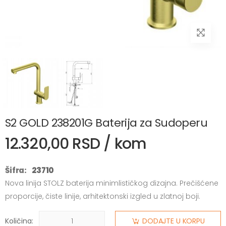
S2 GOLD 238201G Baterija za Sudoperu
12.320,00 RSD / kom
Šifra:
23710
Nova linija STOLZ baterija minimlističkog dizajna. Prečišćene
proporcije, čiste linije, arhitektonski izgled u zlatnoj boji.
Količina:
DODAJTE U KORPU