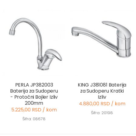
PERLA JP382003
KING J381081 Baterija
Baterija za Sudoperu
za Sudoperu Kratki
- Protočni Bojler Izliv
Izliv
200mm
4.880,00 RSD / kom
5.225,00 RSD / kom
Šifra: 20198
Šifra: 08678