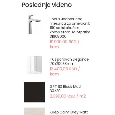
Poslednje viđeno
Focus Jednoručna
mešalica za umivaonik
190 sa iskačućim
kompletom za otpatke
31608000
19.900,00 RSD /
kom
Tuš paravan Elegance
70x200/8mm
13.400,00 RSD /
kom
GPT 110 Black Matt
30×30
2.090,00 RSD / m2
Keep Calm Grey Matt