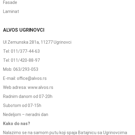
Fasade
Laminat
ALVOS UGRINOVCI
Ul Zemunska 281a, 11277 Ugrinovci
Tel: 011/377-44-63
Tel: 011/420-88-97
Mob: 063/293-053
E-mail: office@alvos.rs
Web adresa: www.alvos.rs
Radnim danom od 07-20h
Subotom od 07-15h
Nedeljom – neradni dan
Kako do nas?
Nalazimo se na samom putu koji spaja Batajnicu sa Ugrinovcima