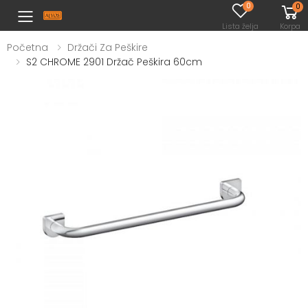
0
0
Toggle mobile menu
Lista želja
Korpa
Početna
Držači Za Peškire
S2 CHROME 2901 Držač Peškira 60cm