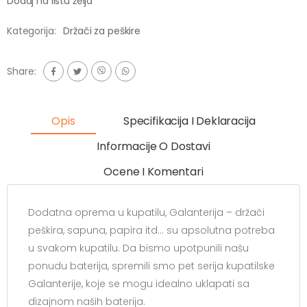
Dodaj na listu želja
Kategorija:
Držači za peškire
Share:
Opis
Specifikacija I Deklaracija
Informacije O Dostavi
Ocene I Komentari
Dodatna oprema u kupatilu, Galanterija – držači
peškira, sapuna, papira itd… su apsolutna potreba
u svakom kupatilu. Da bismo upotpunili našu
ponudu baterija, spremili smo pet serija kupatilske
Galanterije, koje se mogu idealno uklapati sa
dizajnom naših baterija.