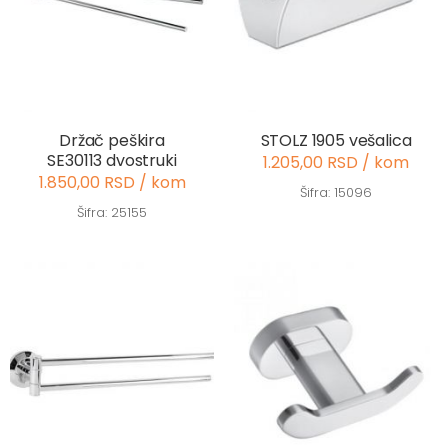
Držač peškira
STOLZ 1905 vešalica
SE30113 dvostruki
1.205,00 RSD / kom
1.850,00 RSD / kom
Šifra: 15096
Šifra: 25155