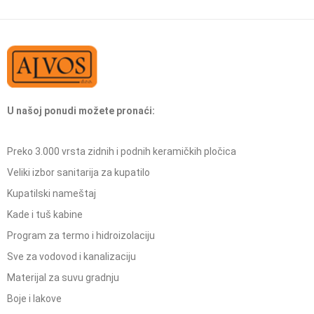
U našoj ponudi možete pronaći:
Preko 3.000 vrsta zidnih i podnih keramičkih pločica
Veliki izbor sanitarija za kupatilo
Kupatilski nameštaj
Kade i tuš kabine
Program za termo i hidroizolaciju
Sve za vodovod i kanalizaciju
Materijal za suvu gradnju
Boje i lakove