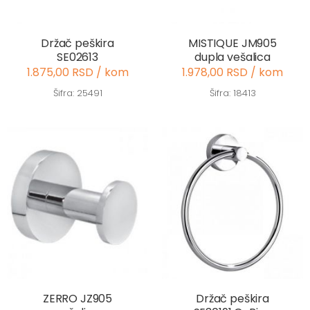
Držač peškira
MISTIQUE JM905
SE02613
dupla vešalica
1.875,00 RSD / kom
1.978,00 RSD / kom
Šifra: 25491
Šifra: 18413
ZERRO JZ905
Držač peškira