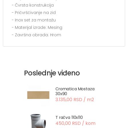
- Čvrsta konstrukcija
- Pričvršćivanje na zid
- Inox set za montažu
- Materijal izrade: Mesing
- Završna obrada: Hrom
Poslednje viđeno
Cromatica Mostaza
30x90
3.135,00 RSD / m2
T račva 110x110
450,00 RSD / kom