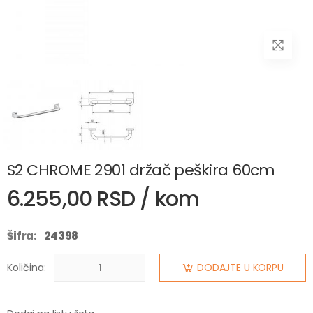
S2 CHROME 2901 držač peškira 60cm
6.255,00 RSD / kom
Šifra:
24398
Količina:
DODAJTE U KORPU