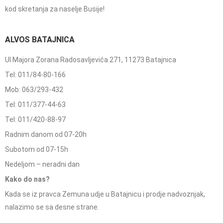
kod skretanja za naselje Busije!
ALVOS BATAJNICA
Ul Majora Zorana Radosavljevića 271, 11273 Batajnica
Tel: 011/84-80-166
Mob: 063/293-432
Tel: 011/377-44-63
Tel: 011/420-88-97
Radnim danom od 07-20h
Subotom od 07-15h
Nedeljom – neradni dan
Kako do nas?
Kada se iz pravca Zemuna udje u Batajnicu i prodje nadvoznjak,
nalazimo se sa desne strane.