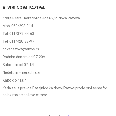
ALVOS NOVA PAZOVA
Kralja Petra I Karađorđevića 62/2, Nova Pazova
Mob: 063/293-014
Tel: 011/377-44-63
Tel: 011/420-88-97
novapazova@alvos.rs
Radnim danom od 07-20h
Subotom od 07-15h
Nedeljom – neradni dan
Kako do nas?
Kada se iz pravca Batajnice ka Novoj Pazovi prođe prvi semafor
nalazimo se sa leve strane.