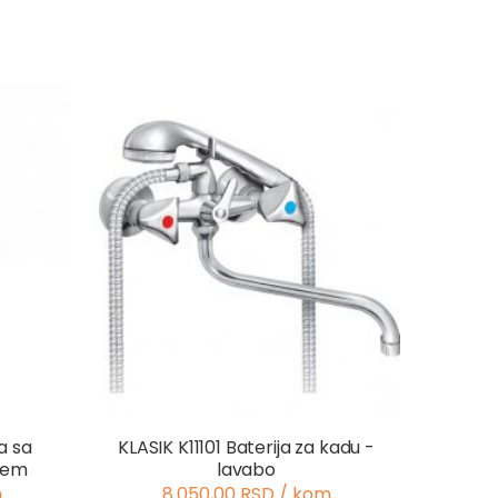
a sa
KLASIK K11101 Baterija za kadu -
šem
lavabo
m
8.050,00 RSD / kom