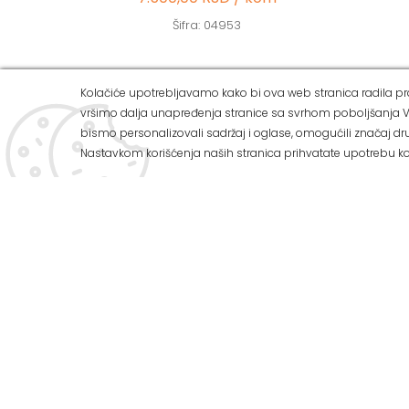
Šifra: 04953
Kolačiće upotrebljavamo kako bi ova web stranica radila pra
vršimo dalja unapređenja stranice sa svrhom poboljšanja V
ALVOS 
bismo personalizovali sadržaj i oglase, omogućili značaj dru
Nastavkom korišćenja naših stranica prihvatate upotrebu ko
Ul Zemuns
Tel: 011/
U našoj ponudi možete pronaći:
Tel: 011/
Mob: 063
Preko 3.000 vrsta zidnih i podnih
keramičkih pločica
E-mail: o
Veliki izbor sanitarija za kupatilo
Web adres
Kupatilski nameštaj
Radnim d
Kade i tuš kabine
Subotom 
Program za termo i hidroizolaciju
Nedeljom 
Sve za vodovod i kanalizaciju
Kako do 