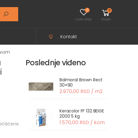
0
0
Lista želja
Korpa
Kontakt
livom
a
Poslednje viđeno
i
Balmoral Brown Rect
30×90
2.970,00 RSD / m2
Keracolor FF 132 BEIGE
2000 5 kg
1.570,00 RSD / kom
rečišćene