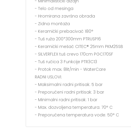
- Minimalistički dizajn
- Telo od mesinga
- Hromirana završna obrada
- Zidna montaža
- Keramički prebacivač 180°
- Tuš ruža 200*300mm PTRUSP16
- Keramički mešač CITEC® 25mm PKM25SB
- SILVERFLEX tuš crevo 170cm PGC170SF
- Tuš ručica 3 Funkcije PTR3C13
- Protok max. 8lit/min - WaterCare
RADNI USLOVI:
- Maksimalni radni pritisak: 5 bar
- Preporučeni radni pritisak: 3 bar
- Minimalni radni pritisak: 1 bar
- Max. dozvoljena temperatura: 70° C
- Preporučena temperatura vode: 50° C