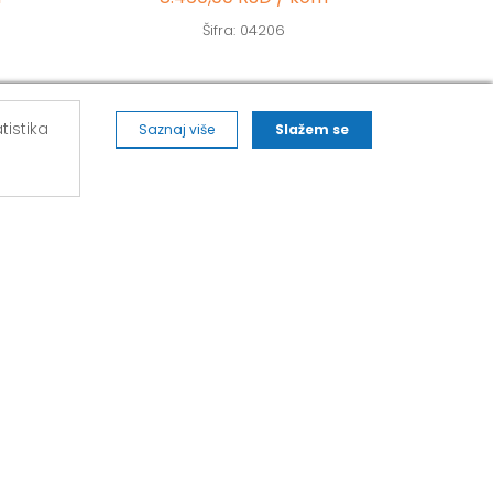
Šifra: 04206
tistika
Saznaj više
Slažem se
ALVOS NOVA PAZOVA
271,
Kralja Petra I Karađorđevića 62/2, Nova
Pazova
Mob: 063/293-014
Tel: 011/377-44-63
Tel: 011/420-88-97
novapazova@alvos.rs
Radnim danom od 07-20h
Subotom od 07-15h
Nedeljom – neradni dan
Kako do nas?