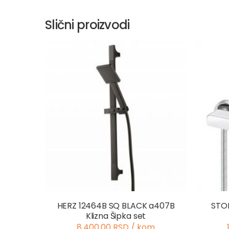
Slični proizvodi
HERZ 12464B SQ BLACK a407B
STOL
Klizna Šipka set
8.400,00 RSD / kom