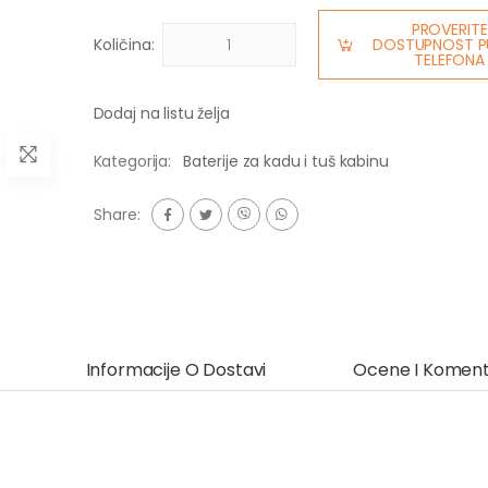
PROVERITE
Količina:
DOSTUPNOST P
TELEFONA
Dodaj na listu želja
Kategorija:
Baterije za kadu i tuš kabinu
Share:
Informacije O Dostavi
Ocene I Koment