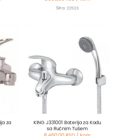
Šifra: 22523
ja za
KING J331001 Baterija za Kadu
sa Ručnim Tušem
m
8.460,00 RSD / kom