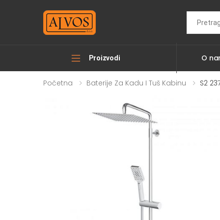
Search
O n
Proizvodi
Početna
Baterije Za Kadu I Tuš Kabinu
S2 23