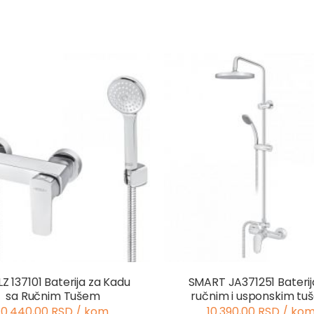
Z 137101 Baterija za Kadu
SMART JA371251 Baterij
sa Ručnim Tušem
ručnim i usponskim tu
10.440,00 RSD / kom
10.390,00 RSD / ko