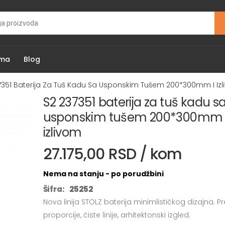
ama
Blog
7351 Baterija Za Tuš Kadu Sa Usponskim Tušem 200*300mm I Iz
S2 237351 baterija za tuš kadu s
usponskim tušem 200*300mm 
izlivom
27.175,00 RSD / kom
Nema na stanju - po porudžbini
Šifra:
25252
Nova linija STOLZ baterija minimlističkog dizajna. P
proporcije, čiste linije, arhitektonski izgled.