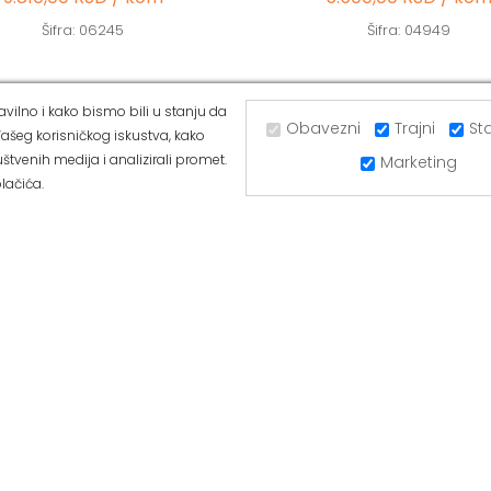
Šifra: 06245
Šifra: 04949
vilno i kako bismo bili u stanju da
Obavezni
Trajni
Sta
ašeg korisničkog iskustva, kako
UGRINOVCI
ALVOS BATAJNICA
štvenih medija i analizirali promet.
Marketing
lačića.
ka 281a, 11277 Ugrinovci
Ul Majora Zorana Radosavljevića 
11273 Batajnica
377-44-63
Tel: 011/84-80-166
420-88-97
Mob: 063/293-432
/293-053
Tel: 011/377-44-63
ffice@alvos.rs
Tel: 011/420-88-97
a: www.alvos.rs
Radnim danom od 07-20h
anom od 07-20h
Subotom od 07-15h
od 07-15h
Nedeljom – neradni dan
– neradni dan
Kako do nas?
nas?