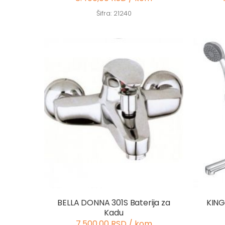
Šifra: 21240
BELLA DONNA 301S Baterija za
KING
Kadu
7.500,00 RSD / kom