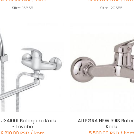
Šifra: 15855
Šifra: 29555
 J341001 Baterija za Kadu
ALLEGRA NEW 391S Bateri
- Lavabo
Kadu
9.810,00 RSD / kom
5.500,00 RSD / ko