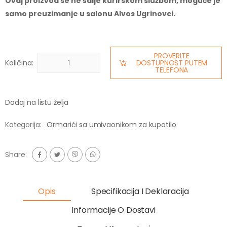
Ovaj proizvod se ne šalje kurirskom službom, moguće je
samo preuzimanje u salonu Alvos Ugrinovci.
PROVERITE
Količina:
DOSTUPNOST PUTEM
TELEFONA
Dodaj na listu želja
Kategorija:
Ormarići sa umivaonikom za kupatilo
Share:
Opis
Specifikacija I Deklaracija
Informacije O Dostavi