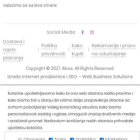
nalazimo se sa leve strane.
Social Media
Dostava i
Politika
Kako
Reklamacije i pravo
način
privatnosti
kupiti
na odustajanje
plaćanja
Copyright © 2021 Alvos. All Rights Reserved.
Izrada internet prodavnice i SEO - Web Business Solutions
Kolačiće upotrebljavamo kako bi ova web stranica radila pravilno i
kako bismo bili u stanju da vršimo dalja unapređenja stranice sa
svrhom poboljšanja Vašeg korisničkog iskustva, kako bismo
personalizovali sadržaj i oglase, omogućili značaj društvenih medija
i analizirali promet. Nastavkom korišćenja naših stranica prihvatate
upotrebu kolačića.
Obavezni
Trajni
Statistika
Marketing