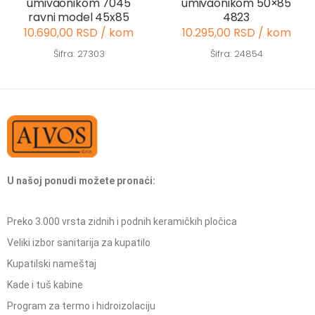
umivaonikom 7045
umivaonikom 50×85
ravni model 45x85
4823
10.690,00 RSD / kom
10.295,00 RSD / kom
Šifra: 27303
Šifra: 24854
U našoj ponudi možete pronaći:
Preko 3.000 vrsta zidnih i podnih keramičkih pločica
Veliki izbor sanitarija za kupatilo
Kupatilski nameštaj
Kade i tuš kabine
Program za termo i hidroizolaciju