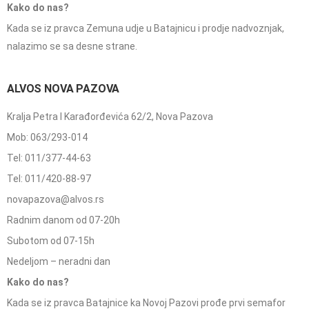
Kako do nas?
Kada se iz pravca Zemuna udje u Batajnicu i prodje nadvoznjak,
nalazimo se sa desne strane.
ALVOS NOVA PAZOVA
Kralja Petra I Karađorđevića 62/2, Nova Pazova
Mob: 063/293-014
Tel: 011/377-44-63
Tel: 011/420-88-97
novapazova@alvos.rs
Radnim danom od 07-20h
Subotom od 07-15h
Nedeljom – neradni dan
Kako do nas?
Kada se iz pravca Batajnice ka Novoj Pazovi prođe prvi semafor