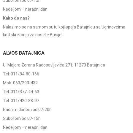
Subotom od 07-15h
Nedeljom – neradni dan
Kako do nas?
Nalazimo se na samom putu koji spaja Batajnicu sa Ugrinovcima
kod skretanja za naselje Busije!
ALVOS BATAJNICA
Ul Majora Zorana Radosavljevića 271, 11273 Batajnica
Tel: 011/84-80-166
Mob: 063/293-432
Tel: 011/377-44-63
Tel: 011/420-88-97
Radnim danom od 07-20h
Subotom od 07-15h
Nedeljom – neradni dan