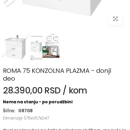
ROMA 75 KONZOLNA PLAZMA - donji
deo
28.390,00 RSD / kom
Nema na stanju - po porudžbini
Šifra:
08708
Dimenzije Š75xV57xD47