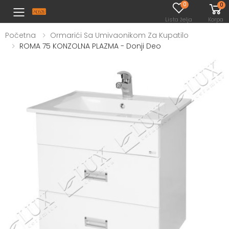
0
0
Toggle mobile menu
Lista želja
Korpa
Početna
Ormarići Sa Umivaonikom Za Kupatilo
ROMA 75 KONZOLNA PLAZMA - Donji Deo