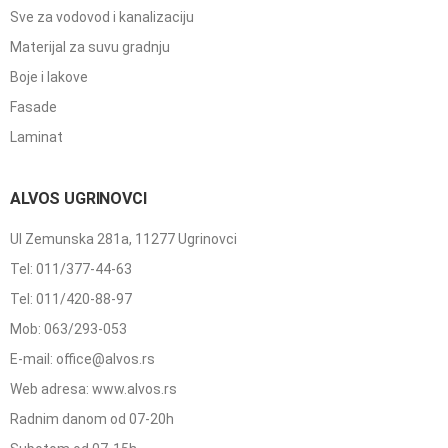
Sve za vodovod i kanalizaciju
Materijal za suvu gradnju
Boje i lakove
Fasade
Laminat
ALVOS UGRINOVCI
Ul Zemunska 281a, 11277 Ugrinovci
Tel: 011/377-44-63
Tel: 011/420-88-97
Mob: 063/293-053
E-mail: office@alvos.rs
Web adresa: www.alvos.rs
Radnim danom od 07-20h