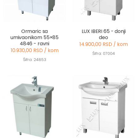
Ormaric sa
LUX IBERI 65 - donji
umivaonikom 55×85
deo
4846 - ravni
14.900,00 RSD / kom
10.930,00 RSD / kom
Šifra: 07004
Šifra: 24853