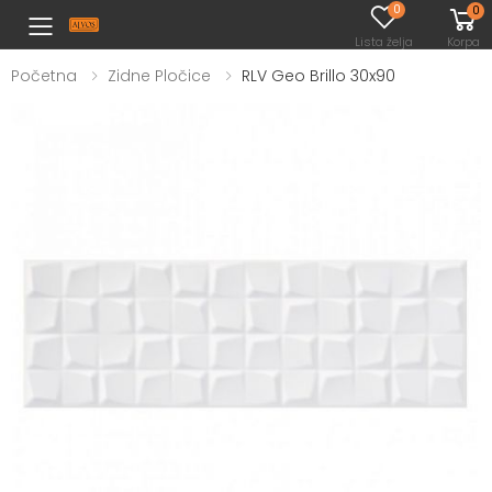
0
0
Toggle mobile menu
Lista želja
Korpa
Početna
Zidne Pločice
RLV Geo Brillo 30x90