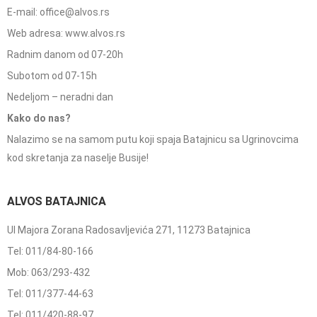
E-mail: office@alvos.rs
Web adresa: www.alvos.rs
Radnim danom od 07-20h
Subotom od 07-15h
Nedeljom – neradni dan
Kako do nas?
Nalazimo se na samom putu koji spaja Batajnicu sa Ugrinovcima
kod skretanja za naselje Busije!
ALVOS BATAJNICA
Ul Majora Zorana Radosavljevića 271, 11273 Batajnica
Tel: 011/84-80-166
Mob: 063/293-432
Tel: 011/377-44-63
Tel: 011/420-88-97