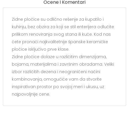
Ocene I Komentari
Zidne pločice su odlično rešenje za kupatilo i
kuhinju, bez obzira za koji se stil enterijera odlučite
prilikom renoviranja svog stana ili kuće. Kod nas
ćete pronaći najkvalitetnije španske keramičke
pločice isključivo prve klase.
Zidne pločice dolaze u različitim dimenzijama,
bojama, materijalima i završnim obradama. Veliki
izbor različitih dezena i neograničeni načini
kombinovanja, omogućiće vam da stvorite
inspirativan prostor po svojoj meri i ukusu, uz
najpovoljnije cene.