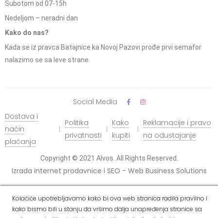
Subotom od 07-15h
Nedeljom – neradni dan
Kako do nas?
Kada se iz pravca Batajnice ka Novoj Pazovi prođe prvi semafor
nalazimo se sa leve strane.
Social Media
Dostava i
Politika
Kako
Reklamacije i pravo
način
privatnosti
kupiti
na odustajanje
plaćanja
Copyright © 2021 Alvos. All Rights Reserved.
Izrada internet prodavnice i SEO - Web Business Solutions
Kolačiće upotrebljavamo kako bi ova web stranica radila pravilno i
kako bismo bili u stanju da vršimo dalja unapređenja stranice sa