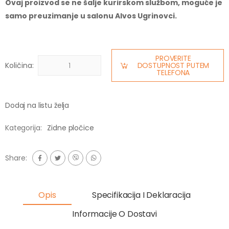
Ovaj proizvod se ne šalje kurirskom službom, moguće je
samo preuzimanje u salonu Alvos Ugrinovci.
PROVERITE
Količina:
DOSTUPNOST PUTEM
TELEFONA
Dodaj na listu želja
Kategorija:
Zidne pločice
Share:
Opis
Specifikacija I Deklaracija
Informacije O Dostavi