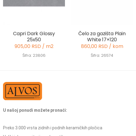
Capri Dark Glossy
Čelo za gazišta Plain
25x50
White 17×120
905,00 RSD / m2
860,00 RSD / kom
Šifra: 23806
Šifra: 26574
U našoj ponudi možete pronaći:
Preko 3.000 vrsta zidnih i podnih keramičkih pločica