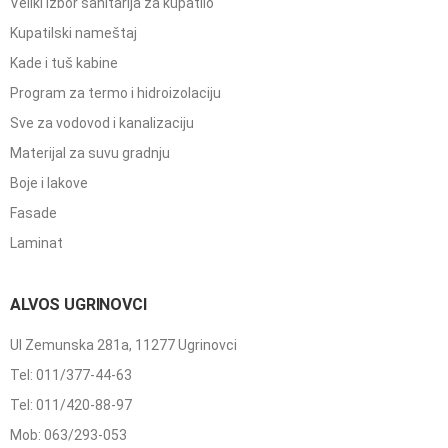
Veliki izbor sanitarija za kupatilo
Kupatilski nameštaj
Kade i tuš kabine
Program za termo i hidroizolaciju
Sve za vodovod i kanalizaciju
Materijal za suvu gradnju
Boje i lakove
Fasade
Laminat
ALVOS UGRINOVCI
Ul Zemunska 281a, 11277 Ugrinovci
Tel: 011/377-44-63
Tel: 011/420-88-97
Mob: 063/293-053