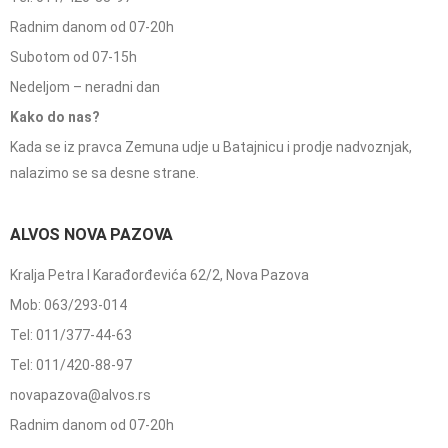
Radnim danom od 07-20h
Subotom od 07-15h
Nedeljom – neradni dan
Kako do nas?
Kada se iz pravca Zemuna udje u Batajnicu i prodje nadvoznjak,
nalazimo se sa desne strane.
ALVOS NOVA PAZOVA
Kralja Petra I Karađorđevića 62/2, Nova Pazova
Mob: 063/293-014
Tel: 011/377-44-63
Tel: 011/420-88-97
novapazova@alvos.rs
Radnim danom od 07-20h