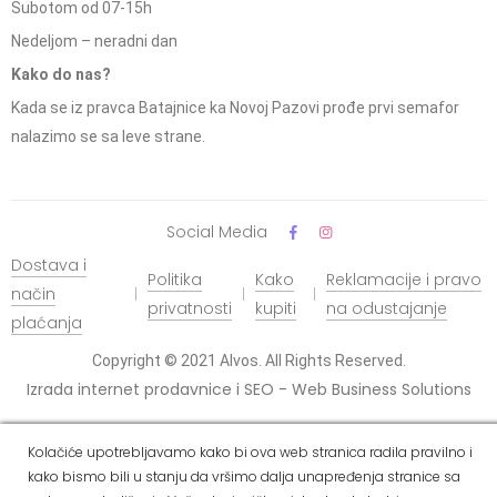
Subotom od 07-15h
Nedeljom – neradni dan
Kako do nas?
Kada se iz pravca Batajnice ka Novoj Pazovi prođe prvi semafor
nalazimo se sa leve strane.
Social Media
Dostava i
Politika
Kako
Reklamacije i pravo
način
privatnosti
kupiti
na odustajanje
plaćanja
Copyright © 2021 Alvos. All Rights Reserved.
Izrada internet prodavnice i SEO - Web Business Solutions
Kolačiće upotrebljavamo kako bi ova web stranica radila pravilno i
kako bismo bili u stanju da vršimo dalja unapređenja stranice sa