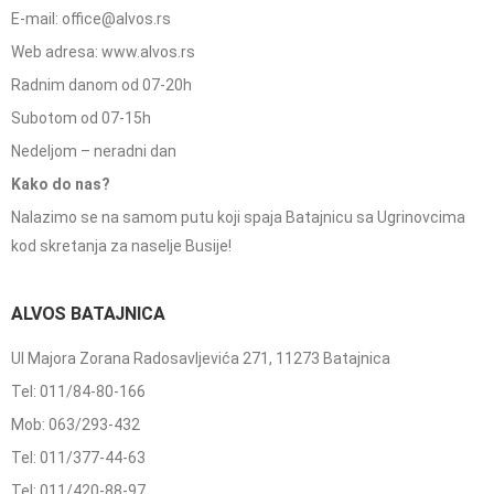
E-mail: office@alvos.rs
Web adresa: www.alvos.rs
Radnim danom od 07-20h
Subotom od 07-15h
Nedeljom – neradni dan
Kako do nas?
Nalazimo se na samom putu koji spaja Batajnicu sa Ugrinovcima
kod skretanja za naselje Busije!
ALVOS BATAJNICA
Ul Majora Zorana Radosavljevića 271, 11273 Batajnica
Tel: 011/84-80-166
Mob: 063/293-432
Tel: 011/377-44-63
Tel: 011/420-88-97