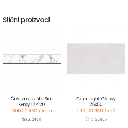
Slični proizvodi
Čelo za gazišta Sirio
Capri Light Glossy
Grey 17×120
25x50
860,00 RSD / kom
1.160,00 RSD / m2
Šifra: 24801
Šifra: 23805