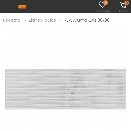
0
0
Toggle mobile menu
Lista želja
Korpa
Početna
Zidne Pločice
RLV. Aruma Gris 30x90