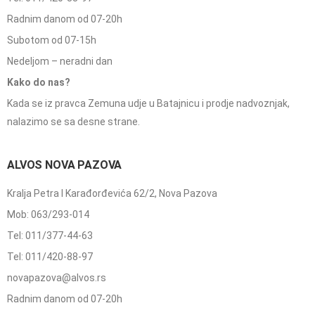
Radnim danom od 07-20h
Subotom od 07-15h
Nedeljom – neradni dan
Kako do nas?
Kada se iz pravca Zemuna udje u Batajnicu i prodje nadvoznjak,
nalazimo se sa desne strane.
ALVOS NOVA PAZOVA
Kralja Petra I Karađorđevića 62/2, Nova Pazova
Mob: 063/293-014
Tel: 011/377-44-63
Tel: 011/420-88-97
novapazova@alvos.rs
Radnim danom od 07-20h