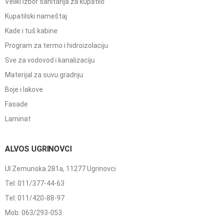
Veliki izbor sanitarija za kupatilo
Kupatilski nameštaj
Kade i tuš kabine
Program za termo i hidroizolaciju
Sve za vodovod i kanalizaciju
Materijal za suvu gradnju
Boje i lakove
Fasade
Laminat
ALVOS UGRINOVCI
Ul Zemunska 281a, 11277 Ugrinovci
Tel: 011/377-44-63
Tel: 011/420-88-97
Mob: 063/293-053