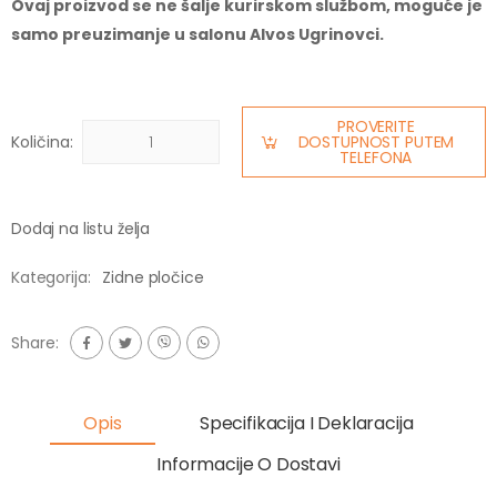
Ovaj proizvod se ne šalje kurirskom službom, moguće je
samo preuzimanje u salonu Alvos Ugrinovci.
PROVERITE
Količina:
DOSTUPNOST PUTEM
TELEFONA
Dodaj na listu želja
Kategorija:
Zidne pločice
Share:
Opis
Specifikacija I Deklaracija
Informacije O Dostavi