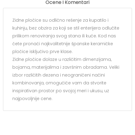
Ocene I Komentari
Zidne pločice su odlično rešenje za kupatilo i
kuhinju, bez obzira za koji se stil enterijera odlučite
prilikom renoviranja svog stana ili kuće. Kod nas
ćete pronaći najkvalitetnije španske keramičke
pločice isključivo prve klase.
Zidne pločice dolaze u različitim dimenzijama,
bojama, materijalima i završnim obradama. Veliki
izbor različitih dezena i neograničeni načini
kombinovanja, omogućiće vam da stvorite
inspirativan prostor po svojoj meri i ukusu, uz
najpovoljnije cene.