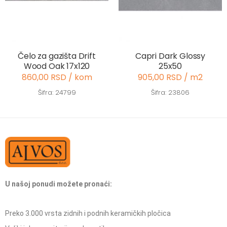
Čelo za gazišta Drift
Capri Dark Glossy
Wood Oak 17x120
25x50
860,00 RSD / kom
905,00 RSD / m2
Šifra: 24799
Šifra: 23806
U našoj ponudi možete pronaći:
Preko 3.000 vrsta zidnih i podnih keramičkih pločica