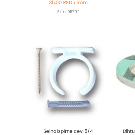
35,00 RSD / kom
Šifra: 05792
Šelna ispirne cevi 5/4
Dihtu