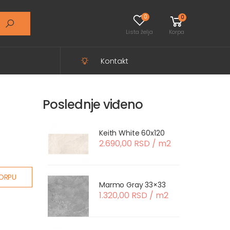
0
0
Lista želja
Korpa
Kontakt
Poslednje viđeno
Keith White 60x120
2.690,00 RSD / m2
ORPU
Marmo Gray 33×33
1.320,00 RSD / m2