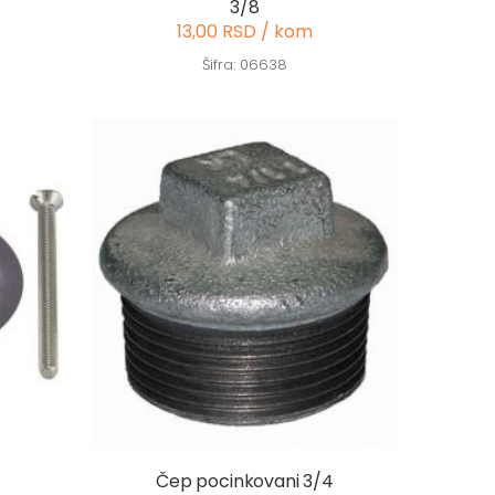
3/8
13,00 RSD / kom
Šifra: 06638
Čep pocinkovani 3/4