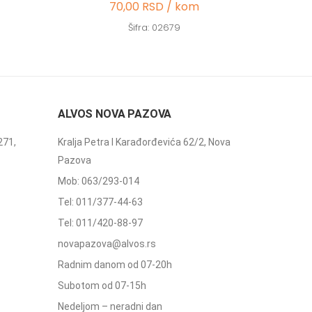
70,00 RSD / kom
Šifra: 02679
ALVOS NOVA PAZOVA
271,
Kralja Petra I Karađorđevića 62/2, Nova
Pazova
Mob: 063/293-014
Tel: 011/377-44-63
Tel: 011/420-88-97
novapazova@alvos.rs
Radnim danom od 07-20h
Subotom od 07-15h
Nedeljom – neradni dan