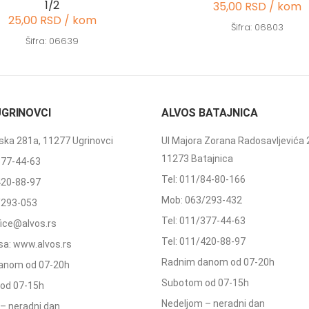
1/2
35,00 RSD / kom
25,00 RSD / kom
Šifra: 06803
Šifra: 06639
UGRINOVCI
ALVOS BATAJNICA
ka 281a, 11277 Ugrinovci
Ul Majora Zorana Radosavljevića 
11273 Batajnica
377-44-63
Tel: 011/84-80-166
420-88-97
Mob: 063/293-432
/293-053
Tel: 011/377-44-63
ffice@alvos.rs
Tel: 011/420-88-97
a: www.alvos.rs
Radnim danom od 07-20h
anom od 07-20h
Subotom od 07-15h
od 07-15h
Nedeljom – neradni dan
– neradni dan