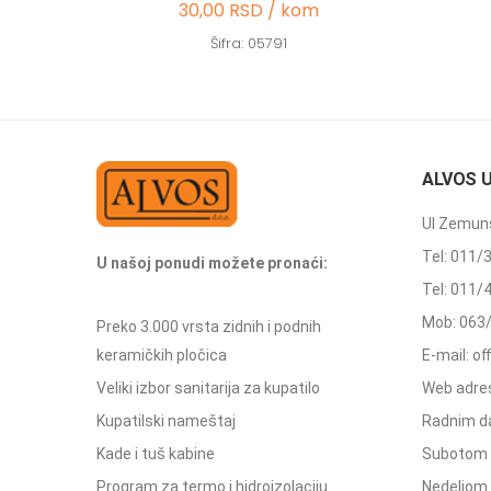
30,00 RSD / kom
Šifra: 05791
ALVOS 
Ul Zemuns
Tel: 011/
U našoj ponudi možete pronaći:
Tel: 011/
Mob: 063
Preko 3.000 vrsta zidnih i podnih
keramičkih pločica
E-mail: o
Veliki izbor sanitarija za kupatilo
Web adres
Kupatilski nameštaj
Radnim d
Kade i tuš kabine
Subotom 
Program za termo i hidroizolaciju
Nedeljom 