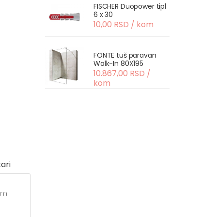
FISCHER Duopower tipl
6 x 30
10,00 RSD / kom
FONTE tuš paravan
Walk-In 80X195
10.867,00 RSD /
kom
ari
nim