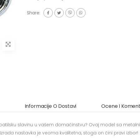
Share:
Informacije O Dostavi
Ocene I Koment
kupatilsku slavinu u vašem domaćinstvu? Ovaj model sa metal
Izrada nastavka je veoma kvalitetna, stoga on čini pravi izbor!