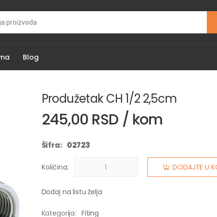
ama
Blog
Produžetak CH 1/2 2,5cm
245,00 RSD / kom
Šifra:
02723
Količina:
DODAJTE U K
Dodaj na listu želja
Kategorija:
Fiting