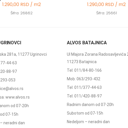
1.290,00 RSD / m2
1.290,00 RSD / m2
Šifra: 26862
Šifra: 25661
UGRINOVCI
ALVOS BATAJNICA
ka 281a, 11277 Ugrinovci
Ul Majora Zorana Radosavljevića 
11273 Batajnica
377-44-63
Tel: 011/84-80-166
420-88-97
Mob: 063/293-432
/293-053
Tel: 011/377-44-63
ffice@alvos.rs
Tel: 011/420-88-97
a: www.alvos.rs
Radnim danom od 07-20h
anom od 07-20h
Subotom od 07-15h
od 07-15h
Nedeljom – neradni dan
– neradni dan