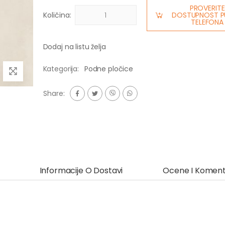
PROVERITE
Količina:
DOSTUPNOST P
TELEFONA
Dodaj na listu želja
Kategorija:
Podne pločice
Share:
Informacije O Dostavi
Ocene I Koment