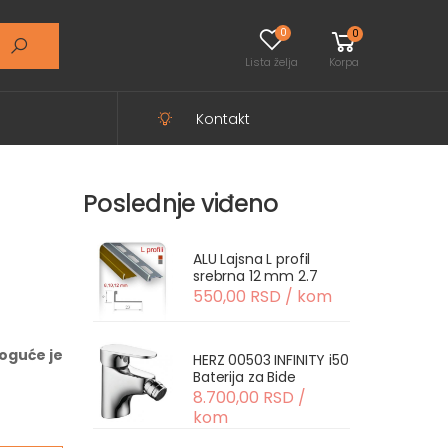
0
0
Lista želja
Korpa
Kontakt
Poslednje viđeno
ALU Lajsna L profil
srebrna 12 mm 2.7
550,00 RSD / kom
oguće je
HERZ 00503 INFINITY i50
Baterija za Bide
8.700,00 RSD /
kom