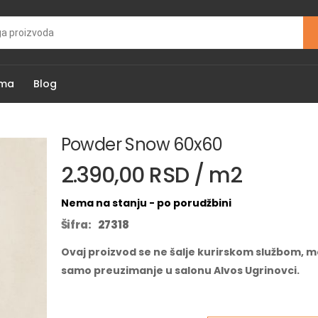
ama
Blog
Powder Snow 60x60
2.390,00 RSD / m2
Nema na stanju - po porudžbini
Šifra:
27318
Ovaj proizvod se ne šalje kurirskom službom, m
samo preuzimanje u salonu Alvos Ugrinovci.