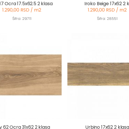
17 Ocra 17.5x62.5 2 klasa
Iroko Beige 17x62 2 k
1.290,00 RSD / m2
1.290,00 RSD / m2
Šifra: 29711
Šifra: 28551
ly 62 Ocra 31x62 2 klasa
Urbino 17x62 2 klas