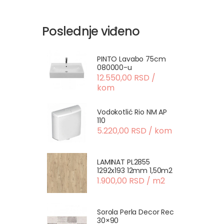
Poslednje viđeno
PINTO Lavabo 75cm
080000-u
12.550,00 RSD /
kom
Vodokotlić Rio NM AP
110
5.220,00 RSD / kom
LAMINAT PL2855
1292x193 12mm 1,50m2
1.900,00 RSD / m2
Sorola Perla Decor Rec
30×90