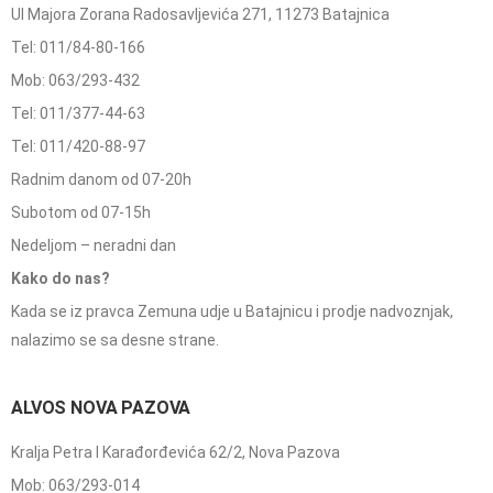
Ul Majora Zorana Radosavljevića 271, 11273 Batajnica
Tel: 011/84-80-166
Mob: 063/293-432
Tel: 011/377-44-63
Tel: 011/420-88-97
Radnim danom od 07-20h
Subotom od 07-15h
Nedeljom – neradni dan
Kako do nas?
Kada se iz pravca Zemuna udje u Batajnicu i prodje nadvoznjak,
nalazimo se sa desne strane.
ALVOS NOVA PAZOVA
Kralja Petra I Karađorđevića 62/2, Nova Pazova
Mob: 063/293-014