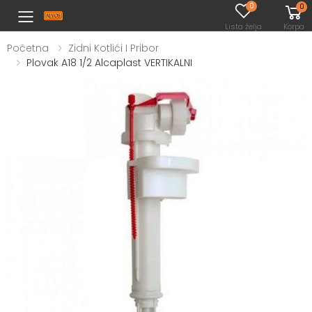
0
0
Toggle mobile menu
Lista želja
Korpa
Početna
Zidni Kotlići I Pribor
Plovak A18 1/2 Alcaplast VERTIKALNI