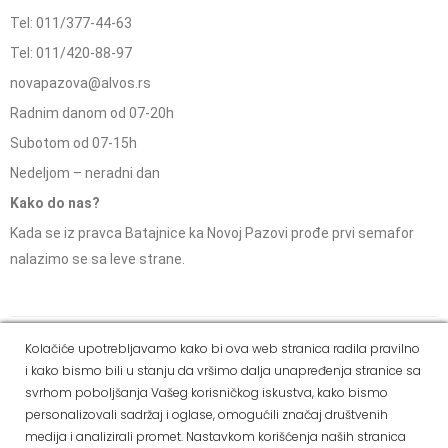
Tel: 011/377-44-63
Tel: 011/420-88-97
novapazova@alvos.rs
Radnim danom od 07-20h
Subotom od 07-15h
Nedeljom – neradni dan
Kako do nas?
Kada se iz pravca Batajnice ka Novoj Pazovi prođe prvi semafor
nalazimo se sa leve strane.
Social Media
Kolačiće upotrebljavamo kako bi ova web stranica radila pravilno
i kako bismo bili u stanju da vršimo dalja unapređenja stranice sa
Dostava i
Politika
Kako
Reklamacije i pravo
svrhom poboljšanja Vašeg korisničkog iskustva, kako bismo
način
privatnosti
kupiti
na odustajanje
personalizovali sadržaj i oglase, omogućili značaj društvenih
plaćanja
medija i analizirali promet. Nastavkom korišćenja naših stranica