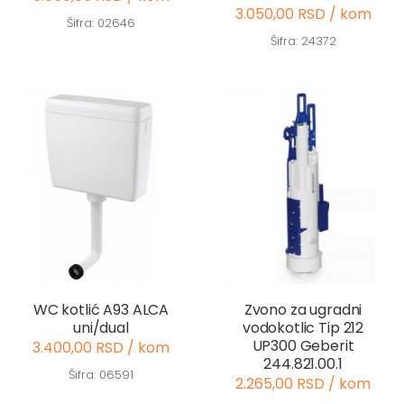
3.050,00 RSD / kom
Šifra: 02646
Šifra: 24372
WC kotlić A93 ALCA
Zvono za ugradni
uni/dual
vodokotlic Tip 212
UP300 Geberit
3.400,00 RSD / kom
244.821.00.1
Šifra: 06591
2.265,00 RSD / kom