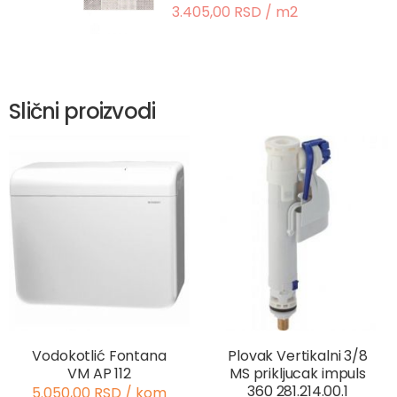
3.405,00 RSD / m2
Slični proizvodi
Vodokotlić Fontana
Plovak Vertikalni 3/8
VM AP 112
MS prikljucak impuls
360 281.214.00.1
5.050,00 RSD / kom