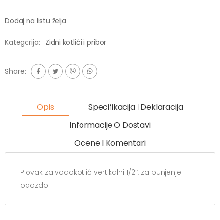
Dodaj na listu želja
Kategorija:
Zidni kotlići i pribor
Share:
Opis
Specifikacija I Deklaracija
Informacije O Dostavi
Ocene I Komentari
Plovak za vodokotlić vertikalni 1/2″, za punjenje
odozdo.