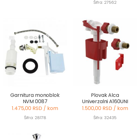
Šifra: 27562
Garnitura monoblok
Plovak Alca
NVM 0087
Univerzalni A160UNI
1.475,00 RSD / kom
1.500,00 RSD / kom
Šifra: 28178
Šifra: 32435