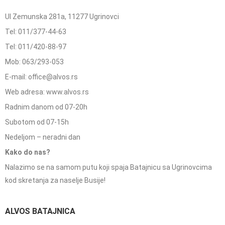
Ul Zemunska 281a, 11277 Ugrinovci
Tel: 011/377-44-63
Tel: 011/420-88-97
Mob: 063/293-053
E-mail: office@alvos.rs
Web adresa: www.alvos.rs
Radnim danom od 07-20h
Subotom od 07-15h
Nedeljom – neradni dan
Kako do nas?
Nalazimo se na samom putu koji spaja Batajnicu sa Ugrinovcima
kod skretanja za naselje Busije!
ALVOS BATAJNICA