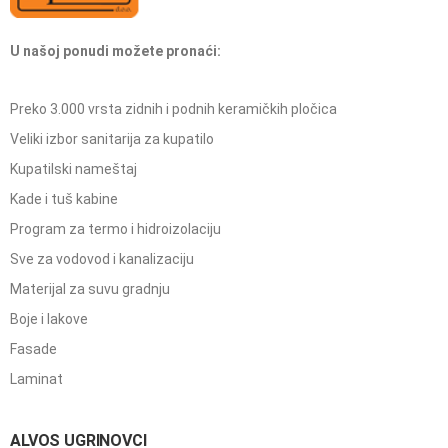
U našoj ponudi možete pronaći:
Preko 3.000 vrsta zidnih i podnih keramičkih pločica
Veliki izbor sanitarija za kupatilo
Kupatilski nameštaj
Kade i tuš kabine
Program za termo i hidroizolaciju
Sve za vodovod i kanalizaciju
Materijal za suvu gradnju
Boje i lakove
Fasade
Laminat
ALVOS UGRINOVCI