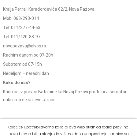
Kralja Petra I Karađorđevića 62/2, Nova Pazova
Mob: 063/293-014
Tel: 011/377-44-63
Tel: 011/420-88-97
novapazova@alvos.rs
Radnim danom od 07-20h
Subotom od 07-15h
Nedeljom – neradni dan
Kako do nas?
Kada se iz pravca Batajnice ka Novoj Pazovi prođe prvi semafor
nalazimo se sa leve strane.
Social Media
Kolačiće upotrebljavamo kako bi ova web stranica radila pravilno
i kako bismo bili u stanju da vršimo dalja unapređenja stranice sa
Dostava i