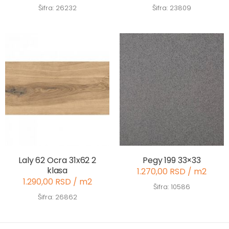
Šifra: 26232
Šifra: 23809
Laly 62 Ocra 31x62 2
Pegy 199 33×33
klasa
1.270,00 RSD / m2
1.290,00 RSD / m2
Šifra: 10586
Šifra: 26862