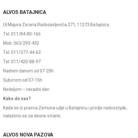
ALVOS BATAJNICA
Ul Majora Zorana Radosavljevića 271, 11273 Batajnica
Tel: 011/84-80-166
Mob: 063/293-432
Tel: 011/377-44-63
Tel: 011/420-88-97
Radnim danom od 07-20h
Subotom od 07-15h
Nedeljom – neradni dan
Kako do nas?
Kada se iz pravca Zemuna udje u Batajnicu i prodje nadvoznjak,
nalazimo se sa desne strane.
ALVOS NOVA PAZOVA