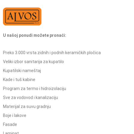
U našoj ponudi možete pronaći:
Preko 3.000 vrsta zidnih i podnih keramičkih pločica
Veliki izbor sanitarija za kupatilo
Kupatilski nameštaj
Kade i tuš kabine
Program za termo i hidroizolaciju
Sve za vodovod i kanalizaciju
Materijal za suvu gradnju
Boje i lakove
Fasade
Laminat