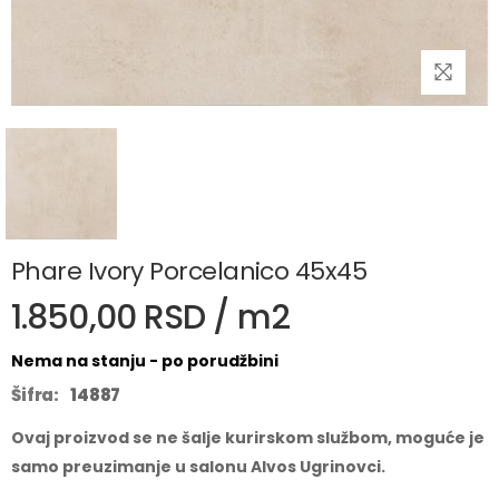
Phare Ivory Porcelanico 45x45
1.850,00 RSD / m2
Nema na stanju - po porudžbini
Šifra:
14887
Ovaj proizvod se ne šalje kurirskom službom, moguće je
samo preuzimanje u salonu Alvos Ugrinovci.