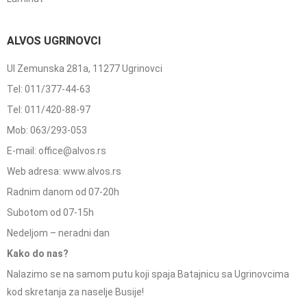
ALVOS UGRINOVCI
Ul Zemunska 281a, 11277 Ugrinovci
Tel: 011/377-44-63
Tel: 011/420-88-97
Mob: 063/293-053
E-mail: office@alvos.rs
Web adresa: www.alvos.rs
Radnim danom od 07-20h
Subotom od 07-15h
Nedeljom – neradni dan
Kako do nas?
Nalazimo se na samom putu koji spaja Batajnicu sa Ugrinovcima
kod skretanja za naselje Busije!