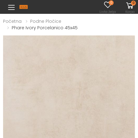
0
0
Toggle mobile menu
Lista želja
Korpa
Početna
Podne Pločice
Phare Ivory Porcelanico 45x45