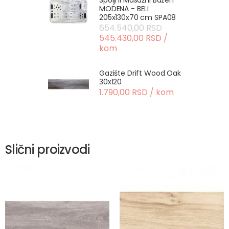
Spoljni Masažni Bazen
MODENA - BELI
205x130x70 cm SPA08
654.540,00 RSD
545.430,00 RSD /
kom
Gazište Drift Wood Oak
30x120
1.790,00 RSD / kom
Slični proizvodi