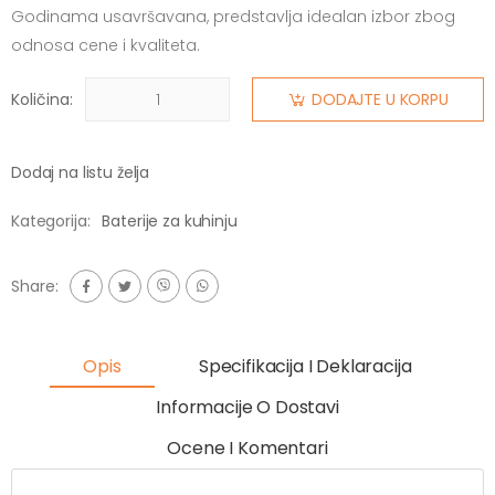
Godinama usavršavana, predstavlja idealan izbor zbog
odnosa cene i kvaliteta.
Količina:
DODAJTE U KORPU
Dodaj na listu želja
Kategorija:
Baterije za kuhinju
Share:
Opis
Specifikacija I Deklaracija
Informacije O Dostavi
Ocene I Komentari