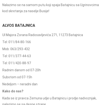
Nalazimo se na samom putu koji spaja Batajnicu sa Ugrinovcima
kod skretanja za naselje Busije!
ALVOS BATAJNICA
Ul Majora Zorana Radosavljevića 271, 11273 Batajnica
Tel: 011/84-80-166
Mob: 063/293-432
Tel: 011/377-44-63
Tel: 011/420-88-97
Radnim danom od 07-20h
Subotom od 07-15h
Nedeljom – neradni dan
Kako do nas?
Kada se iz pravca Zemuna udje u Batajnicu i prodje nadvoznjak,
nalazimo se sa desne strane.