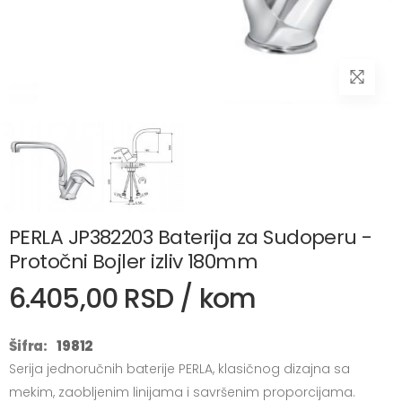
PERLA JP382203 Baterija za Sudoperu -
Protočni Bojler izliv 180mm
6.405,00 RSD / kom
Šifra:
19812
Serija jednoručnih baterije PERLA, klasičnog dizajna sa
mekim, zaobljenim linijama i savršenim proporcijama.