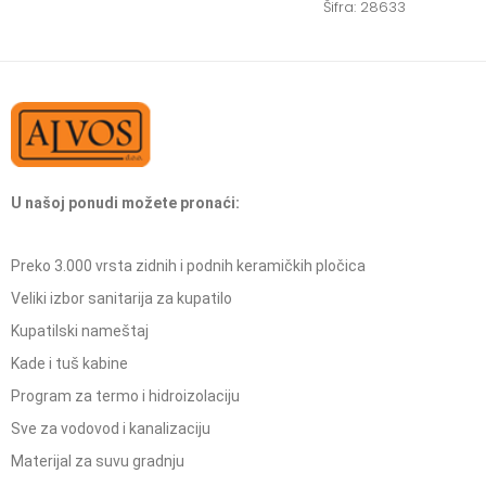
Šifra: 28633
U našoj ponudi možete pronaći:
Preko 3.000 vrsta zidnih i podnih keramičkih pločica
Veliki izbor sanitarija za kupatilo
Kupatilski nameštaj
Kade i tuš kabine
Program za termo i hidroizolaciju
Sve za vodovod i kanalizaciju
Materijal za suvu gradnju