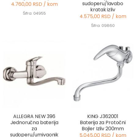
sudoperu/lavabo
4.760,00 RSD / kom
kratak izliv
Šifra: 04955
4.575,00 RSD / kom
Šifra: 09860
ALLEGRA NEW 396
KING J362001
Jednoručna baterija
Baterija za Protočni
za
Bojler Izliv 200mm
sudoperu/umivaonik
5.045,00 RSD / kom