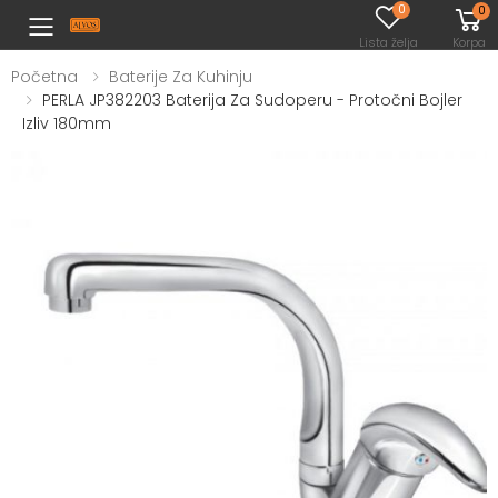
0
0
Toggle mobile menu
Lista želja
Korpa
Početna
Baterije Za Kuhinju
PERLA JP382203 Baterija Za Sudoperu - Protočni Bojler
Izliv 180mm