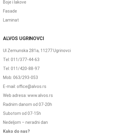
Boje i lakove
Fasade
Laminat
ALVOS UGRINOVCI
Ul Zemunska 281a, 11277 Ugrinovci
Tel: 011/377-44-63
Tel: 011/420-88-97
Mob: 063/293-053
E-mail: office@alvos.rs
Web adresa: www.alvos.rs
Radnim danom od 07-20h
Subotom od 07-15h
Nedeljom – neradni dan
Kako do nas?