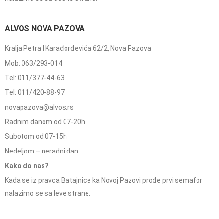
ALVOS NOVA PAZOVA
Kralja Petra I Karađorđevića 62/2, Nova Pazova
Mob: 063/293-014
Tel: 011/377-44-63
Tel: 011/420-88-97
novapazova@alvos.rs
Radnim danom od 07-20h
Subotom od 07-15h
Nedeljom – neradni dan
Kako do nas?
Kada se iz pravca Batajnice ka Novoj Pazovi prođe prvi semafor
nalazimo se sa leve strane.