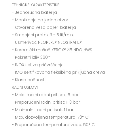
TEHNIČKE KARAKTERISTIKE:
- Jednoručna baterija
- Montiranje na jedan otvor
- Otvorena veza bojler-baterija
- Smanjeni protok 3 - 5 lit/min
- Usmerivač NEOPERL® NEOSTRAHL®
- Keramički mešač KEROX® 35 NDO HWS
- Pokretni izliv 360°
- INOX set za pričvršćenje
- IMQ sertifikovana fleksibilna priključna creva
- Klasa bučnosti II
RADNI USLOVI:
- Maksimalni radni pritisak: 5 bar
- Preporučeni radni pritisak: 3 bar
- Minimalni radni pritisak: 1 bar
- Max. dozvoljena temperatura: 70° C
- Preporučena temperatura vode: 50° C