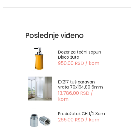
Poslednje viđeno
Dozer za tečni sapun
Disco žuta
950,00 RSD / kom
EX217 tuš paravan
vrata 70x194,80 6mm
13.786,00 RSD /
kom
Produžetak CH 1/2 3cm
265,00 RSD / kom