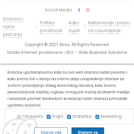
Social Media
Dostava i
Politika
Kako
Reklamacije i pravo
način
privatnosti
kupiti
na odustajanje
plaćanja
Copyright © 2021 Alvos. All Rights Reserved.
Izrada internet prodavnice i SEO - Web Business Solutions
Kolačiće upotrebljavamo kako bi ova web stranica radila pravilno i
kako bismo bili u stanju da vršimo dalja unapređenja stranice sa
svrhom poboljšanja Vašeg korisničkog iskustva, kako bismo
personalizovali sadržaj i oglase, omogućili značaj društvenih medija
i analizirali promet. Nastavkom korišćenja naših stranica prihvatate
upotrebu kolačića.
Obavezni
Trajni
Statistika
Marketing
Saznaj više
Slažem se