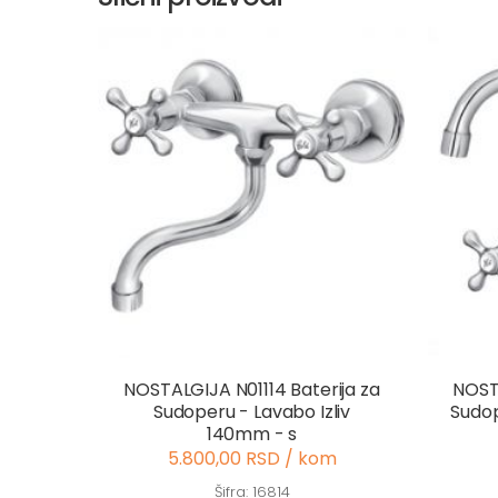
NOSTALGIJA N01114 Baterija za
NOSTA
Sudoperu - Lavabo Izliv
Sudop
140mm - s
5.800,00 RSD / kom
Šifra: 16814