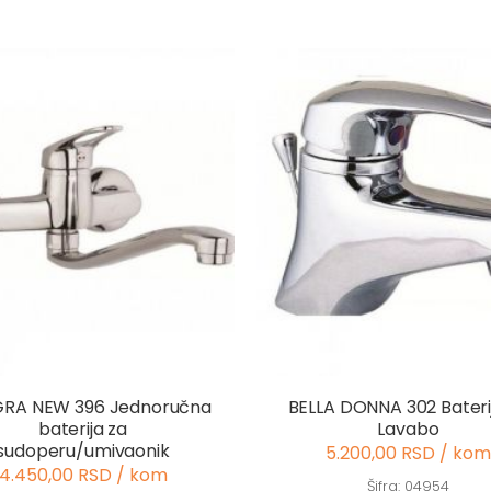
GRA NEW 396 Jednoručna
BELLA DONNA 302 Bateri
baterija za
Lavabo
sudoperu/umivaonik
5.200,00 RSD / kom
4.450,00 RSD / kom
Šifra: 04954