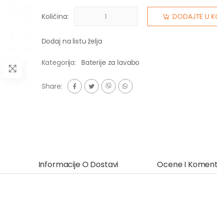
Količina:
DODAJTE U K
Dodaj na listu želja
Kategorija:
Baterije za lavabo
Share:
Informacije O Dostavi
Ocene I Koment