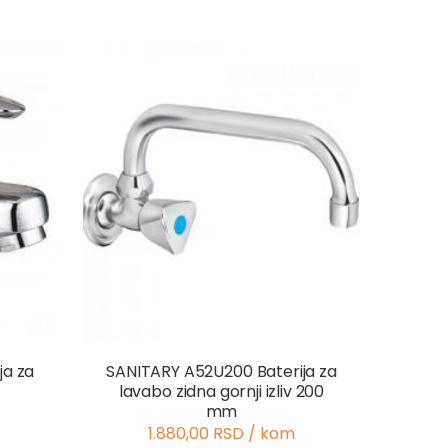
ja za
SANITARY A52U200 Baterija za
lavabo zidna gornji izliv 200
mm
1.880,00 RSD / kom