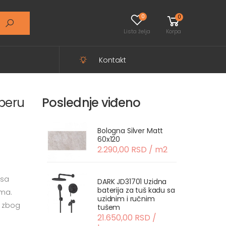
0
0
Lista želja
Korpa
Kontakt
operu
Poslednje viđeno
Bologna Silver Matt
60x120
2.290,00 RSD / m2
 sa
DARK JD31701 Uzidna
baterija za tuš kadu sa
ama.
uzidnim i ručnim
r zbog
tušem
21.650,00 RSD /