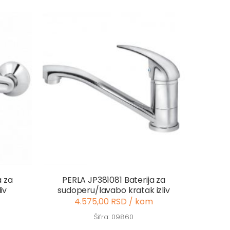
a za
PERLA JP381081 Baterija za
iv
sudoperu/lavabo kratak izliv
4.575,00 RSD / kom
Šifra: 09860