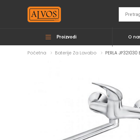
Search
O n
Proizvodi
Početna
Baterije Za Lavabo
PERLA JP321030 