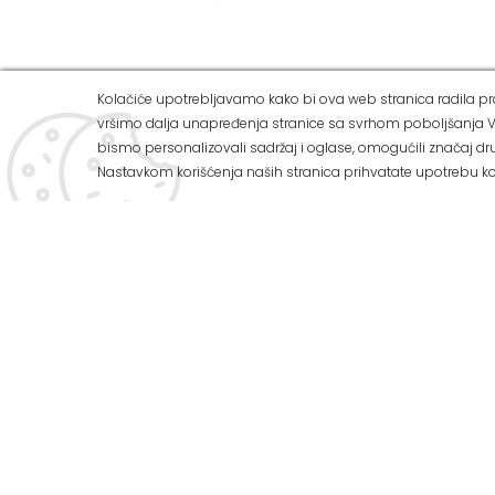
Kolačiće upotrebljavamo kako bi ova web stranica radila pra
vršimo dalja unapređenja stranice sa svrhom poboljšanja V
ALVOS 
bismo personalizovali sadržaj i oglase, omogućili značaj dru
Nastavkom korišćenja naših stranica prihvatate upotrebu ko
Ul Zemuns
Tel: 011/
U našoj ponudi možete pronaći:
Tel: 011/
Mob: 063
Preko 3.000 vrsta zidnih i podnih
keramičkih pločica
E-mail: o
Veliki izbor sanitarija za kupatilo
Web adres
Kupatilski nameštaj
Radnim d
Kade i tuš kabine
Subotom 
Program za termo i hidroizolaciju
Nedeljom 
Sve za vodovod i kanalizaciju
Kako do 