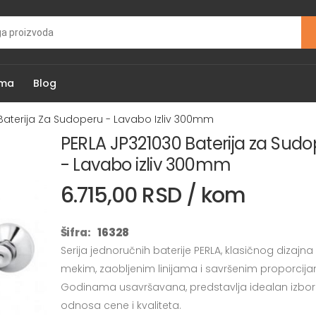
ama
Blog
Baterija Za Sudoperu - Lavabo Izliv 300mm
PERLA JP321030 Baterija za Sud
- Lavabo izliv 300mm
6.715,00 RSD / kom
Šifra:
16328
Serija jednoručnih baterije PERLA, klasičnog dizajna
mekim, zaobljenim linijama i savršenim proporcij
Godinama usavršavana, predstavlja idealan izbo
odnosa cene i kvaliteta.