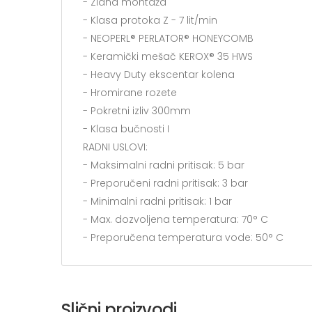
- Zidna montaža
- Klasa protoka Z - 7 lit/min
- NEOPERL® PERLATOR® HONEYCOMB
- Keramički mešač KEROX® 35 HWS
- Heavy Duty ekscentar kolena
- Hromirane rozete
- Pokretni izliv 300mm
- Klasa bučnosti I
RADNI USLOVI:
- Maksimalni radni pritisak: 5 bar
- Preporučeni radni pritisak: 3 bar
- Minimalni radni pritisak: 1 bar
- Max. dozvoljena temperatura: 70° C
- Preporučena temperatura vode: 50° C
Slični proizvodi