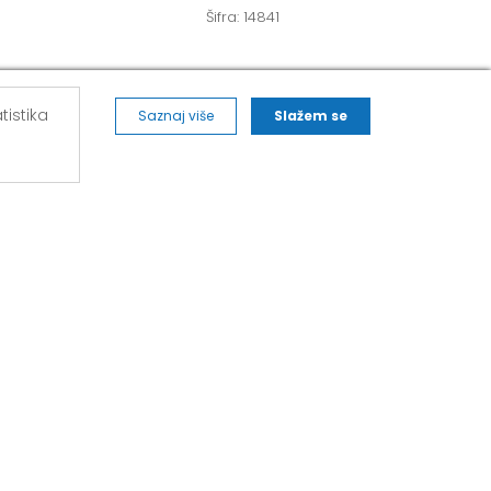
Šifra: 14841
tistika
Saznaj više
Slažem se
ALVOS NOVA PAZOVA
271,
Kralja Petra I Karađorđevića 62/2, Nova
Pazova
Mob: 063/293-014
Tel: 011/377-44-63
Tel: 011/420-88-97
novapazova@alvos.rs
Radnim danom od 07-20h
Subotom od 07-15h
Nedeljom – neradni dan
Kako do nas?