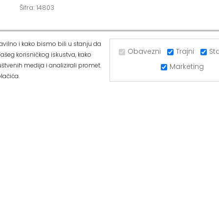
Šifra: 14803
vilno i kako bismo bili u stanju da
Obavezni
Trajni
Sta
ašeg korisničkog iskustva, kako
UGRINOVCI
ALVOS BATAJNICA
štvenih medija i analizirali promet.
Marketing
lačića.
ka 281a, 11277 Ugrinovci
Ul Majora Zorana Radosavljevića 
11273 Batajnica
377-44-63
Tel: 011/84-80-166
420-88-97
Mob: 063/293-432
/293-053
Tel: 011/377-44-63
ffice@alvos.rs
Tel: 011/420-88-97
a: www.alvos.rs
Radnim danom od 07-20h
anom od 07-20h
Subotom od 07-15h
od 07-15h
Nedeljom – neradni dan
– neradni dan
Kako do nas?
nas?