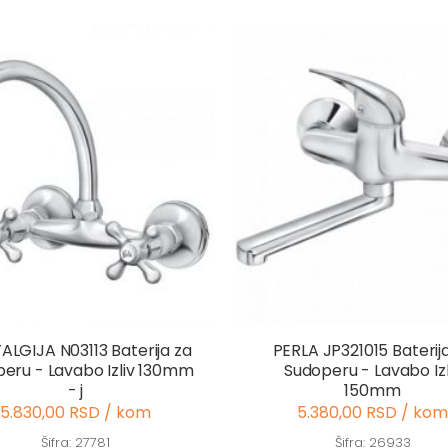
LGIJA N03113 Baterija za
PERLA JP321015 Baterij
eru - Lavabo Izliv 130mm
Sudoperu - Lavabo Izl
- j
150mm
5.830,00 RSD / kom
5.380,00 RSD / kom
Šifra: 27781
Šifra: 26933