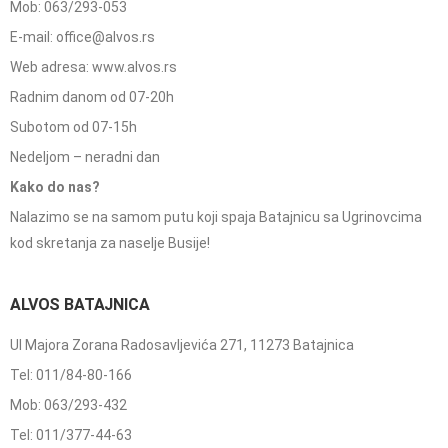
Mob: 063/293-053
E-mail: office@alvos.rs
Web adresa: www.alvos.rs
Radnim danom od 07-20h
Subotom od 07-15h
Nedeljom – neradni dan
Kako do nas?
Nalazimo se na samom putu koji spaja Batajnicu sa Ugrinovcima
kod skretanja za naselje Busije!
ALVOS BATAJNICA
Ul Majora Zorana Radosavljevića 271, 11273 Batajnica
Tel: 011/84-80-166
Mob: 063/293-432
Tel: 011/377-44-63