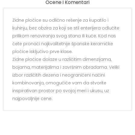
Ocene I Komentari
Zidne pločice su odlično rešenje za kupatilo i
kuhinju, bez obzira za koji se stil enterijera odlučite
prilikom renoviranja svog stana ili kuće. Kod nas
ćete pronaći najkvalitetnije španske keramičke
pločice isključivo prve klase.
Zidne pločice dolaze u različitim dimenzijama,
bojama, materijalima i završnim obradama. Veliki
izbor različitih dezena i neograničeni načini
kombinovanja, omogućiće vam da stvorite
inspirativan prostor po svojoj meri i ukusu, uz
najpovoljnije cene.