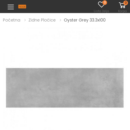
0
0
Toggle mobile menu
Lista želja
Korpa
Početna
Zidne Pločice
Oyster Grey 33.3x100