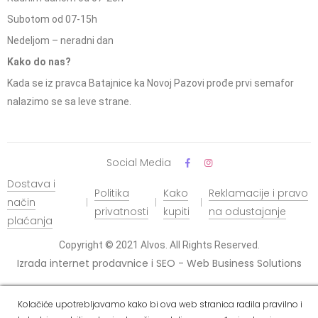
Subotom od 07-15h
Nedeljom – neradni dan
Kako do nas?
Kada se iz pravca Batajnice ka Novoj Pazovi prođe prvi semafor
nalazimo se sa leve strane.
Social Media
Dostava i
Politika
Kako
Reklamacije i pravo
način
privatnosti
kupiti
na odustajanje
plaćanja
Copyright © 2021 Alvos. All Rights Reserved.
Izrada internet prodavnice i SEO - Web Business Solutions
Kolačiće upotrebljavamo kako bi ova web stranica radila pravilno i