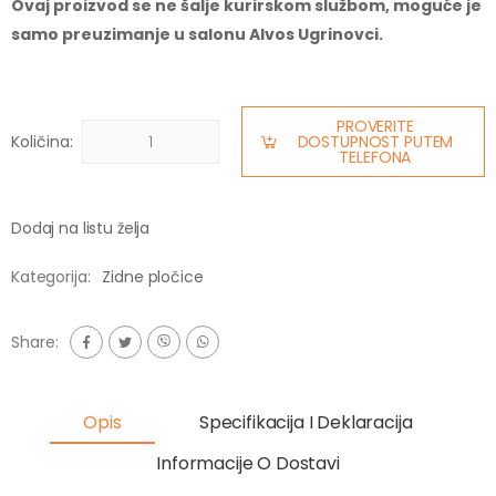
Ovaj proizvod se ne šalje kurirskom službom, moguće je
samo preuzimanje u salonu Alvos Ugrinovci.
PROVERITE
Količina:
DOSTUPNOST PUTEM
TELEFONA
Dodaj na listu želja
Kategorija:
Zidne pločice
Share:
Opis
Specifikacija I Deklaracija
Informacije O Dostavi