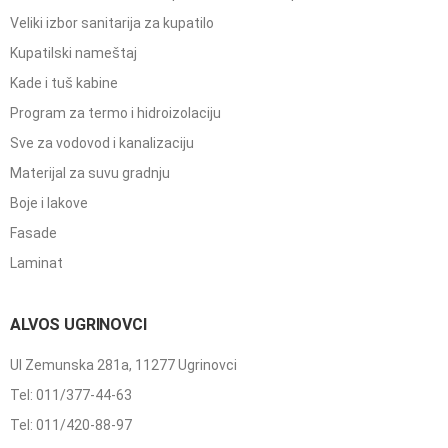
Veliki izbor sanitarija za kupatilo
Kupatilski nameštaj
Kade i tuš kabine
Program za termo i hidroizolaciju
Sve za vodovod i kanalizaciju
Materijal za suvu gradnju
Boje i lakove
Fasade
Laminat
ALVOS UGRINOVCI
Ul Zemunska 281a, 11277 Ugrinovci
Tel: 011/377-44-63
Tel: 011/420-88-97