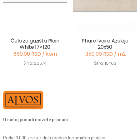
Čelo za gazišta Plain
Phare Ivoire Azulejo
White 17×120
20x50
860,00 RSD / kom
1.150,00 RSD / m2
Šifra: 26574
Šifra: 15463
U našoj ponudi možete pronaći:
Preko 3.000 vrsta zidnih i podnih keramičkih pločica