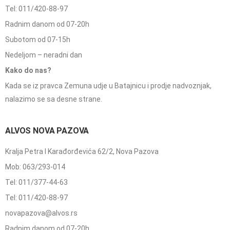
Tel: 011/420-88-97
Radnim danom od 07-20h
Subotom od 07-15h
Nedeljom – neradni dan
Kako do nas?
Kada se iz pravca Zemuna udje u Batajnicu i prodje nadvoznjak,
nalazimo se sa desne strane.
ALVOS NOVA PAZOVA
Kralja Petra I Karađorđevića 62/2, Nova Pazova
Mob: 063/293-014
Tel: 011/377-44-63
Tel: 011/420-88-97
novapazova@alvos.rs
Radnim danom od 07-20h