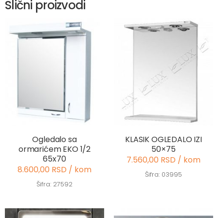
Slični proizvodi
Ogledalo sa
KLASIK OGLEDALO IZI
ormarićem EKO 1/2
50×75
65x70
7.560,00 RSD / kom
8.600,00 RSD / kom
Šifra: 03995
Šifra: 27592