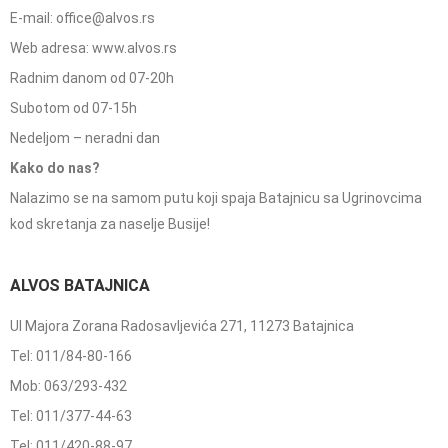
E-mail: office@alvos.rs
Web adresa: www.alvos.rs
Radnim danom od 07-20h
Subotom od 07-15h
Nedeljom – neradni dan
Kako do nas?
Nalazimo se na samom putu koji spaja Batajnicu sa Ugrinovcima
kod skretanja za naselje Busije!
ALVOS BATAJNICA
Ul Majora Zorana Radosavljevića 271, 11273 Batajnica
Tel: 011/84-80-166
Mob: 063/293-432
Tel: 011/377-44-63
Tel: 011/420-88-97