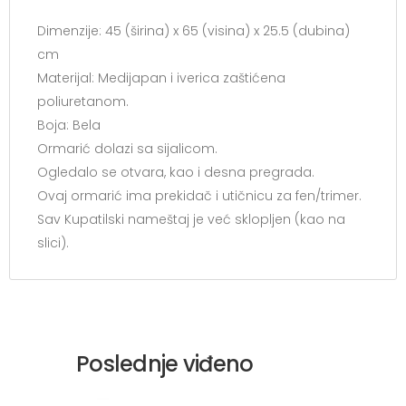
Dimenzije: 45 (širina) x 65 (visina) x 25.5 (dubina)
cm
Materijal: Medijapan i iverica zaštićena
poliuretanom.
Boja: Bela
Ormarić dolazi sa sijalicom.
Ogledalo se otvara, kao i desna pregrada.
Ovaj ormarić ima prekidač i utičnicu za fen/trimer.
Sav Kupatilski nameštaj je već sklopljen (kao na
slici).
Poslednje viđeno