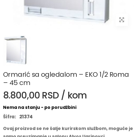
Ormarić sa ogledalom – EKO 1/2 Roma
– 45 cm
8.800,00 RSD / kom
Nema na stanju - po porudžbini
Šifra:
21374
Ovaj proizvod se ne šalje kurirskom službom, moguće je
samo preuzimanje u salonu Alvos Ugrinovci.