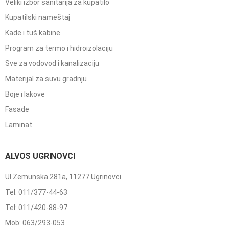
Veliki izbor sanitarija za kupatilo
Kupatilski nameštaj
Kade i tuš kabine
Program za termo i hidroizolaciju
Sve za vodovod i kanalizaciju
Materijal za suvu gradnju
Boje i lakove
Fasade
Laminat
ALVOS UGRINOVCI
Ul Zemunska 281a, 11277 Ugrinovci
Tel: 011/377-44-63
Tel: 011/420-88-97
Mob: 063/293-053