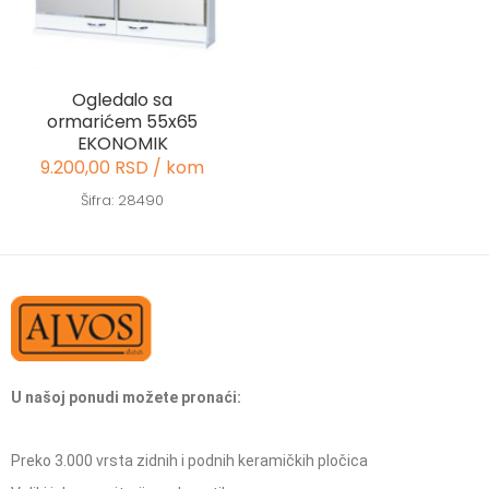
Ogledalo sa
ormarićem 55x65
EKONOMIK
9.200,00 RSD / kom
Šifra: 28490
U našoj ponudi možete pronaći:
Preko 3.000 vrsta zidnih i podnih keramičkih pločica