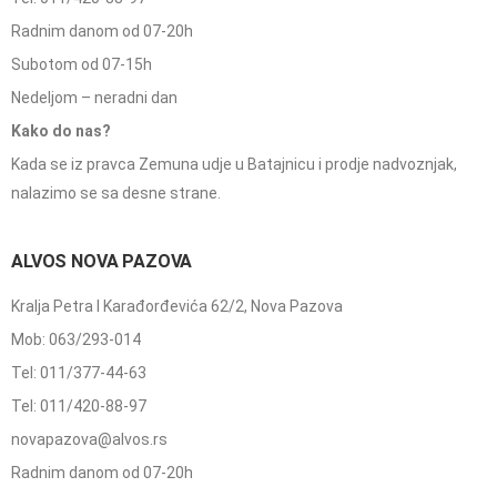
Radnim danom od 07-20h
Subotom od 07-15h
Nedeljom – neradni dan
Kako do nas?
Kada se iz pravca Zemuna udje u Batajnicu i prodje nadvoznjak,
nalazimo se sa desne strane.
ALVOS NOVA PAZOVA
Kralja Petra I Karađorđevića 62/2, Nova Pazova
Mob: 063/293-014
Tel: 011/377-44-63
Tel: 011/420-88-97
novapazova@alvos.rs
Radnim danom od 07-20h