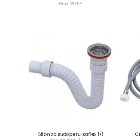
Šifra: 05786
Sifon za sudoperu isaflex 1/1
C