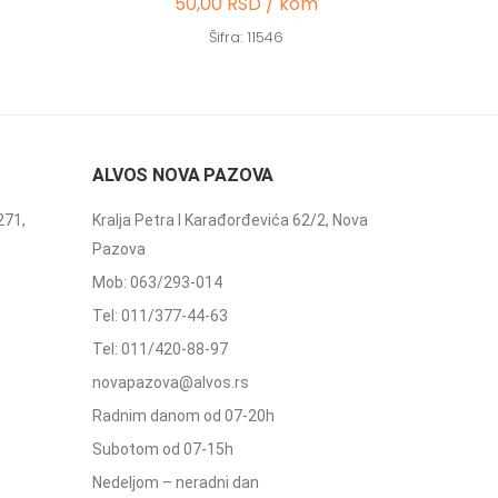
50,00 RSD / kom
Šifra: 11546
ALVOS NOVA PAZOVA
271,
Kralja Petra I Karađorđevića 62/2, Nova
Pazova
Mob: 063/293-014
Tel: 011/377-44-63
Tel: 011/420-88-97
novapazova@alvos.rs
Radnim danom od 07-20h
Subotom od 07-15h
Nedeljom – neradni dan