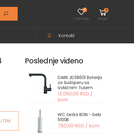
0
0
Lista želja
Korpa
Kontakt
4
Poslednje viđeno
DARK JD38601 Baterija
za Sudoperu sa
Izvlačnim Tušem
13.050,00 RSD /
kom
WC četka BON - bela
5100B
UTEM
760,00 RSD / kom