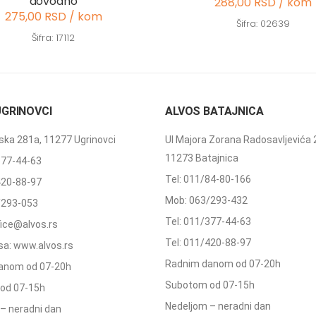
dovodno
288,00 RSD / kom
275,00 RSD / kom
Šifra: 02639
Šifra: 17112
UGRINOVCI
ALVOS BATAJNICA
ka 281a, 11277 Ugrinovci
Ul Majora Zorana Radosavljevića 
11273 Batajnica
377-44-63
Tel: 011/84-80-166
420-88-97
Mob: 063/293-432
/293-053
Tel: 011/377-44-63
ffice@alvos.rs
Tel: 011/420-88-97
a: www.alvos.rs
Radnim danom od 07-20h
anom od 07-20h
Subotom od 07-15h
od 07-15h
Nedeljom – neradni dan
– neradni dan