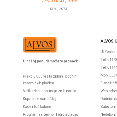
275,00 RSD / kom
Šifra: 20731
ALVOS 
Ul Zemuns
Tel: 011/
U našoj ponudi možete pronaći:
Tel: 011/
Mob: 063
Preko 3.000 vrsta zidnih i podnih
keramičkih pločica
E-mail: o
Veliki izbor sanitarija za kupatilo
Web adres
Kupatilski nameštaj
Radnim d
Kade i tuš kabine
Subotom 
Program za termo i hidroizolaciju
Nedeljom 