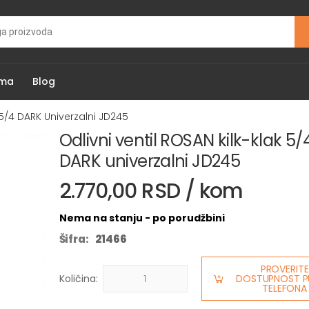
ama
Blog
 5/4 DARK Univerzalni JD245
Odlivni ventil ROSAN kilk-klak 5/
DARK univerzalni JD245
2.770,00 RSD / kom
Nema na stanju - po porudžbini
Šifra:
21466
PROVERITE
Količina:
DOSTUPNOST P
TELEFONA