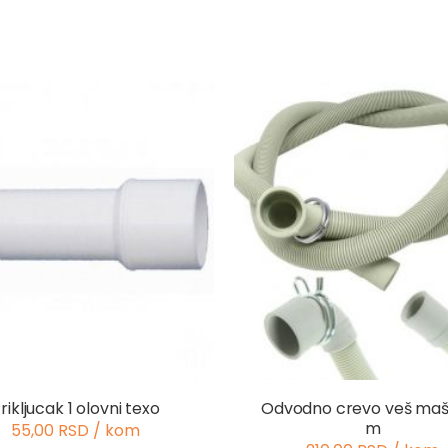
rikljucak 1 olovni texo
Odvodno crevo veš maš
m
55,00 RSD / kom