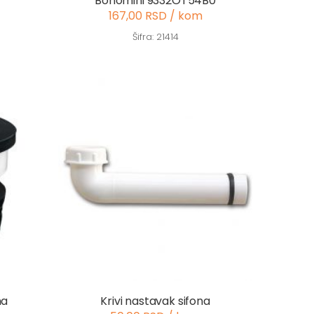
Bonomini 9332OT54B0
167,00 RSD / kom
Šifra: 21414
na
Krivi nastavak sifona