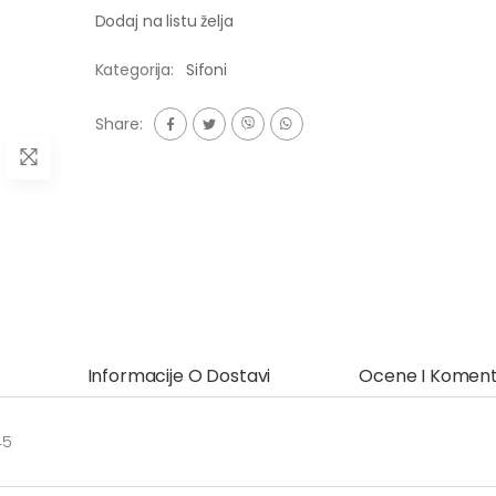
Dodaj na listu želja
Kategorija:
Sifoni
Share:
Informacije O Dostavi
Ocene I Koment
45