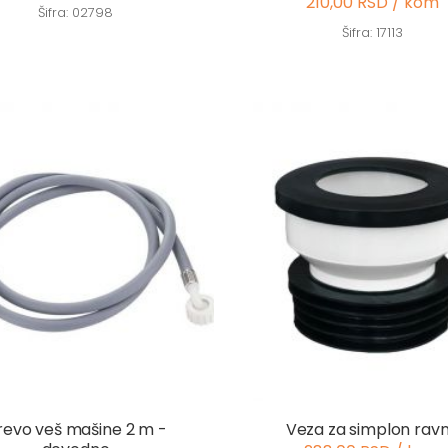
210,00 RSD / kom
Šifra: 02798
Šifra: 17113
revo veš mašine 2 m -
Veza za simplon rav