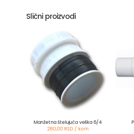
Slični proizvodi
Manžetna štelujuća velika 6/4
P
280,00 RSD / kom