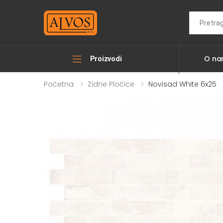
Search
O n
Proizvodi
Početna
Zidne Pločice
Novisad White 6x25