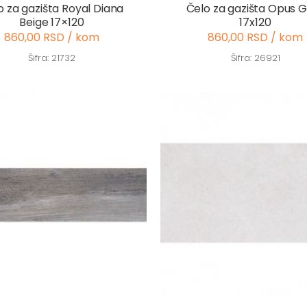
o za gazišta Royal Diana
Čelo za gazišta Opus 
Beige 17×120
17x120
860,00 RSD / kom
860,00 RSD / kom
Šifra: 21732
Šifra: 26921