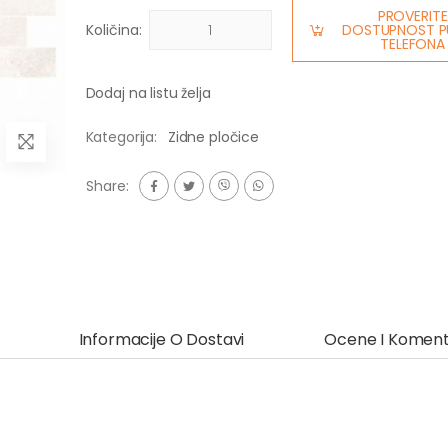
PROVERITE
Količina:
DOSTUPNOST P
TELEFONA
Dodaj na listu želja
Kategorija:
Zidne pločice
Share:
Informacije O Dostavi
Ocene I Koment