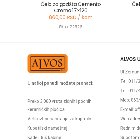
Čelo za gazišta Cemento
Čel
Crema 17×120
860,00 RSD / kom
Šifra: 22526
ALVOS 
Ul Zemuns
Tel: 011/
U našoj ponudi možete pronaći:
Tel: 011/
Mob: 063
Preko 3.000 vrsta zidnih i podnih
keramičkih pločica
E-mail: o
Veliki izbor sanitarija za kupatilo
Web adres
Kupatilski nameštaj
Radnim d
Kade i tuš kabine
Subotom 