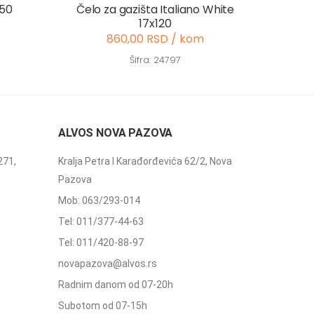
x50
Čelo za gazišta Italiano White
17x120
860,00 RSD / kom
Šifra: 24797
ALVOS NOVA PAZOVA
271,
Kralja Petra I Karađorđevića 62/2, Nova
Pazova
Mob: 063/293-014
Tel: 011/377-44-63
Tel: 011/420-88-97
novapazova@alvos.rs
Radnim danom od 07-20h
Subotom od 07-15h