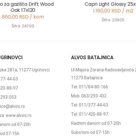
o za gazišta Drift Wood
Capri Light Glossy 25
Oak 17x120
1.160,00 RSD / m2
860,00 RSD / kom
Šifra: 23805
Šifra: 24799
UGRINOVCI
ALVOS BATAJNICA
ka 281a, 11277 Ugrinovci
Ul Majora Zorana Radosavljevića 
11273 Batajnica
377-44-63
Tel: 011/84-80-166
420-88-97
Mob: 063/293-432
/293-053
Tel: 011/377-44-63
ffice@alvos.rs
Tel: 011/420-88-97
a: www.alvos.rs
Radnim danom od 07-20h
anom od 07-20h
Subotom od 07-15h
od 07-15h