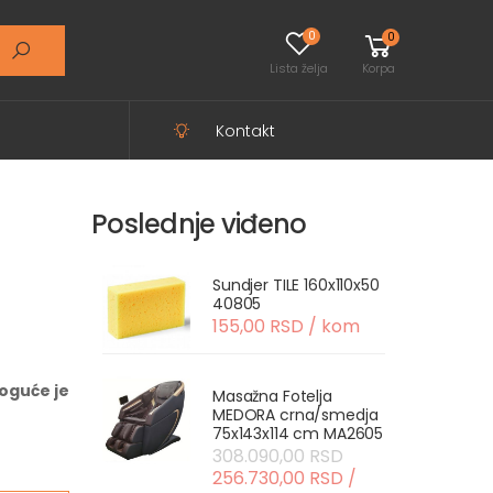
0
0
Lista želja
Korpa
Kontakt
Poslednje viđeno
Sundjer TILE 160x110x50
40805
155,00 RSD / kom
oguće je
Masažna Fotelja
MEDORA crna/smedja
75x143x114 cm MA2605
308.090,00 RSD
256.730,00 RSD /