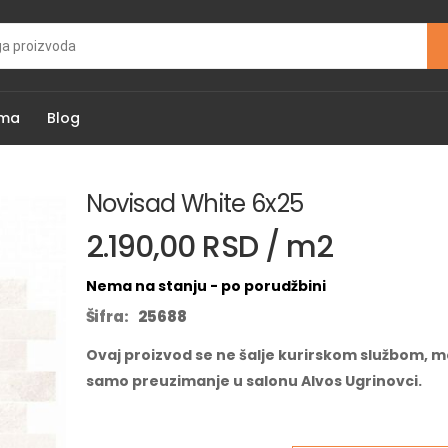
ama
Blog
Novisad White 6x25
2.190,00 RSD / m2
Nema na stanju - po porudžbini
Šifra:
25688
Ovaj proizvod se ne šalje kurirskom službom, m
samo preuzimanje u salonu Alvos Ugrinovci.