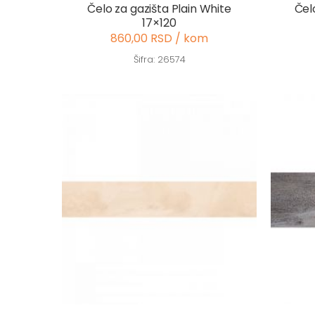
Čelo za gazišta Plain White
Čel
17×120
860,00 RSD / kom
Šifra: 26574