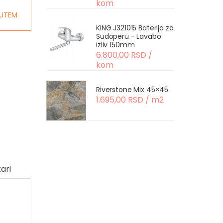
kom
UTEM
KING J321015 Baterija za
Sudoperu - Lavabo
izliv 150mm
6.800,00 RSD /
kom
Riverstone Mix 45×45
1.695,00 RSD / m2
ari