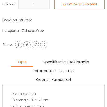
Količina:
DODAJTE U KORPU
Dodaj na listu želja
Kategorija:
Zidne pločice
Share:
Opis
Specifikacija I Deklaracija
Informacije O Dostavi
Ocene I Komentari
- Zidna pločica
- Dimenzije: 30 x 60 cm
- Pakovanje: 1.44 m2