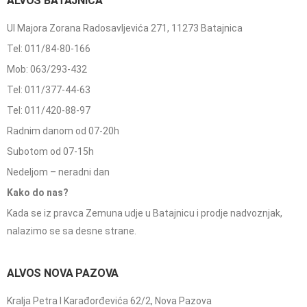
ALVOS BATAJNICA
Ul Majora Zorana Radosavljevića 271, 11273 Batajnica
Tel: 011/84-80-166
Mob: 063/293-432
Tel: 011/377-44-63
Tel: 011/420-88-97
Radnim danom od 07-20h
Subotom od 07-15h
Nedeljom – neradni dan
Kako do nas?
Kada se iz pravca Zemuna udje u Batajnicu i prodje nadvoznjak,
nalazimo se sa desne strane.
ALVOS NOVA PAZOVA
Kralja Petra I Karađorđevića 62/2, Nova Pazova