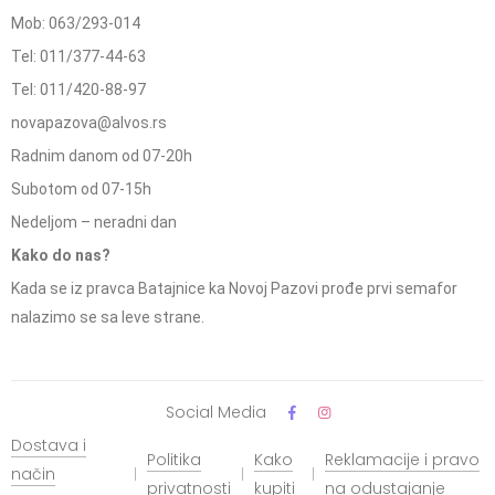
Mob: 063/293-014
Tel: 011/377-44-63
Tel: 011/420-88-97
novapazova@alvos.rs
Radnim danom od 07-20h
Subotom od 07-15h
Nedeljom – neradni dan
Kako do nas?
Kada se iz pravca Batajnice ka Novoj Pazovi prođe prvi semafor
nalazimo se sa leve strane.
Social Media
Dostava i
Politika
Kako
Reklamacije i pravo
način
privatnosti
kupiti
na odustajanje