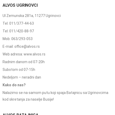
ALVOS UGRINOVCI
Ul Zemunska 281a, 11277 Ugrinovci
Tel: 011/377-44-63
Tel: 011/420-88-97
Mob: 063/293-053
E-mail: office@alvos.rs
Web adresa: www.alvos.rs
Radnim danom od 07-20h
Subotom od 07-15h
Nedeljom – neradni dan
Kako do nas?
Nalazimo se na samom putu koji spaja Batajnicu sa Ugrinovcima
kod skretanja za naselje Busije!