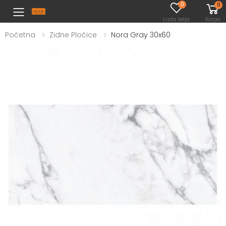
0
0
Toggle mobile menu
Lista želja
Korpa
Početna
Zidne Pločice
Nora Gray 30x60