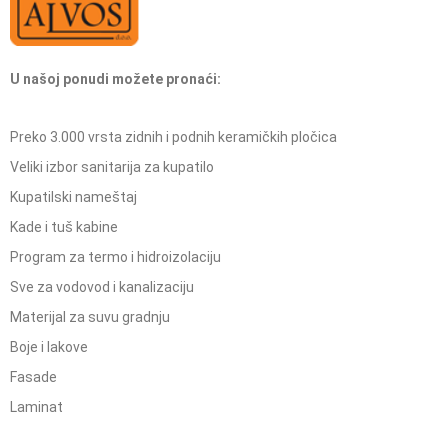
U našoj ponudi možete pronaći:
Preko 3.000 vrsta zidnih i podnih keramičkih pločica
Veliki izbor sanitarija za kupatilo
Kupatilski nameštaj
Kade i tuš kabine
Program za termo i hidroizolaciju
Sve za vodovod i kanalizaciju
Materijal za suvu gradnju
Boje i lakove
Fasade
Laminat