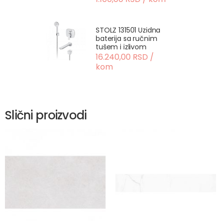
STOLZ 131501 Uzidna
baterija sa ručnim
tušem i izlivom
16.240,00 RSD /
kom
Slični proizvodi