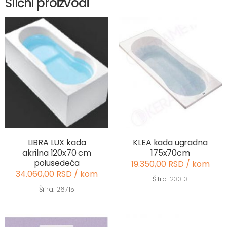
Slični proizvodi
LIBRA LUX kada
KLEA kada ugradna
akrilna 120x70 cm
175x70cm
polusedeća
19.350,00 RSD / kom
34.060,00 RSD / kom
Šifra: 23313
Šifra: 26715