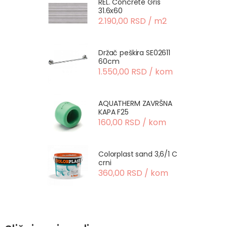
REL. Concrete Gris
31.6x60
2.190,00 RSD / m2
Držač peškira SE02611
60cm
1.550,00 RSD / kom
AQUATHERM ZAVRŠNA
KAPA F25
160,00 RSD / kom
Colorplast sand 3,6/1 C
crni
360,00 RSD / kom