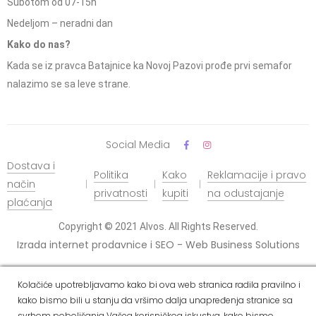
Subotom od 07-15h
Nedeljom – neradni dan
Kako do nas?
Kada se iz pravca Batajnice ka Novoj Pazovi prođe prvi semafor
nalazimo se sa leve strane.
Social Media
Dostava i
Politika
Kako
Reklamacije i pravo
način
privatnosti
kupiti
na odustajanje
plaćanja
Copyright © 2021 Alvos. All Rights Reserved.
Izrada internet prodavnice i SEO - Web Business Solutions
Kolačiće upotrebljavamo kako bi ova web stranica radila pravilno i
kako bismo bili u stanju da vršimo dalja unapređenja stranice sa
svrhom poboljšanja Vašeg korisničkog iskustva, kako bismo