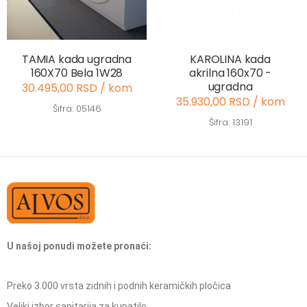
TAMIA kada ugradna
KAROLINA kada
160X70 Bela 1W28
akrilna 160x70 -
ugradna
30.495,00 RSD / kom
35.930,00 RSD / kom
Šifra: 05146
Šifra: 13191
U našoj ponudi možete pronaći:
Preko 3.000 vrsta zidnih i podnih keramičkih pločica
Veliki izbor sanitarija za kupatilo