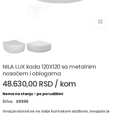
NILA LUX kada 120X120 sa metalnim
nosačem i oblogama
48.630,00 RSD / kom
Nema na stanju - po porudžbini
Šifra:
08955
Ovaj proizvod se ne šalje kurirskom službom, moguće je