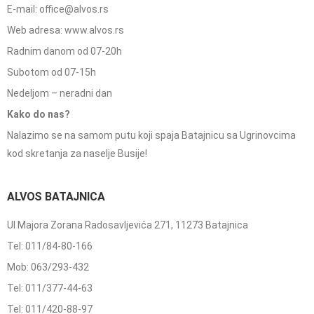
E-mail: office@alvos.rs
Web adresa: www.alvos.rs
Radnim danom od 07-20h
Subotom od 07-15h
Nedeljom – neradni dan
Kako do nas?
Nalazimo se na samom putu koji spaja Batajnicu sa Ugrinovcima
kod skretanja za naselje Busije!
ALVOS BATAJNICA
Ul Majora Zorana Radosavljevića 271, 11273 Batajnica
Tel: 011/84-80-166
Mob: 063/293-432
Tel: 011/377-44-63
Tel: 011/420-88-97