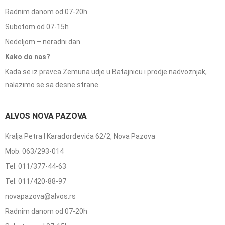
Radnim danom od 07-20h
Subotom od 07-15h
Nedeljom – neradni dan
Kako do nas?
Kada se iz pravca Zemuna udje u Batajnicu i prodje nadvoznjak,
nalazimo se sa desne strane.
ALVOS NOVA PAZOVA
Kralja Petra I Karađorđevića 62/2, Nova Pazova
Mob: 063/293-014
Tel: 011/377-44-63
Tel: 011/420-88-97
novapazova@alvos.rs
Radnim danom od 07-20h