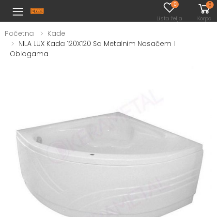
0
0
Toggle mobile menu
Lista želja
Korpa
Početna
Kade
NILA LUX Kada 120X120 Sa Metalnim Nosačem I
Oblogama