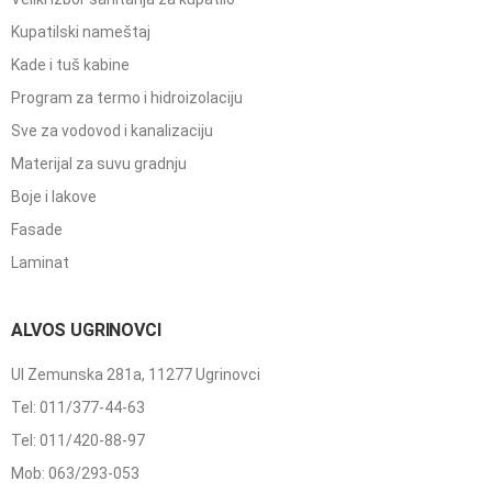
Kupatilski nameštaj
Kade i tuš kabine
Program za termo i hidroizolaciju
Sve za vodovod i kanalizaciju
Materijal za suvu gradnju
Boje i lakove
Fasade
Laminat
ALVOS UGRINOVCI
Ul Zemunska 281a, 11277 Ugrinovci
Tel: 011/377-44-63
Tel: 011/420-88-97
Mob: 063/293-053