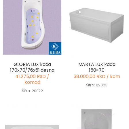
GLORIA LUX kada
MARTA LUX kada
170x70/76x61 desna
150×70
41.275,00 RSD /
38.000,00 RSD / kom
komad
Šifra: 02023
Šifra: 20072