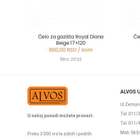
Čelo za gazišta Royal Diana
Če
Beige 17×120
860,00 RSD / kom
Šifra: 21732
ALVOS 
Ul Zemuns
Tel: 011/
U našoj ponudi možete pronaći:
Tel: 011/
Mob: 063
Preko 3.000 vrsta zidnih i podnih