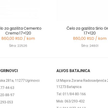
lo za gazišta Cemento
Čelo za gazišta Sirio G
Crema 17×120
17×120
860,00 RSD / kom
860,00 RSD / kom
Šifra: 22526
Šifra: 24801
UGRINOVCI
ALVOS BATAJNICA
ka 281a, 11277 Ugrinovci
Ul Majora Zorana Radosavljevića 
11273 Batajnica
377-44-63
Tel: 011/84-80-166
420-88-97
Mob: 063/293-432
/293-053