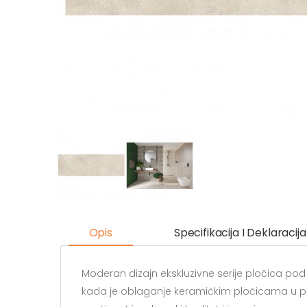
Opis
Specifikacija I Deklaracija
Moderan dizajn ekskluzivne serije pločica 
kada je oblaganje keramičkim pločicama u pit