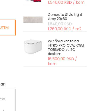
1.540,00 RSD / kom
Concrete Style Light
Grey 20x60
1.640,00 RSD
UTEM
1.260,00 RSD / m2
WC Šolja konzolna
INTRO PRO OVAL C951
TORNADO sa SC
daskom
16.500,00 RSD /
kom
ari
ima