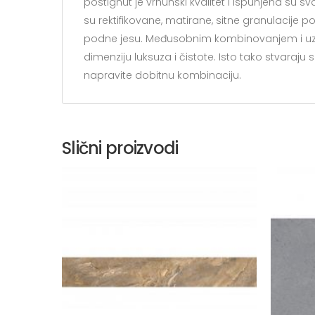
postignut je vrhunski kvalitet i ispunjena su s
su rektifikovane, matirane, sitne granulacije 
podne jesu. Međusobnim kombinovanjem i uz 
dimenziju luksuza i čistote. Isto tako stvaraj
napravite dobitnu kombinaciju.
Slični proizvodi