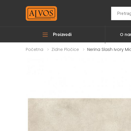
Search
O n
Proizvodi
Početna
Zidne Pločice
Nerina Slash Ivory M