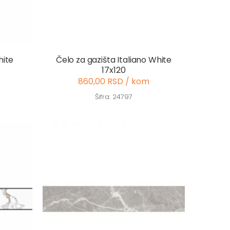
hite
Čelo za gazišta Italiano White
17x120
860,00 RSD / kom
Šifra: 24797