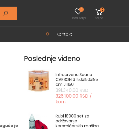
0
0
Lista želja
Korpa
Kontakt
Poslednje viđeno
Infracrvena Sauna
CARBON 3 150x150x195
cm J11150
391.340,00 RSD
326.100,00 RSD /
kom
Rubi 18980 set za
održavanje
oguće je
keramičarskih mašina