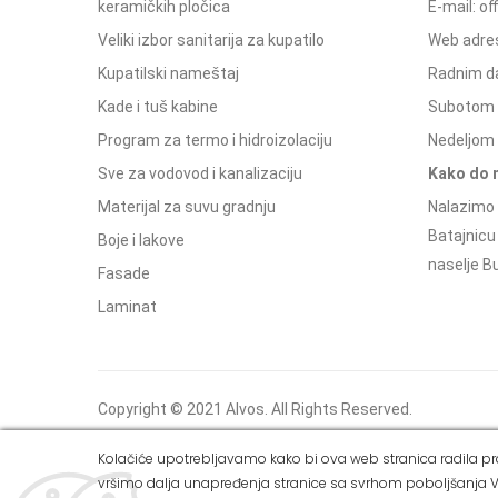
keramičkih pločica
E-mail: o
Veliki izbor sanitarija za kupatilo
Web adres
Kupatilski nameštaj
Radnim d
Kade i tuš kabine
Subotom 
Program za termo i hidroizolaciju
Nedeljom 
Sve za vodovod i kanalizaciju
Kako do 
Materijal za suvu gradnju
Nalazimo 
Batajnicu
Boje i lakove
naselje Bu
Fasade
Laminat
Copyright © 2021 Alvos. All Rights Reserved.
Izrada internet prodavnice i SEO - Web Business
Kolačiće upotrebljavamo kako bi ova web stranica radila pra
Solutions
vršimo dalja unapređenja stranice sa svrhom poboljšanja V