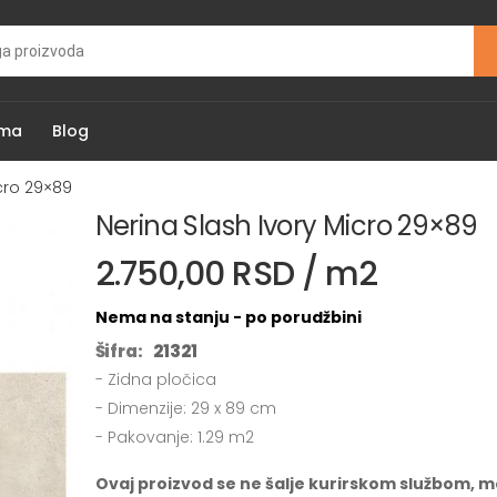
ama
Blog
icro 29×89
Nerina Slash Ivory Micro 29×89
2.750,00 RSD / m2
Nema na stanju - po porudžbini
Šifra:
21321
- Zidna pločica
- Dimenzije: 29 x 89 cm
- Pakovanje: 1.29 m2
Ovaj proizvod se ne šalje kurirskom službom, m