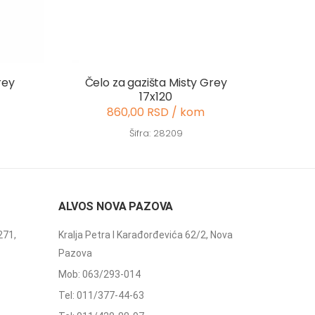
rey
Čelo za gazišta Misty Grey
17x120
860,00 RSD / kom
Šifra: 28209
ALVOS NOVA PAZOVA
271,
Kralja Petra I Karađorđevića 62/2, Nova
Pazova
Mob: 063/293-014
Tel: 011/377-44-63