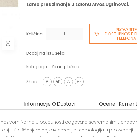
samo preuzimanje u salonu Alvos Ugrinovci.
PROVERITE
Količina:
DOSTUPNOST P
TELEFONA
Dodaj na listu želja
Kategorija:
Zidne pločice
Share:
Informacije O Dostavi
Ocene I Koment
pod nazivom Nerina u potpunosti odgovara savremenim trendov
anju. Korišćenjem najsavremenijih tehmologija u proizvodnji