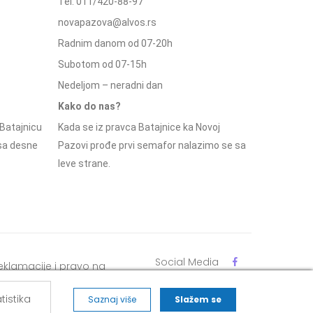
Tel: 011/420-88-97
novapazova@alvos.rs
Radnim danom od 07-20h
Subotom od 07-15h
Nedeljom – neradni dan
Kako do nas?
Batajnicu
Kada se iz pravca Batajnice ka Novoj
 sa desne
Pazovi prođe prvi semafor nalazimo se sa
leve strane.
Social Media
eklamacije i pravo na
dustajanje
tistika
Saznaj više
Slažem se