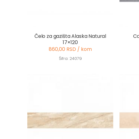
Čelo za gazišta Alaska Natural
Ca
17×120
860,00 RSD / kom
Šifra: 24079