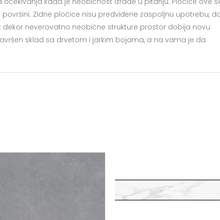
va očekivanja kada je neobičnost izrade u pitanju. Pločice ove se
po površini. Zidne pločice nisu predviđene zaspoljnu upotrebu, d
dekor neverovatno neobične strukture prostor dobija novu
u savršen sklad sa drvetom i jarkim bojama, a na vama je da