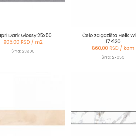
pri Dark Glossy 25x50
Čelo za gazišta Helix W
17×120
905,00 RSD / m2
860,00 RSD / kom
Šifra: 23806
Šifra: 27656