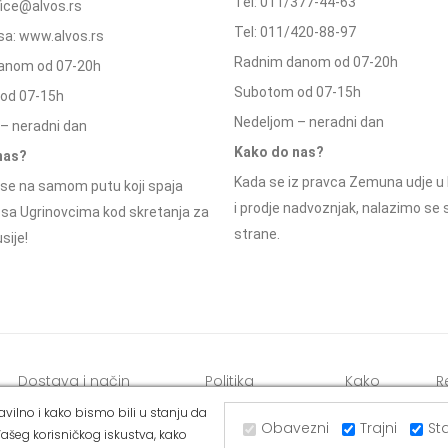
Tel: 011/377-44-63
ffice@alvos.rs
Tel: 011/420-88-97
a: www.alvos.rs
Radnim danom od 07-20h
anom od 07-20h
Subotom od 07-15h
od 07-15h
Nedeljom – neradni dan
– neradni dan
Kako do nas?
nas?
Kada se iz pravca Zemuna udje u 
se na samom putu koji spaja
i prodje nadvoznjak, nalazimo se
 sa Ugrinovcima kod skretanja za
strane.
sije!
Dostava i način
Politika
Kako
R
plaćanja
privatnosti
kupiti
o
vilno i kako bismo bili u stanju da
Obavezni
Trajni
Sta
ašeg korisničkog iskustva, kako