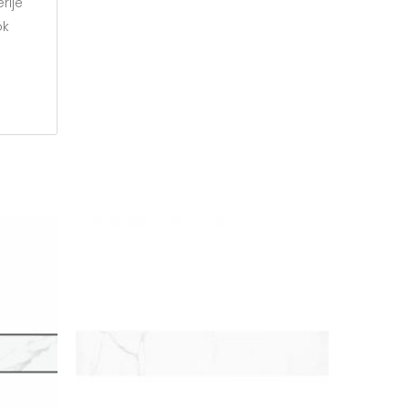
rije
ok