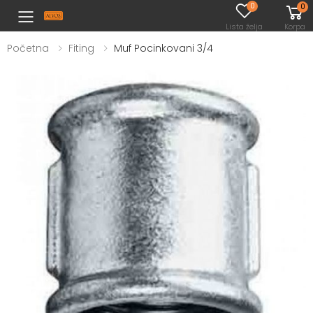
0
0
Toggle mobile menu
Lista želja
Korpa
Početna
Fiting
Muf Pocinkovani 3/4