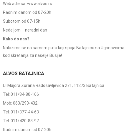
Web adresa: www.alvos.rs
Radnim danom od 07-20h
Subotom od 07-15h
Nedeljom – neradni dan
Kako do nas?
Nalazimo se na samom putu koji spaja Batajnicu sa Ugrinovcima
kod skretanja za naselje Busije!
ALVOS BATAJNICA
Ul Majora Zorana Radosavljevića 271, 11273 Batajnica
Tel: 011/84-80-166
Mob: 063/293-432
Tel: 011/377-44-63
Tel: 011/420-88-97
Radnim danom od 07-20h