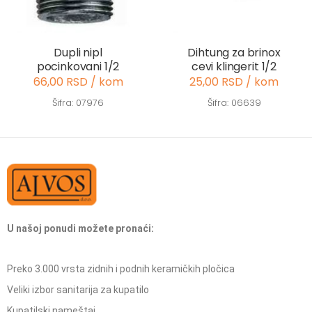
Dupli nipl
Dihtung za brinox
pocinkovani 1/2
cevi klingerit 1/2
66,00 RSD / kom
25,00 RSD / kom
Šifra: 07976
Šifra: 06639
U našoj ponudi možete pronaći:
Preko 3.000 vrsta zidnih i podnih keramičkih pločica
Veliki izbor sanitarija za kupatilo
Kupatilski nameštaj