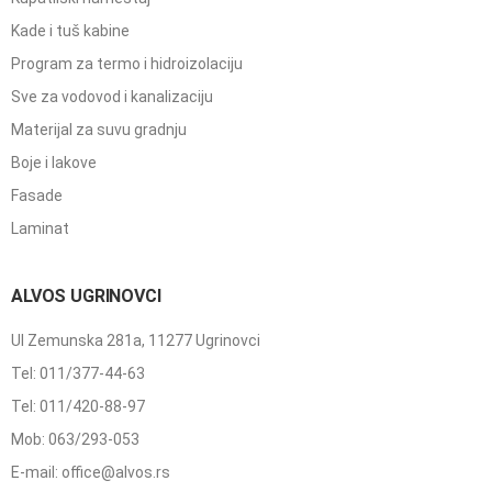
Kade i tuš kabine
Program za termo i hidroizolaciju
Sve za vodovod i kanalizaciju
Materijal za suvu gradnju
Boje i lakove
Fasade
Laminat
ALVOS UGRINOVCI
Ul Zemunska 281a, 11277 Ugrinovci
Tel: 011/377-44-63
Tel: 011/420-88-97
Mob: 063/293-053
E-mail: office@alvos.rs