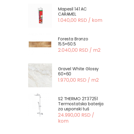
Mapesil 141 AC
CARAMEL
1.040,00 RSD / kom
Foresta Bronzo
15.5×60.5
2.040,00 RSD / m2
Gravel White Glossy
60×60
1.970,00 RSD / m2
S2 THERMO 2T37251
Termostatska baterija
za usponski tuš
24.990,00 RSD /
kom