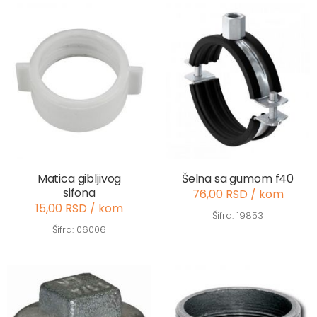
Matica gibljivog
Šelna sa gumom f40
sifona
76,00 RSD / kom
15,00 RSD / kom
Šifra: 19853
Šifra: 06006