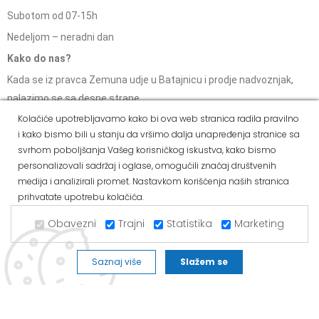
Subotom od 07-15h
Nedeljom – neradni dan
Kako do nas?
Kada se iz pravca Zemuna udje u Batajnicu i prodje nadvoznjak,
nalazimo se sa desne strane.
Kolačiće upotrebljavamo kako bi ova web stranica radila pravilno
i kako bismo bili u stanju da vršimo dalja unapređenja stranice sa
ALVOS NOVA PAZOVA
svrhom poboljšanja Vašeg korisničkog iskustva, kako bismo
personalizovali sadržaj i oglase, omogućili značaj društvenih
Kralja Petra I Karađorđevića 62/2, Nova Pazova
medija i analizirali promet. Nastavkom korišćenja naših stranica
Mob: 063/293-014
prihvatate upotrebu kolačića.
Tel: 011/377-44-63
Obavezni
Trajni
Statistika
Marketing
Tel: 011/420-88-97
novapazova@alvos.rs
Saznaj više
Slažem se
Radnim danom od 07-20h
Subotom od 07-15h