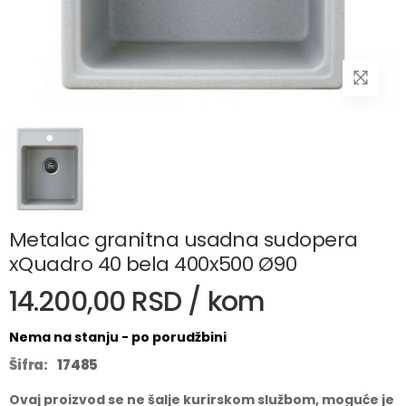
Metalac granitna usadna sudopera
xQuadro 40 bela 400x500 Ø90
14.200,00 RSD / kom
Nema na stanju - po porudžbini
Šifra:
17485
Ovaj proizvod se ne šalje kurirskom službom, moguće je