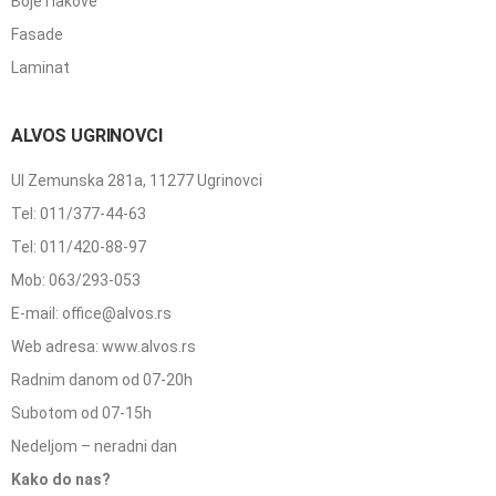
Boje i lakove
Fasade
Laminat
ALVOS UGRINOVCI
Ul Zemunska 281a, 11277 Ugrinovci
Tel: 011/377-44-63
Tel: 011/420-88-97
Mob: 063/293-053
E-mail: office@alvos.rs
Web adresa: www.alvos.rs
Radnim danom od 07-20h
Subotom od 07-15h
Nedeljom – neradni dan
Kako do nas?