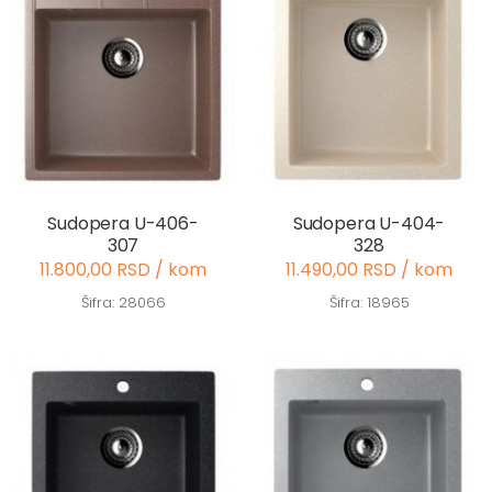
Sudopera U-406-
Sudopera U-404-
307
328
11.800,00 RSD / kom
11.490,00 RSD / kom
Šifra: 28066
Šifra: 18965