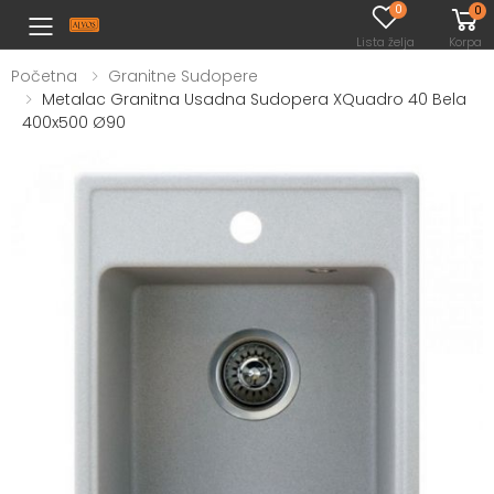
0
0
Toggle mobile menu
Lista želja
Korpa
Početna
Granitne Sudopere
Metalac Granitna Usadna Sudopera XQuadro 40 Bela
400x500 Ø90