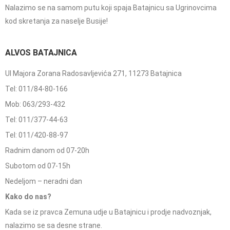
Nalazimo se na samom putu koji spaja Batajnicu sa Ugrinovcima
kod skretanja za naselje Busije!
ALVOS BATAJNICA
Ul Majora Zorana Radosavljevića 271, 11273 Batajnica
Tel: 011/84-80-166
Mob: 063/293-432
Tel: 011/377-44-63
Tel: 011/420-88-97
Radnim danom od 07-20h
Subotom od 07-15h
Nedeljom – neradni dan
Kako do nas?
Kada se iz pravca Zemuna udje u Batajnicu i prodje nadvoznjak,
nalazimo se sa desne strane.