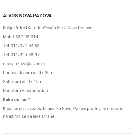
ALVOS NOVA PAZOVA
Kralja Petra I Karađorđevića 62/2, Nova Pazova
Mob: 063/293-014
Tel: 011/377-44-63
Tel: 011/420-88-97
novapazova@alvos.rs
Radnim danom od 07-20h
Subotom od 07-15h
Nedeljom – neradni dan
Kako do nas?
Kada se iz pravca Batajnice ka Novoj Pazovi prođe prvi semafor
nalazimo se sa leve strane.