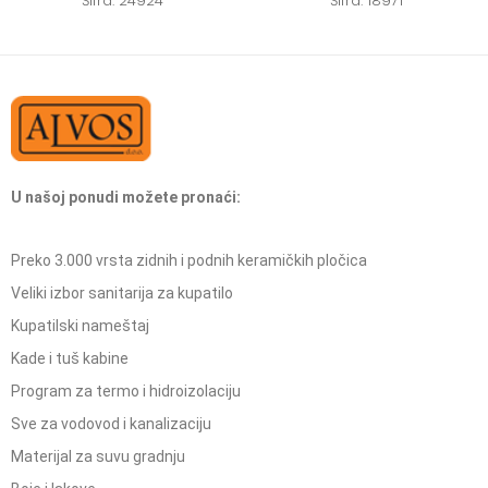
Šifra: 24924
Šifra: 18971
U našoj ponudi možete pronaći:
Preko 3.000 vrsta zidnih i podnih keramičkih pločica
Veliki izbor sanitarija za kupatilo
Kupatilski nameštaj
Kade i tuš kabine
Program za termo i hidroizolaciju
Sve za vodovod i kanalizaciju
Materijal za suvu gradnju