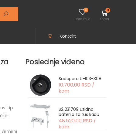
0
0
Lista želja
Korpa
Kontakt
 za
Poslednje viđeno
Sudopera U-103-308
10.700,00 RSD /
kom
vi tip
S2 231709 uzidna
baterija za tuš kadu
ičkih
48.520,00 RSD /
e
kom
 armirni