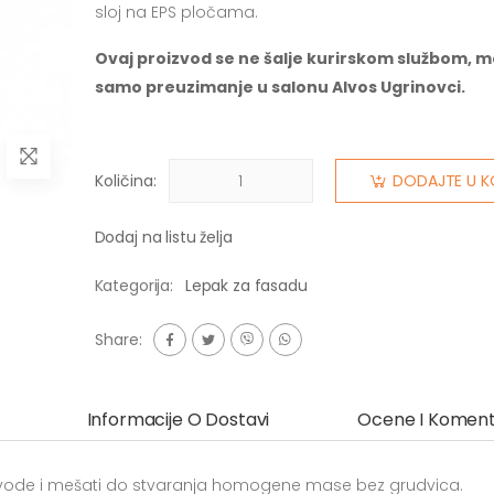
sloj na EPS pločama.
Ovaj proizvod se ne šalje kurirskom službom, m
samo preuzimanje u salonu Alvos Ugrinovci.
Količina:
DODAJTE U K
Dodaj na listu želja
Kategorija:
Lepak za fasadu
Share:
Informacije O Dostavi
Ocene I Koment
 vode i mešati do stvaranja homogene mase bez grudvica.