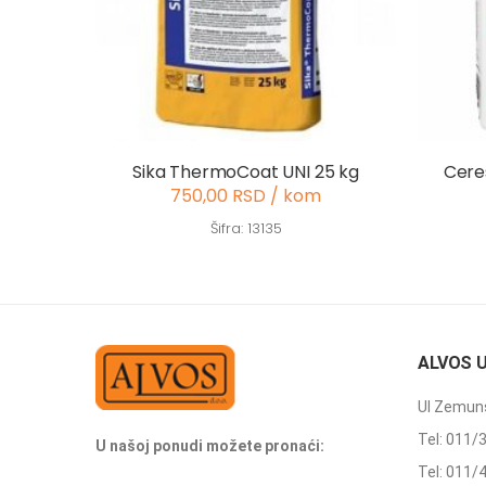
Sika ThermoCoat UNI 25 kg
Cere
750,00 RSD / kom
Šifra: 13135
ALVOS 
Ul Zemuns
Tel: 011/
U našoj ponudi možete pronaći:
Tel: 011/