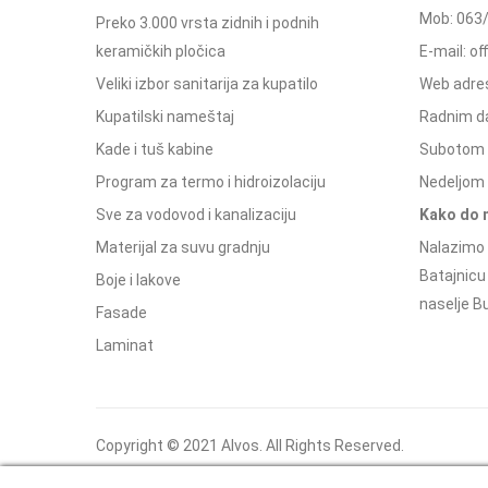
Mob: 063
Preko 3.000 vrsta zidnih i podnih
keramičkih pločica
E-mail: o
Veliki izbor sanitarija za kupatilo
Web adres
Kupatilski nameštaj
Radnim d
Kade i tuš kabine
Subotom 
Program za termo i hidroizolaciju
Nedeljom 
Sve za vodovod i kanalizaciju
Kako do 
Materijal za suvu gradnju
Nalazimo 
Batajnicu
Boje i lakove
naselje Bu
Fasade
Laminat
Copyright © 2021 Alvos. All Rights Reserved.
Izrada internet prodavnice i SEO - Web Business