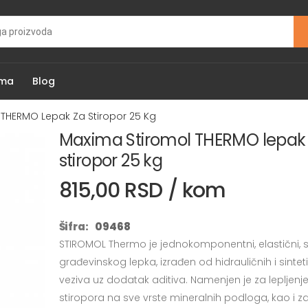
ama
Blog
THERMO Lepak Za Stiropor 25 Kg
Maxima Stiromol THERMO lepak
stiropor 25 kg
815,00 RSD / kom
Šifra:
09468
STIROMOL Thermo je jednokomponentni, elastični, su
građevinskog lepka, izrađen od hidrauličnih i sintet
veziva uz dodatak aditiva. Namenjen je za lepljenj
stiropora na sve vrste mineralnih podloga, kao i za