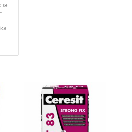
a se
ni
ice