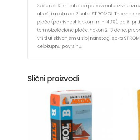
Sačekati 10 minuta, pa ponovo intenzivno iz
utrošiti u roku od 2 sata. STIROMOL Thermo nan
ploče (pokrivnost lepkom min. 40%), pa ih priti
termoizolacione ploče, nakon 2–3 dana, prep
vršiti utiskivanjem u sloj nanetog lepka STIR
celokupnu povrsinu.
Slični proizvodi