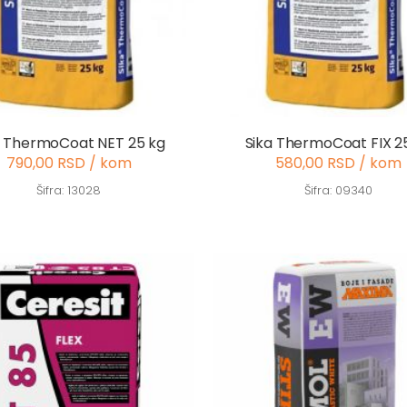
a ThermoCoat NET 25 kg
Sika ThermoCoat FIX 2
790,00 RSD / kom
580,00 RSD / kom
Šifra: 13028
Šifra: 09340