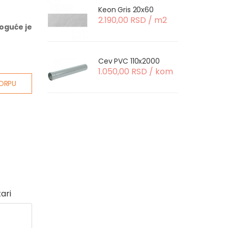
Keon Gris 20x60
2.190,00 RSD / m2
oguće je
Cev PVC 110x2000
1.050,00 RSD / kom
ORPU
ari