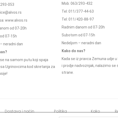
Mob: 063/293-432
/293-053
Tel: 011/377-44-63
ffice@alvos.rs
Tel: 011/420-88-97
a: www.alvos.rs
Radnim danom od 07-20h
anom od 07-20h
Subotom od 07-15h
od 07-15h
Nedeljom – neradni dan
– neradni dan
Kako do nas?
nas?
Kada se iz pravca Zemuna udje u 
se na samom putu koji spaja
i prodje nadvoznjak, nalazimo se
 sa Ugrinovcima kod skretanja za
strane.
sije!
Dostava i način
Politika
Kako
R
plaćanja
privatnosti
kupiti
o