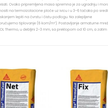
mešati. Ovako pripremljena masa spremna je za ugradnju i mor
ositi na termoizolacione ploče uz ivicu i u 3–6 tačaka po sredi
skanjem lepiti na čvrstu i čistu podlogu. Na zalepljene
oručujemo tiplovanje (6 kom/m²). Postavljanje armaturne mrež
OMOL Thermo, u debljini 2–3 mm, sa preklopom od 10 cm, a zatim