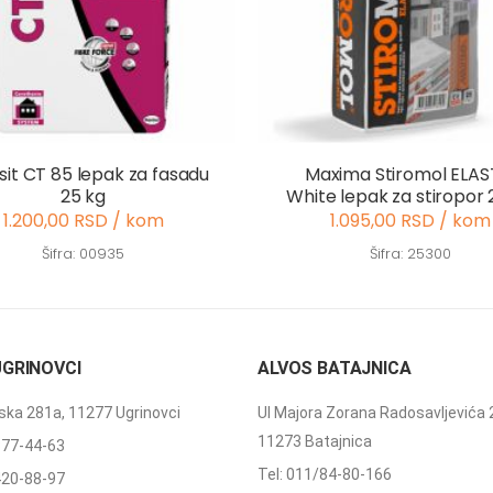
sit CT 85 lepak za fasadu
Maxima Stiromol ELAS
25 kg
White lepak za stiropor 
1.200,00 RSD / kom
1.095,00 RSD / kom
Šifra: 00935
Šifra: 25300
UGRINOVCI
ALVOS BATAJNICA
ka 281a, 11277 Ugrinovci
Ul Majora Zorana Radosavljevića 
11273 Batajnica
377-44-63
Tel: 011/84-80-166
420-88-97