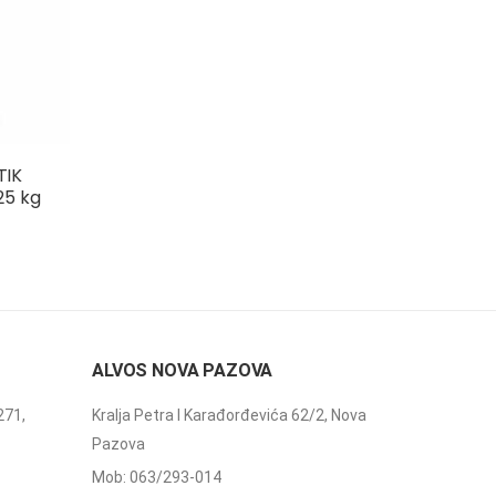
TIK
25 kg
ALVOS NOVA PAZOVA
271,
Kralja Petra I Karađorđevića 62/2, Nova
Pazova
Mob: 063/293-014