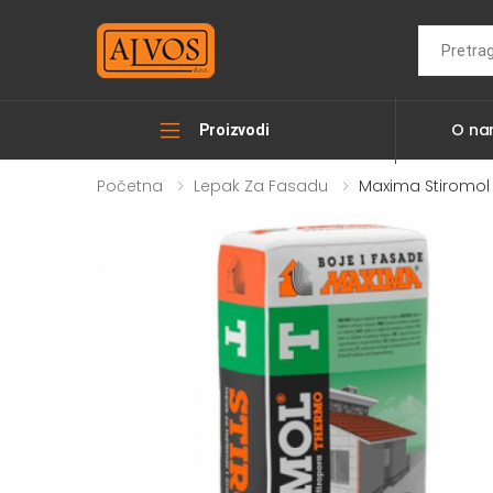
Search
O n
Proizvodi
Početna
Lepak Za Fasadu
Maxima Stiromol 