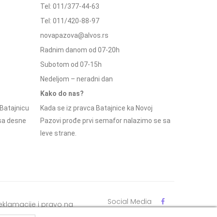
Tel: 011/377-44-63
Tel: 011/420-88-97
novapazova@alvos.rs
Radnim danom od 07-20h
Subotom od 07-15h
Nedeljom – neradni dan
Kako do nas?
Batajnicu
Kada se iz pravca Batajnice ka Novoj
 sa desne
Pazovi prođe prvi semafor nalazimo se sa
leve strane.
Social Media
eklamacije i pravo na
dustajanje