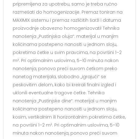
pripremljena za upotrebu, samo je treba ručno
razmešati do homogenizacije. Premaz toniran na
MAXIMIX sistemu i premaz različitih šarži i datuma
proizvodnje obavezno homogenizovati! Tehnika
nanošenja „Pustinjska oluja“: materijal u manjim
količinama postepeno nanositi u jednom sloju,
pokretima četke u svim pravcima, na površini 1–2
m². Pri optimalnim uslovima, 5–10 minuta nakon
nanošenja, ponovo preći suvom četkom preko
nanetog materijala, slobodno „igrajući“ se
peskovitim delom, kako bi kreirali finalni izgled i
uklonili eventualne tragove četke. Tehnika
nanošenja „Pustinjske dine“: materijal u manjim
količinama postepeno nanositi u jednom sloju,
kosim, vertikalnim ili horizontalnim pokretima četke,
na površini 1–2 m². Pri optimalnim uslovima, 5–10
minuta nakon nanošenja, ponovo preći suvom