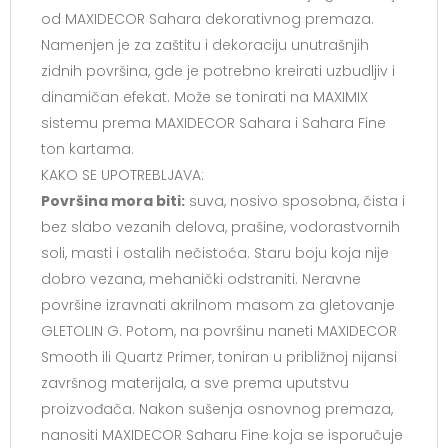
od MAXIDECOR Sahara dekorativnog premaza.
Namenjen je za zaštitu i dekoraciju unutrašnjih
zidnih površina, gde je potrebno kreirati uzbudljiv i
dinamičan efekat. Može se tonirati na MAXIMIX
sistemu prema MAXIDECOR Sahara i Sahara Fine
ton kartama.
KAKO SE UPOTREBLJAVA:
Površina mora biti:
suva, nosivo sposobna, čista i
bez slabo vezanih delova, prašine, vodorastvornih
soli, masti i ostalih nečistoća. Staru boju koja nije
dobro vezana, mehanički odstraniti. Neravne
površine izravnati akrilnom masom za gletovanje
GLETOLIN G. Potom, na površinu naneti MAXIDECOR
Smooth ili Quartz Primer, toniran u približnoj nijansi
završnog materijala, a sve prema uputstvu
proizvođača. Nakon sušenja osnovnog premaza,
nanositi MAXIDECOR Saharu Fine koja se isporučuje