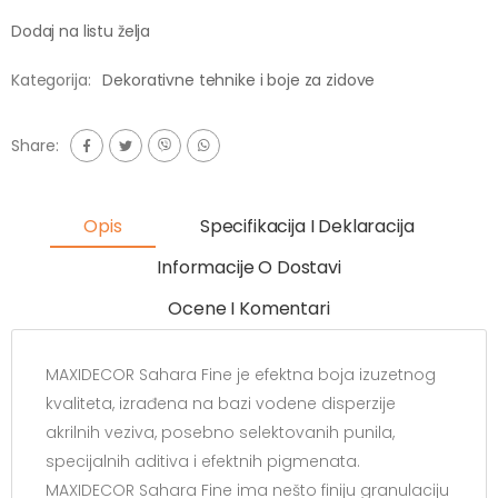
Dodaj na listu želja
Kategorija:
Dekorativne tehnike i boje za zidove
Share:
Opis
Specifikacija I Deklaracija
Informacije O Dostavi
Ocene I Komentari
MAXIDECOR Sahara Fine je efektna boja izuzetnog
kvaliteta, izrađena na bazi vodene disperzije
akrilnih veziva, posebno selektovanih punila,
specijalnih aditiva i efektnih pigmenata.
MAXIDECOR Sahara Fine ima nešto finiju granulaciju