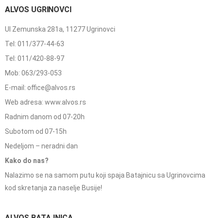
ALVOS UGRINOVCI
Ul Zemunska 281a, 11277 Ugrinovci
Tel: 011/377-44-63
Tel: 011/420-88-97
Mob: 063/293-053
E-mail: office@alvos.rs
Web adresa: www.alvos.rs
Radnim danom od 07-20h
Subotom od 07-15h
Nedeljom – neradni dan
Kako do nas?
Nalazimo se na samom putu koji spaja Batajnicu sa Ugrinovcima
kod skretanja za naselje Busije!
ALVOS BATAJNICA