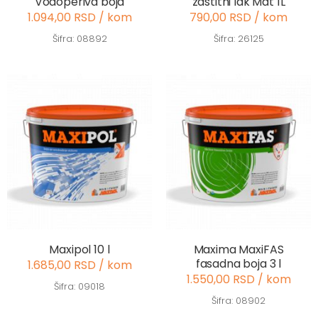
Vodoperiva boja
zastitni lak Mat 1L
1.094,00 RSD / kom
790,00 RSD / kom
Šifra: 08892
Šifra: 26125
Maxipol 10 l
Maxima MaxiFAS
fasadna boja 3 l
1.685,00 RSD / kom
1.550,00 RSD / kom
Šifra: 09018
Šifra: 08902