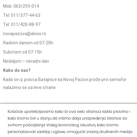
Mob: 063/293-014
Tel: 011/377-44-63
Tel: 011/420-88-97
novapazova@alvos.rs
Radnim danom od 07-20h
Subotom od 07-15h
Nedeljom – neradni dan
Kako do nas?
Kada se iz pravca Batajnice ka Novoj Pazovi prođe prvi semafor
nalazimo se sa leve strane.
Kolačiće upotrebljavamo kako bi ova web stranica radila pravilno i
Social Media
kako bismo bili u stanju da vršimo dalja unapređenja stranice sa
Dostava i
svrhom poboljšanja Vašeg korisničkog iskustva, kako bismo
Politika
Kako
Reklamacije i pravo
način
personalizovali sadržaj i oglase, omogućili značaj društvenih medija
privatnosti
kupiti
na odustajanje