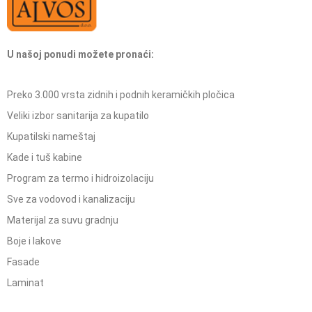
U našoj ponudi možete pronaći:
Preko 3.000 vrsta zidnih i podnih keramičkih pločica
Veliki izbor sanitarija za kupatilo
Kupatilski nameštaj
Kade i tuš kabine
Program za termo i hidroizolaciju
Sve za vodovod i kanalizaciju
Materijal za suvu gradnju
Boje i lakove
Fasade
Laminat