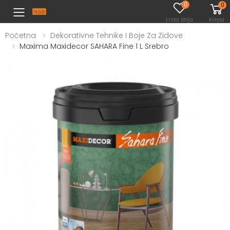
0
0
Toggle mobile menu
Lista želja
Korpa
Početna
Dekorativne Tehnike I Boje Za Zidove
Maxima Maxidecor SAHARA Fine 1 L Srebro