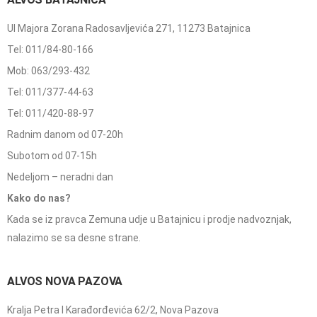
Ul Majora Zorana Radosavljevića 271, 11273 Batajnica
Tel: 011/84-80-166
Mob: 063/293-432
Tel: 011/377-44-63
Tel: 011/420-88-97
Radnim danom od 07-20h
Subotom od 07-15h
Nedeljom – neradni dan
Kako do nas?
Kada se iz pravca Zemuna udje u Batajnicu i prodje nadvoznjak,
nalazimo se sa desne strane.
ALVOS NOVA PAZOVA
Kralja Petra I Karađorđevića 62/2, Nova Pazova