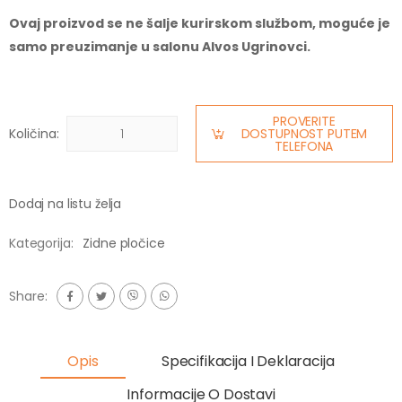
Ovaj proizvod se ne šalje kurirskom službom, moguće je
samo preuzimanje u salonu Alvos Ugrinovci.
PROVERITE
Količina:
DOSTUPNOST PUTEM
TELEFONA
Dodaj na listu želja
Kategorija:
Zidne pločice
Share:
Opis
Specifikacija I Deklaracija
Informacije O Dostavi