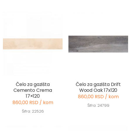
Čelo za gazišta
Čelo za gazišta Drift
Cemento Crema
Wood Oak 17x120
17×120
860,00 RSD / kom
860,00 RSD / kom
Šifra: 24799
Šifra: 22526