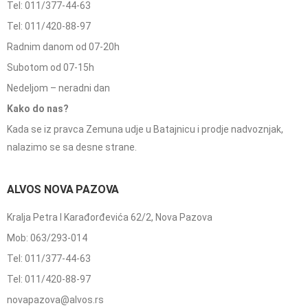
Tel: 011/377-44-63
Tel: 011/420-88-97
Radnim danom od 07-20h
Subotom od 07-15h
Nedeljom – neradni dan
Kako do nas?
Kada se iz pravca Zemuna udje u Batajnicu i prodje nadvoznjak,
nalazimo se sa desne strane.
ALVOS NOVA PAZOVA
Kralja Petra I Karađorđevića 62/2, Nova Pazova
Mob: 063/293-014
Tel: 011/377-44-63
Tel: 011/420-88-97
novapazova@alvos.rs