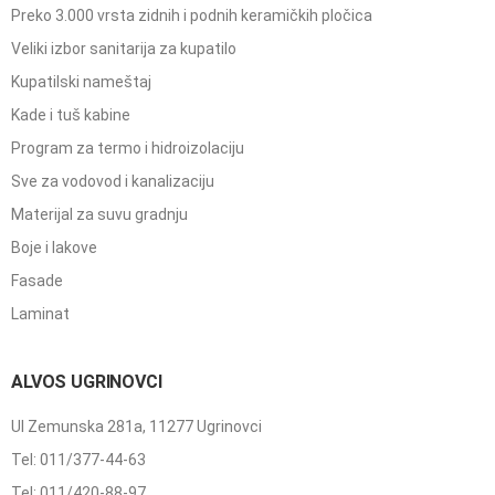
Preko 3.000 vrsta zidnih i podnih keramičkih pločica
Veliki izbor sanitarija za kupatilo
Kupatilski nameštaj
Kade i tuš kabine
Program za termo i hidroizolaciju
Sve za vodovod i kanalizaciju
Materijal za suvu gradnju
Boje i lakove
Fasade
Laminat
ALVOS UGRINOVCI
Ul Zemunska 281a, 11277 Ugrinovci
Tel: 011/377-44-63
Tel: 011/420-88-97