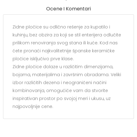
Ocene I Komentari
Zidne pločice su odlično rešenje za kupatilo i
kuhinju, bez obzira za koji se stil enterijera odlučite
prilikom renoviranja svog stana ili kuće. Kod nas
ćete pronaći najkvalitetnije španske keramičke
pločice isključivo prve klase.
Zidne pločice dolaze u različitim dimenzijama,
bojama, materijalima i završnim obradama. Veliki
izbor različitih dezena i neograničeni načini
kombinovanja, omogućiće vam da stvorite
inspirativan prostor po svojoj meri i ukusu, uz
najpovoljnije cene.