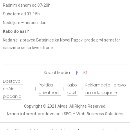
Radnim danom od 07-20h
Subotom od 07-15h
Nedeljom – neradni dan
Kako do nas?
Kada se iz pravca Batajnice ka Novoj Pazovi prođe prvi semafor
nalazimo se sa leve strane.
Social Media
Dostava i
Politika
Kako
Reklamacije i pravo
način
privatnosti
kupiti
na odustajanje
plaćanja
Copyright © 2021 Alvos. All Rights Reserved.
Izrada internet prodavnice i SEO - Web Business Solutions