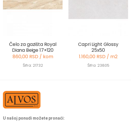
Čelo za gazišta Royal
Capri Light Glossy
Diana Beige 17×120
25x50
860,00 RSD / kom
1.160,00 RSD / m2
Šifra: 21732
Šifra: 23805
U našoj ponudi možete pronaći: