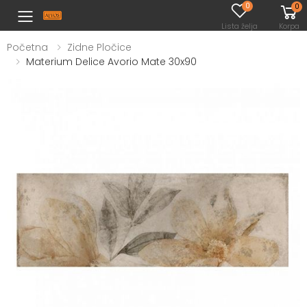
0
0
Toggle mobile menu
Lista želja
Korpa
Početna
Zidne Pločice
Materium Delice Avorio Mate 30x90