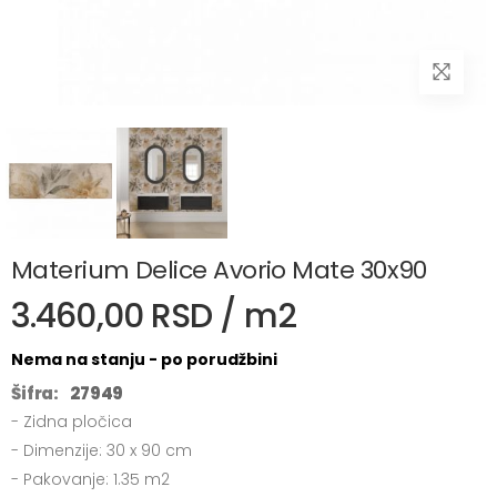
Materium Delice Avorio Mate 30x90
3.460,00 RSD / m2
Nema na stanju - po porudžbini
Šifra:
27949
- Zidna pločica
- Dimenzije: 30 x 90 cm
- Pakovanje: 1.35 m2