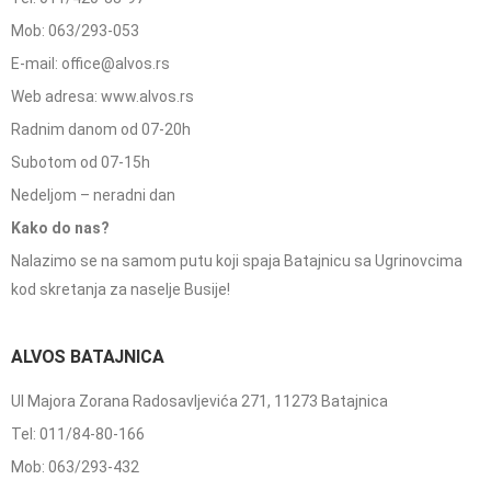
Mob: 063/293-053
E-mail: office@alvos.rs
Web adresa: www.alvos.rs
Radnim danom od 07-20h
Subotom od 07-15h
Nedeljom – neradni dan
Kako do nas?
Nalazimo se na samom putu koji spaja Batajnicu sa Ugrinovcima
kod skretanja za naselje Busije!
ALVOS BATAJNICA
Ul Majora Zorana Radosavljevića 271, 11273 Batajnica
Tel: 011/84-80-166
Mob: 063/293-432