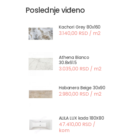
Poslednje viđeno
Kachori Grey 80x160
3.140,00 RSD / m2
Athena Bianco
30.8x61.5
3.035,00 RSD / m2
Habanera Beige 30x90
2.980,00 RSD / m2
ALILA LUX kada 180X80
47.410,00 RSD /
kom