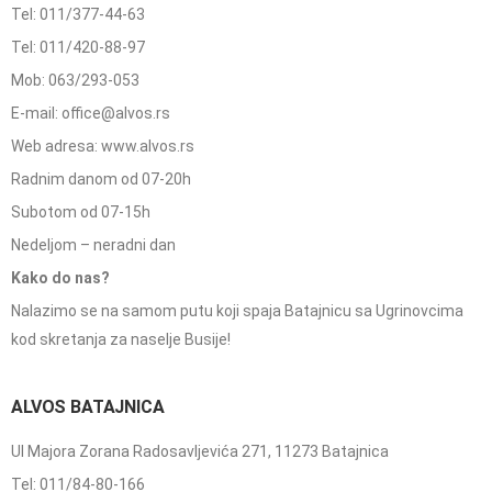
Tel: 011/377-44-63
Tel: 011/420-88-97
Mob: 063/293-053
E-mail: office@alvos.rs
Web adresa: www.alvos.rs
Radnim danom od 07-20h
Subotom od 07-15h
Nedeljom – neradni dan
Kako do nas?
Nalazimo se na samom putu koji spaja Batajnicu sa Ugrinovcima
kod skretanja za naselje Busije!
ALVOS BATAJNICA
Ul Majora Zorana Radosavljevića 271, 11273 Batajnica
Tel: 011/84-80-166