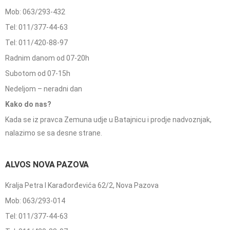
Mob: 063/293-432
Tel: 011/377-44-63
Tel: 011/420-88-97
Radnim danom od 07-20h
Subotom od 07-15h
Nedeljom – neradni dan
Kako do nas?
Kada se iz pravca Zemuna udje u Batajnicu i prodje nadvoznjak,
nalazimo se sa desne strane.
ALVOS NOVA PAZOVA
Kralja Petra I Karađorđevića 62/2, Nova Pazova
Mob: 063/293-014
Tel: 011/377-44-63