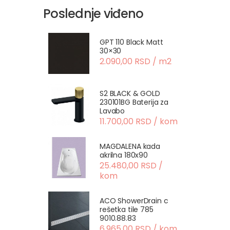
Poslednje viđeno
GPT 110 Black Matt
30×30
2.090,00 RSD / m2
S2 BLACK & GOLD
230101BG Baterija za
Lavabo
11.700,00 RSD / kom
MAGDALENA kada
akrilna 180x90
25.480,00 RSD /
kom
ACO ShowerDrain c
rešetka tile 785
9010.88.83
6.965,00 RSD / kom