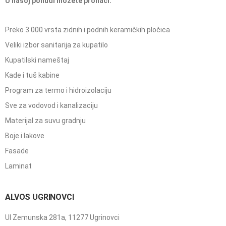
U našoj ponudi možete pronaći:
Preko 3.000 vrsta zidnih i podnih keramičkih pločica
Veliki izbor sanitarija za kupatilo
Kupatilski nameštaj
Kade i tuš kabine
Program za termo i hidroizolaciju
Sve za vodovod i kanalizaciju
Materijal za suvu gradnju
Boje i lakove
Fasade
Laminat
ALVOS UGRINOVCI
Ul Zemunska 281a, 11277 Ugrinovci