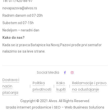
Tel: 011/420-88-97
novapazova@alvos.rs
Radnim danom od 07-20h
Subotom od 07-15h
Nedeljom – neradni dan
Kako do nas?
Kada se iz pravca Batajnice ka Novoj Pazovi prođe prvi semafor
nalazimo se sa leve strane.
Social Media
Dostava i
Politika
Kako
Reklamacije i pravo
način
privatnosti
kupiti
na odustajanje
plaćanja
Copyright © 2021 Alvos. All Rights Reserved.
Izrada internet prodavnice i SEO - Web Business Solutions