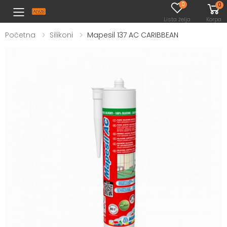
0
0
Toggle mobile menu
Lista želja
Korpa
Početna
Silikoni
Mapesil 137 AC CARIBBEAN