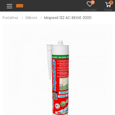
0
0
Toggle mobile menu
Lista želja
Korpa
Početna
Silikoni
Mapesil 132 AC BEIGE 2000