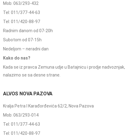
Mob: 063/293-432
Tel: 011/377-44-63
Tel: 011/420-88-97
Radnim danom od 07-20h
Subotom od 07-15h
Nedeljom – neradni dan
Kako do nas?
Kada se iz pravca Zemuna udje u Batajnicu i prodje nadvoznjak,
nalazimo se sa desne strane.
ALVOS NOVA PAZOVA
Kralja Petra I Karađorđevića 62/2, Nova Pazova
Mob: 063/293-014
Tel: 011/377-44-63
Tel: 011/420-88-97