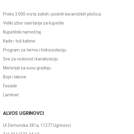
Preko 3.000 vrsta zidnih i podnih keramičkih pločica
Veliki izbor sanitarija za kupatilo
Kupatilski nameštaj
Kade i tuš kabine
Program za termo i hidroizolaciju
Sve za vodovod i kanalizaciju
Materijal za suvu gradnju
Boje i lakove
Fasade
Laminat
ALVOS UGRINOVCI
Ul Zemunska 281a, 11277 Ugrinovci