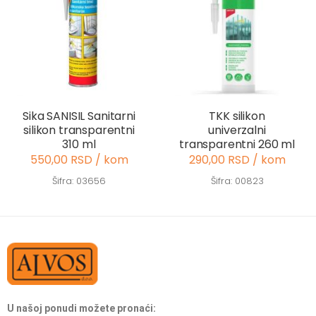
Sika SANISIL Sanitarni
TKK silikon
silikon transparentni
univerzalni
310 ml
transparentni 260 ml
550,00 RSD / kom
290,00 RSD / kom
Šifra: 03656
Šifra: 00823
U našoj ponudi možete pronaći: