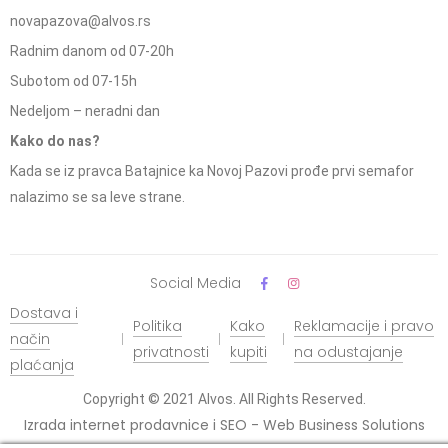
novapazova@alvos.rs
Radnim danom od 07-20h
Subotom od 07-15h
Nedeljom – neradni dan
Kako do nas?
Kada se iz pravca Batajnice ka Novoj Pazovi prođe prvi semafor
nalazimo se sa leve strane.
Social Media
Dostava i
Politika
Kako
Reklamacije i pravo
način
privatnosti
kupiti
na odustajanje
plaćanja
Copyright © 2021 Alvos. All Rights Reserved.
Izrada internet prodavnice i SEO - Web Business Solutions