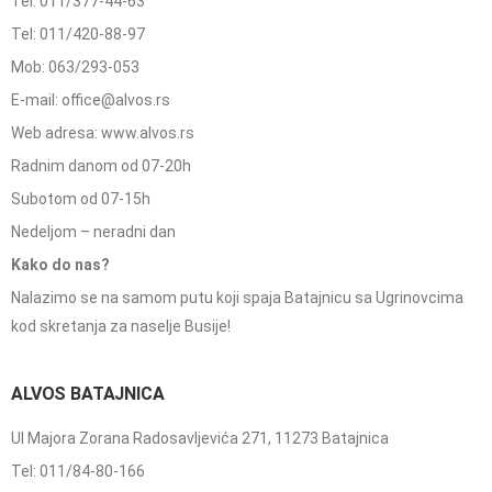
Tel: 011/377-44-63
Tel: 011/420-88-97
Mob: 063/293-053
E-mail: office@alvos.rs
Web adresa: www.alvos.rs
Radnim danom od 07-20h
Subotom od 07-15h
Nedeljom – neradni dan
Kako do nas?
Nalazimo se na samom putu koji spaja Batajnicu sa Ugrinovcima
kod skretanja za naselje Busije!
ALVOS BATAJNICA
Ul Majora Zorana Radosavljevića 271, 11273 Batajnica
Tel: 011/84-80-166