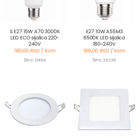
S E27 15W A70 3000K
E27 10W A55M3
LED ECO sijalica 220-
6500K LED sijalica
240V
180~240V
190,00 RSD / kom
186,00 RSD / kom
Šifra: 21494
Šifra: 26236