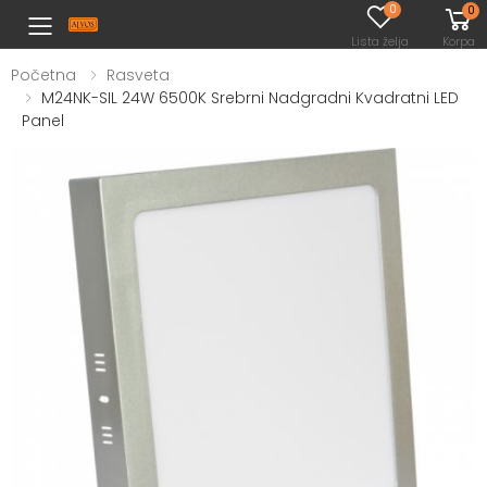
0
0
Toggle mobile menu
Lista želja
Korpa
Početna
Rasveta
M24NK-SIL 24W 6500K Srebrni Nadgradni Kvadratni LED
Panel