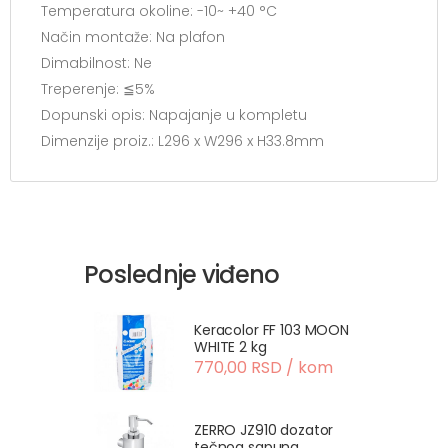
Temperatura okoline:
-10~ +40 °C
Način montaže:
Na plafon
Dimabilnost:
Ne
Treperenje:
≦5%
Dopunski opis:
Napajanje u kompletu
Dimenzije proiz.:
L296 x W296 x H33.8mm
Poslednje viđeno
Keracolor FF 103 MOON
WHITE 2 kg
770,00 RSD / kom
ZERRO JZ910 dozator
tečnog sapuna