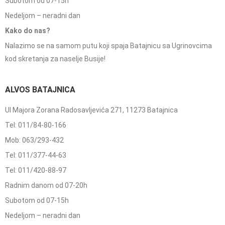
Subotom od 07-15h
Nedeljom – neradni dan
Kako do nas?
Nalazimo se na samom putu koji spaja Batajnicu sa Ugrinovcima
kod skretanja za naselje Busije!
ALVOS BATAJNICA
Ul Majora Zorana Radosavljevića 271, 11273 Batajnica
Tel: 011/84-80-166
Mob: 063/293-432
Tel: 011/377-44-63
Tel: 011/420-88-97
Radnim danom od 07-20h
Subotom od 07-15h
Nedeljom – neradni dan