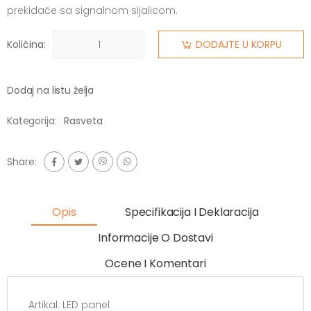
prekidače sa signalnom sijalicom.
Količina:
DODAJTE U KORPU
Dodaj na listu želja
Kategorija:
Rasveta
Share:
Opis
Specifikacija I Deklaracija
Informacije O Dostavi
Ocene I Komentari
Artikal:
LED panel