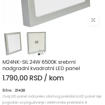
M24NK-SIL 24W 6500K srebrni
nadgradni kvadratni LED panel
1.790,00 RSD / kom
Šifra:
21420
Ovaj LED panel radi preko običnog prekidača.LED panel nije
pogodan za prigušivanje i elektronske prekidače ili