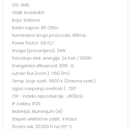
LED:
SMD
Oblik:
Kvadratni
Boja:
Srebrna
Radni napon:
85~265V
Nominalna struja proizvoda:
189mA
Power factor:
0,6>0,7
Snaga (procenjena):
24W
Potrošnja elek. energije:
24 Kwh / 1000h
Energetska efikasnost 2019.:
G
Lumen flux (nom.):
1750 (lm)
Temp. boje svetl.:
6500 K (Dnevna svetl.)
Ugao rasipanja svetlosti (.:
120º
CRI - indeks reprodukcije.:
≥80(Ra)
IP zaštita:
IP20
Materijal:
Aluminijum (Al)
Stepen električne zaštit.:
II klasa
Životni vek:
20.000 h na 25° C