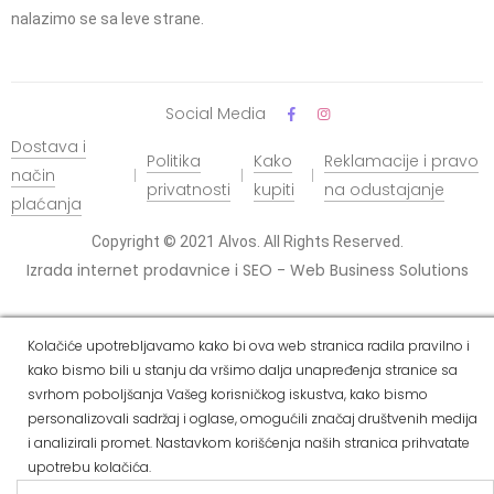
nalazimo se sa leve strane.
Social Media
Dostava i
Politika
Kako
Reklamacije i pravo
način
privatnosti
kupiti
na odustajanje
plaćanja
Copyright © 2021 Alvos. All Rights Reserved.
Izrada internet prodavnice i SEO - Web Business Solutions
Kolačiće upotrebljavamo kako bi ova web stranica radila pravilno i
kako bismo bili u stanju da vršimo dalja unapređenja stranice sa
svrhom poboljšanja Vašeg korisničkog iskustva, kako bismo
personalizovali sadržaj i oglase, omogućili značaj društvenih medija
i analizirali promet. Nastavkom korišćenja naših stranica prihvatate
upotrebu kolačića.