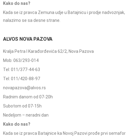
Kako do nas?
Kada se iz pravca Zemuna udje u Batajnicu i prodje nadvoznjak,
nalazimo se sa desne strane.
ALVOS NOVA PAZOVA
Kralja Petra I Karađorđevića 62/2, Nova Pazova
Mob: 063/293-014
Tel: 011/377-44-63
Tel: 011/420-88-97
novapazova@alvos.rs
Radnim danom od 07-20h
Subotom od 07-15h
Nedeljom – neradni dan
Kako do nas?
Kada se iz pravca Batajnice ka Novoj Pazovi prođe prvi semafor