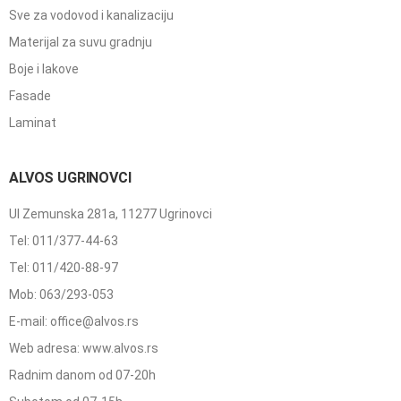
Sve za vodovod i kanalizaciju
Materijal za suvu gradnju
Boje i lakove
Fasade
Laminat
ALVOS UGRINOVCI
Ul Zemunska 281a, 11277 Ugrinovci
Tel: 011/377-44-63
Tel: 011/420-88-97
Mob: 063/293-053
E-mail: office@alvos.rs
Web adresa: www.alvos.rs
Radnim danom od 07-20h