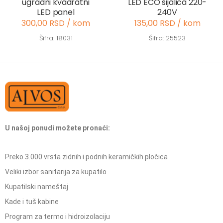
ugradni kvadratni
LED ECO sijalica 220-
LED panel
240V
300,00 RSD / kom
135,00 RSD / kom
Šifra: 18031
Šifra: 25523
U našoj ponudi možete pronaći:
Preko 3.000 vrsta zidnih i podnih keramičkih pločica
Veliki izbor sanitarija za kupatilo
Kupatilski nameštaj
Kade i tuš kabine
Program za termo i hidroizolaciju