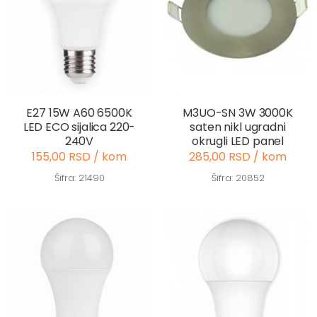
E27 15W A60 6500K
M3UO-SN 3W 3000K
LED ECO sijalica 220-
saten nikl ugradni
240V
okrugli LED panel
155,00 RSD / kom
285,00 RSD / kom
Šifra: 21490
Šifra: 20852