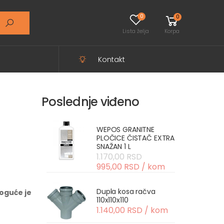
0
0
Lista želja
Korpa
Kontakt
Poslednje viđeno
WEPOS GRANITNE
PLOČICE ČISTAČ EXTRA
SNAŽAN 1 L
1.170,00 RSD
995,00 RSD / kom
Dupla kosa račva
oguće je
110x110x110
1.140,00 RSD / kom