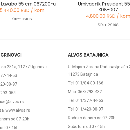
 Lavabo 55 cm 067200-u
Umivaonik President 5
K08-007
5.440,00 RSD / kom
4.800,00 RSD / ko
Šifra: 16106
Šifra: 29148
UGRINOVCI
ALVOS BATAJNICA
ka 281a, 11277 Ugrinovci
Ul Majora Zorana Radosavljevića 
11273 Batajnica
377-44-63
Tel: 011/84-80-166
420-88-97
Mob: 063/293-432
/293-053
Tel: 011/377-44-63
ffice@alvos.rs
Tel: 011/420-88-97
a: www.alvos.rs
Radnim danom od 07-20h
anom od 07-20h
Subotom od 07-15h
od 07-15h