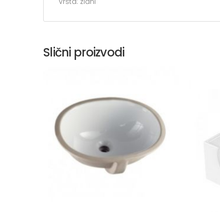
Vrsta: zidni
Slični proizvodi