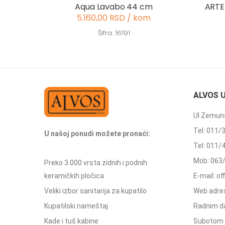
Aqua Lavabo 44 cm
ARTE
5.160,00 RSD / kom
Šifra: 16191
ALVOS 
Ul Zemuns
Tel: 011/
U našoj ponudi možete pronaći:
Tel: 011/
Mob: 063
Preko 3.000 vrsta zidnih i podnih
keramičkih pločica
E-mail: o
Veliki izbor sanitarija za kupatilo
Web adres
Kupatilski nameštaj
Radnim d
Kade i tuš kabine
Subotom 