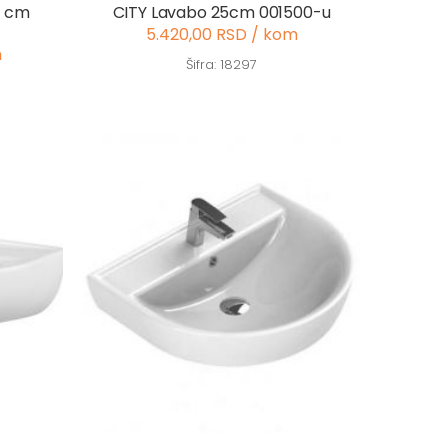
0 cm
CITY Lavabo 25cm 001500-u
5.420,00 RSD / kom
m
Šifra: 18297