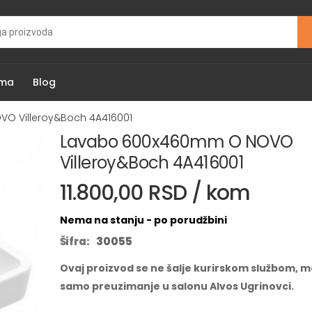
ama
Blog
O Villeroy&Boch 4A416001
Lavabo 600x460mm O NOVO
Villeroy&Boch 4A416001
11.800,00 RSD / kom
Nema na stanju - po porudžbini
Šifra:
30055
Ovaj proizvod se ne šalje kurirskom službom, m
samo preuzimanje u salonu Alvos Ugrinovci.