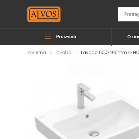
Search
O n
Proizvodi
Početna
Lavaboi
Lavabo 600x460mm O NOV