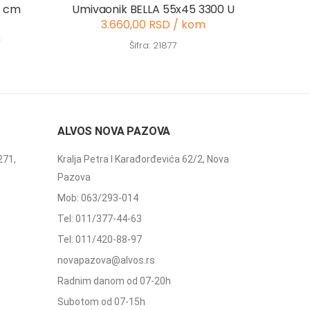
5 cm
Umivaonik BELLA 55x45 3300 U
3.660,00 RSD / kom
m
Šifra: 21877
ALVOS NOVA PAZOVA
271,
Kralja Petra I Karađorđevića 62/2, Nova
Pazova
Mob: 063/293-014
Tel: 011/377-44-63
Tel: 011/420-88-97
novapazova@alvos.rs
Radnim danom od 07-20h
Subotom od 07-15h