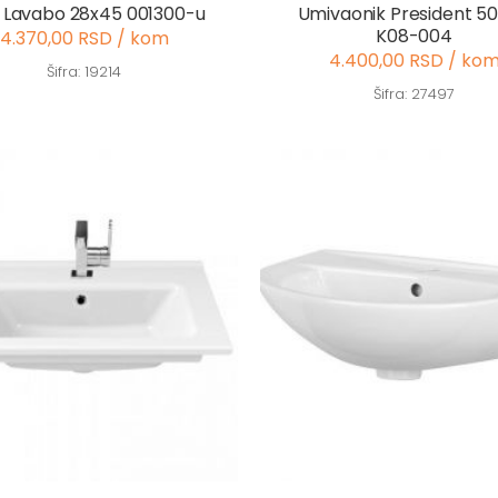
I Lavabo 28x45 001300-u
Umivaonik President 5
K08-004
4.370,00 RSD / kom
4.400,00 RSD / ko
Šifra: 19214
Šifra: 27497