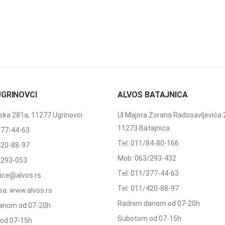
UGRINOVCI
ALVOS BATAJNICA
ka 281a, 11277 Ugrinovci
Ul Majora Zorana Radosavljevića 
11273 Batajnica
377-44-63
Tel: 011/84-80-166
420-88-97
Mob: 063/293-432
/293-053
Tel: 011/377-44-63
ffice@alvos.rs
Tel: 011/420-88-97
a: www.alvos.rs
Radnim danom od 07-20h
anom od 07-20h
Subotom od 07-15h
od 07-15h