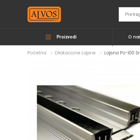
Search
O n
Proizvodi
Početna
Dilatacione Lajsne
Lajsna PU-100 S