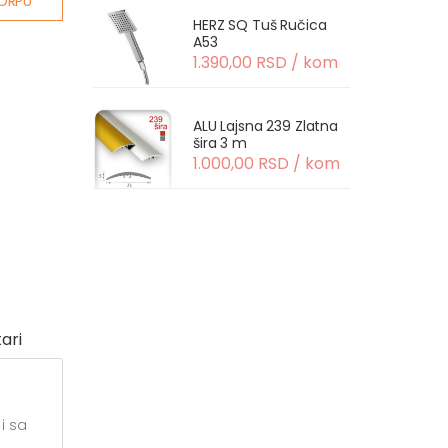
ORPU
HERZ SQ Tuš Ručica
A53
1.390,00 RSD / kom
ALU Lajsna 239 Zlatna
šira 3 m
1.000,00 RSD / kom
ari
i sa