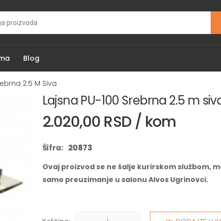
ama
Blog
rebrna 2.5 M Siva
Lajsna PU-100 Srebrna 2.5 m siv
2.020,00 RSD / kom
Šifra:
20873
Ovaj proizvod se ne šalje kurirskom službom, m
samo preuzimanje u salonu Alvos Ugrinovci.