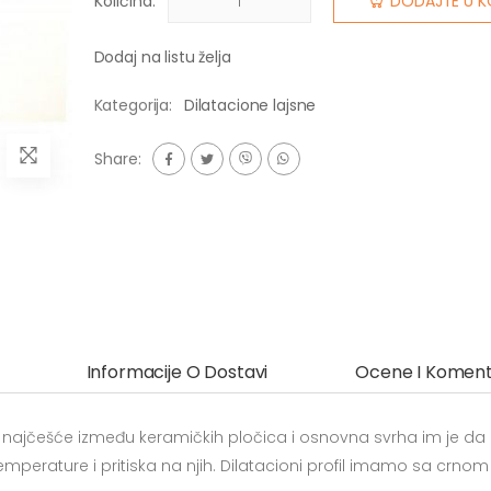
Količina:
DODAJTE U K
Dodaj na listu želja
Kategorija:
Dilatacione lajsne
Share:
Informacije O Dostavi
Ocene I Koment
, najčešće između keramičkih pločica i osnovna svrha im je da
mperature i pritiska na njih. Dilatacioni profil imamo sa crnom 