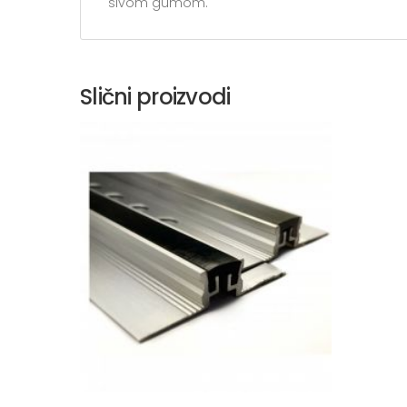
sivom gumom.
Slični proizvodi