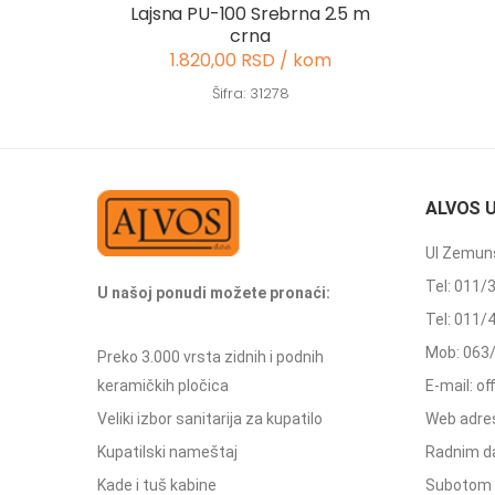
Lajsna PU-100 Srebrna 2.5 m
crna
1.820,00 RSD / kom
Šifra: 31278
ALVOS 
Ul Zemuns
Tel: 011/
U našoj ponudi možete pronaći:
Tel: 011/
Mob: 063
Preko 3.000 vrsta zidnih i podnih
keramičkih pločica
E-mail: o
Veliki izbor sanitarija za kupatilo
Web adres
Kupatilski nameštaj
Radnim d
Kade i tuš kabine
Subotom 