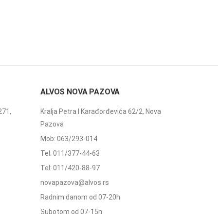
ALVOS NOVA PAZOVA
271,
Kralja Petra I Karađorđevića 62/2, Nova
Pazova
Mob: 063/293-014
Tel: 011/377-44-63
Tel: 011/420-88-97
novapazova@alvos.rs
Radnim danom od 07-20h
Subotom od 07-15h