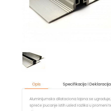
Opis
Specifikacija I Deklaracija
Aluminijumska dilataciona lajsna se ugrađuje
spreče pucanje istih usled razlika u promeni te