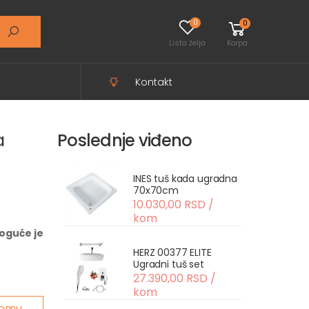
0
0
Lista želja
Korpa
Kontakt
a
Poslednje viđeno
INES tuš kada ugradna
70x70cm
10.030,00 RSD /
kom
oguće je
HERZ 00377 ELITE
Ugradni tuš set
27.390,00 RSD /
kom