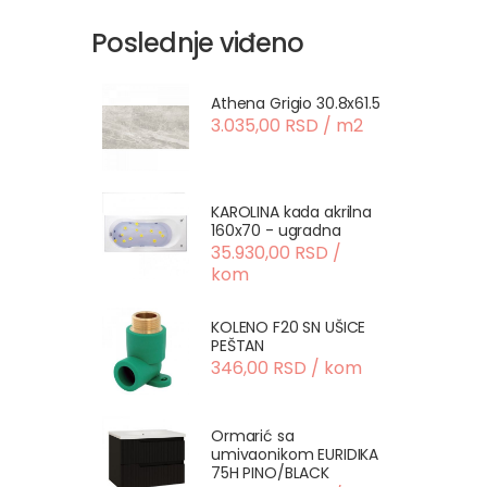
Poslednje viđeno
Athena Grigio 30.8x61.5
3.035,00 RSD / m2
KAROLINA kada akrilna
160x70 - ugradna
35.930,00 RSD /
kom
KOLENO F20 SN UŠICE
PEŠTAN
346,00 RSD / kom
Ormarić sa
umivaonikom EURIDIKA
75H PINO/BLACK