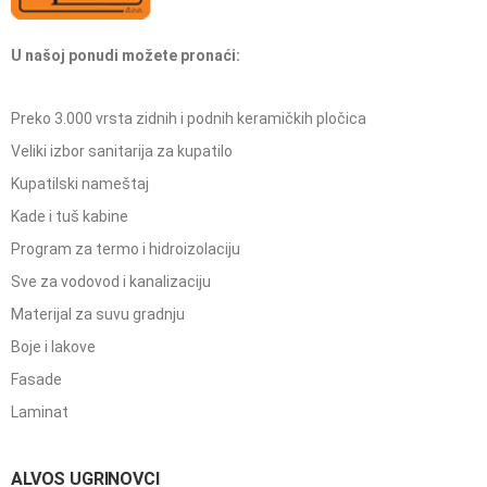
U našoj ponudi možete pronaći:
Preko 3.000 vrsta zidnih i podnih keramičkih pločica
Veliki izbor sanitarija za kupatilo
Kupatilski nameštaj
Kade i tuš kabine
Program za termo i hidroizolaciju
Sve za vodovod i kanalizaciju
Materijal za suvu gradnju
Boje i lakove
Fasade
Laminat
ALVOS UGRINOVCI