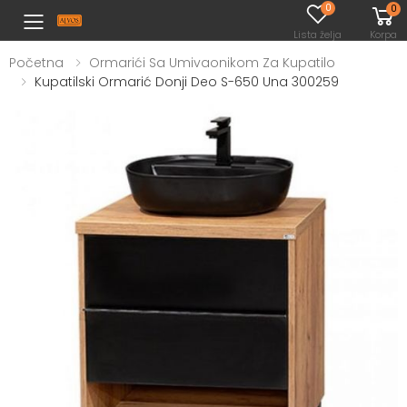
0
0
Toggle mobile menu
Lista želja
Korpa
Početna
Ormarići Sa Umivaonikom Za Kupatilo
Kupatilski Ormarić Donji Deo S-650 Una 300259