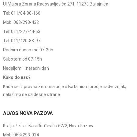
Ul Majora Zorana Radosavljevića 271, 11273 Batajnica
Tel: 011/84-80-166
Mob: 063/293-432
Tel: 011/377-44-63
Tel: 011/420-88-97
Radnim danom od 07-20h
Subotom od 07-15h
Nedeljom – neradni dan
Kako do nas?
Kada se iz pravca Zemuna udje u Batajnicu i prodje nadvoznjak,
nalazimo se sa desne strane.
ALVOS NOVA PAZOVA
Kralja Petra I Karađorđevića 62/2, Nova Pazova
Mob: 063/293-014