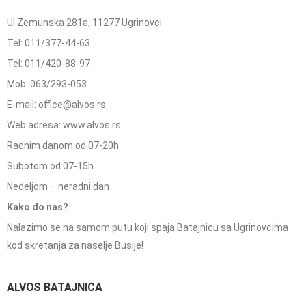
Ul Zemunska 281a, 11277 Ugrinovci
Tel: 011/377-44-63
Tel: 011/420-88-97
Mob: 063/293-053
E-mail: office@alvos.rs
Web adresa: www.alvos.rs
Radnim danom od 07-20h
Subotom od 07-15h
Nedeljom – neradni dan
Kako do nas?
Nalazimo se na samom putu koji spaja Batajnicu sa Ugrinovcima
kod skretanja za naselje Busije!
ALVOS BATAJNICA