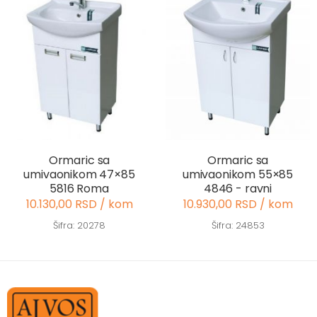
Ormaric sa
Ormaric sa
umivaonikom 47×85
umivaonikom 55×85
5816 Roma
4846 - ravni
10.130,00 RSD / kom
10.930,00 RSD / kom
Šifra: 20278
Šifra: 24853