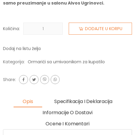
samo preuzimanje u salonu Alvos Ugrinovci.
Količina:
DODAJTE U KORPU
Dodaj na listu želja
Kategorija:
Ormarići sa umivaonikom za kupatilo
Share:
Opis
Specifikacija I Deklaracija
Informacije O Dostavi
Ocene I Komentari